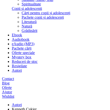
Spiritualitate
Copii si adolescenti
Cărți pentru copii și adolescenți
Pachete copii și adolescenți
Literatură
Natură
Grădinărit
Ebook
Audiobook
eAudio (MP3)
Pachete cărți
Oferte speciale
Mystery box
Reduceri de stoc
Resigilate
Autori
Contact
Blog
Oferte
Ajutor
Wishlist
Autori
Kenneth Cukier