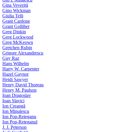
Gina Veveriță
Gino Wickman
Giulia Telli
Grant Cardone
Grant Golliher
Greg Dinkin
Greg Lockwood
Greg McKeown
Gretchen Rubin
Grigore Alexandrescu
Guy Raz
Hans Wilhelm
Harry W. Carpenter
Hazel Gaynor
Heidi Sawyer
Henry David Thoreau
Henry M. Paulson
Ioan Dragoslav
Ioan Slavici
Ion Creangă
Ion Minulescu
Ion Pop-Reteganu
Ion Pop-Reteganul
J. J. Peterson