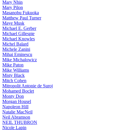
Mary Nhin
Mary Pilon
Masanobu Fukuoka
Matthew Paul Turner
Maye Musk
Michael E. Gerber
Michael Gillespie
Michael Knowles
Michel Balard
Michele Zanini
Mihai Eminescu
Mike Michalowicz
Mike Paton
Mike Williams
Misty Black
Mitch Cohen
Mitropolit Antonie de Suroj
Mohamed Boclet
Monty Don
Morgan Housel
Napoleon Hill
Natalie MacNeil
Neil Abramson
NEIL THUBRON
Nicole Lapin