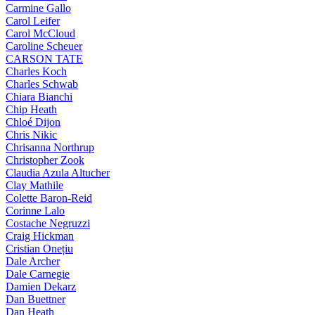
Carmine Gallo
Carol Leifer
Carol McCloud
Caroline Scheuer
CARSON TATE
Charles Koch
Charles Schwab
Chiara Bianchi
Chip Heath
Chloé Dijon
Chris Nikic
Chrisanna Northrup
Christopher Zook
Claudia Azula Altucher
Clay Mathile
Colette Baron-Reid
Corinne Lalo
Costache Negruzzi
Craig Hickman
Cristian Onețiu
Dale Archer
Dale Carnegie
Damien Dekarz
Dan Buettner
Dan Heath