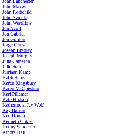
John Lanchester
John Maxwell
John Rothchild
John Sviokla
John Warrillow
Jon Acuff
Jon Gabriel
Jon Gordon
Jorge Cruise
Joseph Bradley
Joseph Murphy
Julia Cameron
Julie Starr
Jurriaan Kamp
Kabir Sehgal
Karen Kingsbury
Karen McQuestion
Karl Pillemer
Kate Hudson
Katherine si Jay Wolf
Kay Barron
Ken Honda
Kenneth Cukier
Kenny Sanderfer
Kindra Hall