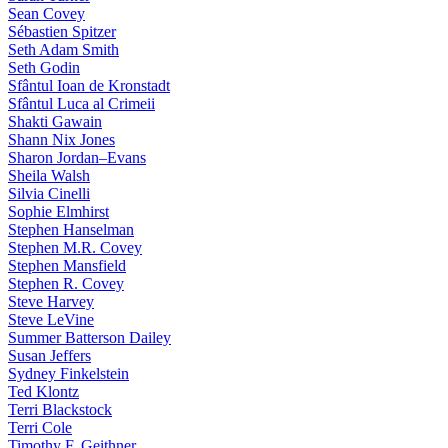
Sean Covey
Sébastien Spitzer
Seth Adam Smith
Seth Godin
Sfântul Ioan de Kronstadt
Sfântul Luca al Crimeii
Shakti Gawain
Shann Nix Jones
Sharon Jordan–Evans
Sheila Walsh
Silvia Cinelli
Sophie Elmhirst
Stephen Hanselman
Stephen M.R. Covey
Stephen Mansfield
Stephen R. Covey
Steve Harvey
Steve LeVine
Summer Batterson Dailey
Susan Jeffers
Sydney Finkelstein
Ted Klontz
Terri Blackstock
Terri Cole
Timothy F. Geithner