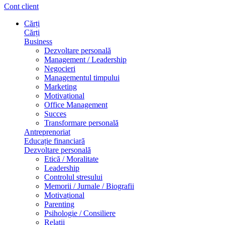
Cont client
Cărți
Cărți
Business
Dezvoltare personală
Management / Leadership
Negocieri
Managementul timpului
Marketing
Motivațional
Office Management
Succes
Transformare personală
Antreprenoriat
Educație financiară
Dezvoltare personală
Etică / Moralitate
Leadership
Controlul stresului
Memorii / Jurnale / Biografii
Motivațional
Parenting
Psihologie / Consiliere
Relații