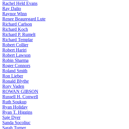
Rachel Held Evans
Ray Dalio
Raynor Winn
Renee Beauregard Lute
Richard Carlson
Richard Koch
Richard P. Rumelt
Richard Templar
Robert Collier
Robert Hariri
Robert Lawson
Robin Sharma
Roger Connors
Roland Smith
Ron Lieber
Ronald Blythe
Rory Vaden
ROWAN GIBSON
Russell H. Conwell
Ruth Soukup
Ryan Holiday
Ryan T. Higgins
Saje Dyer
Sanda Socoliuc
Sarah Turner