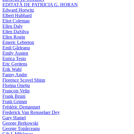
EDITATĂ DE PATRICIA G. HORAN
Edward Horwitz
Elbert Hubbard
Eliot Coleman
Ellen Daly
Ellen DaSilva
Ellen Rogin
Emeric Lebreton
Emil Gârleanu
Emily Austen
Enrica Tesio
Eric Greitens
Erik Wahl
Fanny Andre
Florence Scovel Shinn
Florina Onețiu
François Velin
Frank Bruni
Fratii Grimm
Frédéric Demarquet
Frederick Van Rensselaer Dey
Gary Hamel
George Berkowski
George Topârceanu
Gib I. Mihăescu