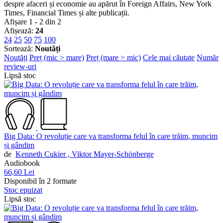
despre afaceri și economie au apărut în Foreign Affairs, New York
Times, Financial Times și alte publicații.
Afișare 1 - 2 din 2
Afișează:
24
24
25
50
75
100
Sortează:
Noutăți
Noutăți
Preț (mic > mare)
Preț (mare > mic)
Cele mai căutate
Număr
review-uri
Lipsă stoc
Big Data: O revoluție care va transforma felul în care trăim, muncim
și gândim
de
Kenneth Cukier ,
Viktor Mayer-Schönberge
Audiobook
66,60 Lei
Disponibil în 2 formate
Stoc epuizat
Lipsă stoc