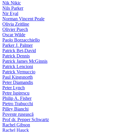
Nik Nikic
Nils Parker
Nir Eyal
Norman Vincent Peale
Olivia Zeitline
Olivier Puech
Oscar Wilde
Paolo Borzacchiello
Parker J. Palmer
Patrick Bet-David
Patrick Dennis
Patrick James McGinnis
Patrick Lencioni
Patrick Vernuccio
Paul Kingsnorth
Peter Diamandis
Peter Lynch
Petre Ispirescu
Philip A. Fisher
Pietro Trabucchi
Pilley Bianchi
Poveste rusească
Prof dr. Pepper Schwartz
Rachel Gibson
Rachel Hauck