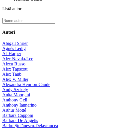
Listă autori
Autori
Abigail Shrier
Agnès Ledig
AJ Harper
Alec Nevala-Lee
Alecu Russo
Alex Tapscott
Alex Taub
Alex V. Miller
Alexandra Henrion-Caude
Andy Szekely
Anita Moorjani
Anthony Gell
Anthony Iannarino
Arthur Motté
Barbara Capponi
Barbara De Angelis
Barbu Ştefănescu-Delavrancea