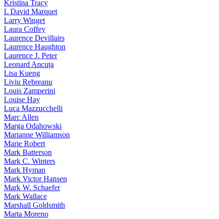
Kristina Tracy
L David Marquet
Larry Winget
Laura Coffey
Laurence Devillairs
Laurence Haughton
Laurence J. Peter
Leonard Ancuța
Lisa Kueng
Liviu Rebreanu
Louis Zamperini
Louise Hay
Luca Mazzucchelli
Marc Allen
Marga Odahowski
Marianne Williamson
Marie Robert
Mark Batterson
Mark C. Winters
Mark Hyman
Mark Victor Hansen
Mark W. Schaefer
Mark Wallace
Marshall Goldsmith
Marta Moreno