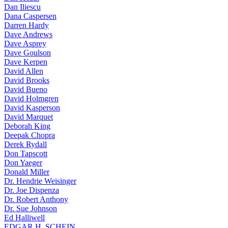
Dan Iliescu
Dana Caspersen
Darren Hardy
Dave Andrews
Dave Asprey
Dave Goulson
Dave Kerpen
David Allen
David Brooks
David Bueno
David Holmgren
David Kasperson
David Marquet
Deborah King
Deepak Chopra
Derek Rydall
Don Tapscott
Don Yaeger
Donald Miller
Dr. Hendrie Weisinger
Dr. Joe Dispenza
Dr. Robert Anthony
Dr. Sue Johnson
Ed Halliwell
EDGAR H. SCHEIN