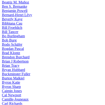
Beatriz M. Muñoz
Ben S. Bernanke
Benjamin Powell
Bernard-Henri Lévy
Beverly Kaye
Bibbiana Cau
Bill Froehlich
Bill Tancer
Bo Burlingham
Bob Burg
Bodo Schäfer
Bogdan Pascal
Brad Klontz
Brendon Burchard
Brian J Robertson
Brian Tracy
Bryan Hubbard
Buckminster Fuller
Burton Malkiel
Byron Katie
Byron Sharp
Caimin Jones
Cal Newport
Camille-Jouneaux
Carl Richards