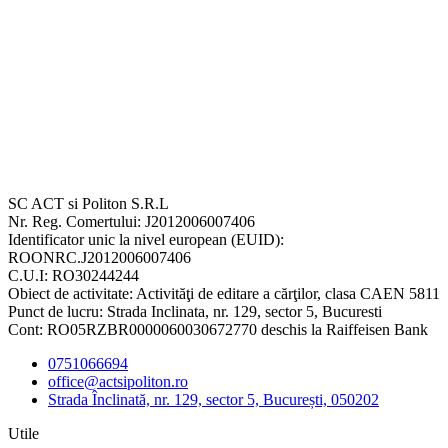
SC ACT si Politon S.R.L
Nr. Reg. Comertului: J2012006007406
Identificator unic la nivel european (EUID):
ROONRC.J2012006007406
C.U.I: RO30244244
Obiect de activitate: Activităţi de editare a cărţilor, clasa CAEN 5811
Punct de lucru: Strada Inclinata, nr. 129, sector 5, Bucuresti
Cont: RO05RZBR0000060030672770 deschis la Raiffeisen Bank
0751066694
office@actsipoliton.ro
Strada Înclinată, nr. 129, sector 5, București, 050202
Utile