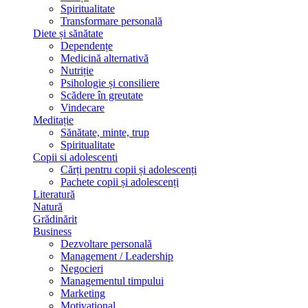
Spiritualitate
Transformare personală
Diete și sănătate
Dependențe
Medicină alternativă
Nutriție
Psihologie și consiliere
Scădere în greutate
Vindecare
Meditație
Sănătate, minte, trup
Spiritualitate
Copii si adolescenti
Cărți pentru copii și adolescenți
Pachete copii și adolescenți
Literatură
Natură
Grădinărit
Business
Dezvoltare personală
Management / Leadership
Negocieri
Managementul timpului
Marketing
Motivațional