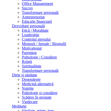
Office Management
Succes
Transformare personală
Antreprenoriat
Educație financiară
Dezvoltare personală
Etică / Moralitate
Leadership
Controlul stresului
Memorii / Jurnale / Biografii
Motivațional
Parenting
Psihologie / Consiliere
Relații
Spiritualitate
Transformare personală
Diete și sănătate
Dependențe
Medicină alternativă
Nutriție
Psihologie și consiliere
Scădere în greutate
Vindecare
Meditație
Sănătate, minte, trup