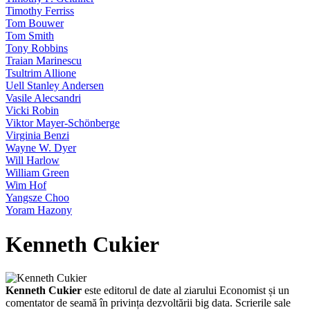
Timothy Ferriss
Tom Bouwer
Tom Smith
Tony Robbins
Traian Marinescu
Tsultrim Allione
Uell Stanley Andersen
Vasile Alecsandri
Vicki Robin
Viktor Mayer-Schönberge
Virginia Benzi
Wayne W. Dyer
Will Harlow
William Green
Wim Hof
Yangsze Choo
Yoram Hazony
Kenneth Cukier
Kenneth Cukier
este editorul de date al ziarului Economist și un
comentator de seamă în privința dezvoltării big data. Scrierile sale