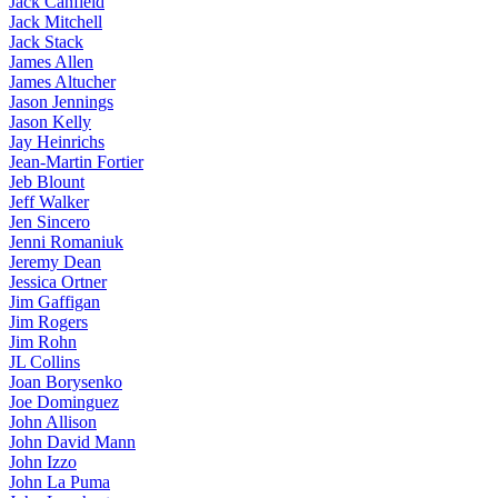
Jack Canfield
Jack Mitchell
Jack Stack
James Allen
James Altucher
Jason Jennings
Jason Kelly
Jay Heinrichs
Jean-Martin Fortier
Jeb Blount
Jeff Walker
Jen Sincero
Jenni Romaniuk
Jeremy Dean
Jessica Ortner
Jim Gaffigan
Jim Rogers
Jim Rohn
JL Collins
Joan Borysenko
Joe Dominguez
John Allison
John David Mann
John Izzo
John La Puma