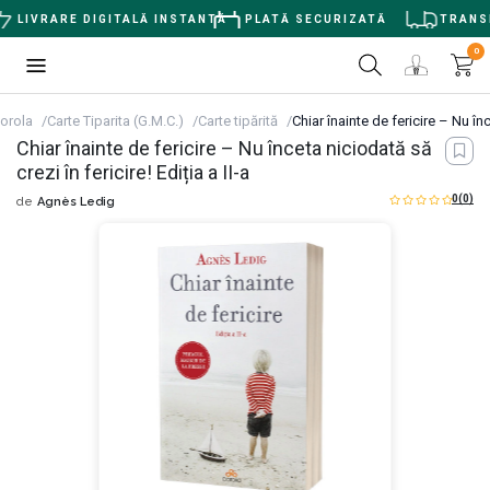
LIVRARE DIGITALĂ INSTANTĂ
PLATĂ SECURIZATĂ
TRANSPO
0
orola
Carte Tiparita (G.M.C.)
Carte tipărită
Chiar înainte de fericire – Nu înce
Chiar înainte de fericire – Nu înceta niciodată să
crezi în fericire! Ediția a II-a
0
(0)
de
Agnès Ledig