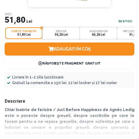
PREȚ
51,80
Lei
ÎN STOC
CARTE TIPARITA
EBOOK
AUDIOBOOK
MP3 DOW
51,80 Lei
36,26 Lei
60,26 Lei
41,47 
ADĂUGAȚI ÎN COȘ
RĂSFOIEȘTE FRAGMENT GRATUIT
Livrare în 1-2 zile lucrătoare
Gratuit la comenzile ≥ 150 lei, 12 lei locker și 17 lei curier.
Descriere
Chiar înainte de fericire / Just Before Happiness de Agnès Ledig
este o poveste despre greșeli, despre sacrificiile pe care le
facem pentru a ne repara greșelile, despre suferința pe care o
îndurăm ca urmare a propriilor greșeli, despre speranță și
nesăbuințele care rezultă uneori din ea, despre iubire, moarte și