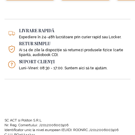
atingi o stare de relaxare profundă şi meditativă, de aceea nu este
recomandat să îl asculți în timp ce conduci. Rezervă-ți așadar o oră pentru a
te relaxa și a te simți mai bine pentru că acest CD te va ajuta să:
LIVRARE RAPIDĂ
•
Te eliberezi de propriile temeri, relaxându-te profund;
Expediere în 24-48h lucrătoare prin curier rapid sau Locker.
RETUR SIMPLU
•
Să capeți mai multă energie pentru a te concentra pe vindecarea fizică.
Ai 14 de zile la dispoziție să returnezi produsele fizice (carte
tipărită, audiobook CD).
SUPORT CLIENȚI
•
Îți antrenezi mintea să îți ajute corpul să își recapete starea de bine.
Luni-Vineri: 08:30 - 17:00. Suntem aici să te ajutăm.
Așază-te confortabil, eliberează-te de toate gândurile care îți fac rău și
conștientizează ce persoană extraordinară ești, pentru că... chiar așa ești!
SC ACT si Politon S.R.L
Nr. Reg. Comertului: J2012006007406
Identificator unic la nivel european (EUID): ROONRC.J2012006007406
C.U.I: RO30244244