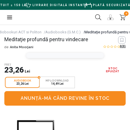
IT ≥ 150 LEI
LIVRARE DIGITALĂ INSTANTĂ
PLATĂ SECURIZATĂ
0
iobookuri ACT si Politon
Audiobooks (G.M.C.)
Meditaţie profundă pentru 
Meditaţie profundă pentru vindecare
0
(0)
de
Anita Moorjani
PREȚ
23,26
STOC
Lei
EPUIZAT
AUDIOBOOK
MP3 DOWNLOAD
23,26 Lei
14,49 Lei
ANUNȚĂ-MĂ CÂND REVINE ÎN STOC