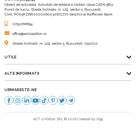
Obiect de activitate: Activităţi de editare a cărţilor, clasa CAEN 5811
Punct de lucru: Strada Inclinata, nr. 129, sector 5, Bucuresti
Cont: RO05RZBR0000060030672770 deschis la Raiffeisen Bank
0751066694
office@actsipoliton.ro
Strada Înclinată, nr. 129, sector 5, București, 050202
UTILE
ALTE INFORMATII
URMARESTE-NE
ACT si Politon SRL © 2026 Created by
G99