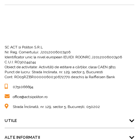
SC ACT si Politon S.R.L
Nr. Reg. Comertului: J2012006007406
Identificator unic la nivel european (EUID): ROONRC.J2012006007406
C.U.I: RO30244244
Obiect de activitate: Activităţi de editare a cărţilor, clasa CAEN 5811
Punct de lucru: Strada Inclinata, nr. 129, sector 5, Bucuresti
Cont: RO05RZBR0000060030672770 deschis la Raiffeisen Bank
0751066694
office@actsipoliton.ro
Strada Înclinată, nr. 129, sector 5, București, 050202
UTILE
ALTE INFORMATII