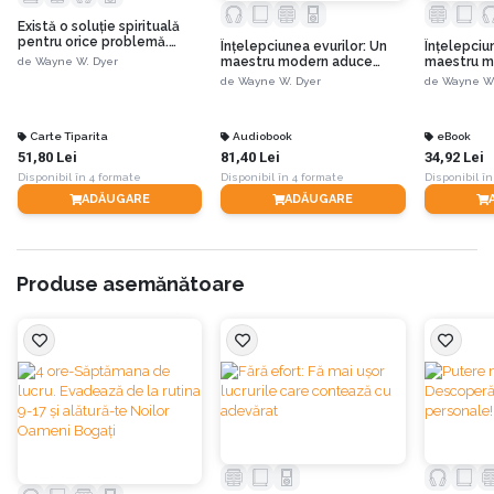
Există o soluție spirituală
pentru orice problemă.
Înțelepciunea evurilor: Un
Înțelepciu
Reînvață să trăiești!
maestru modern aduce
maestru m
de
Wayne W. Dyer
adevărurile eterne în viața
adevărurile
de
Wayne W. Dyer
de
Wayne W.
de zi cu zi
de zi cu zi
Carte Tiparita
Audiobook
eBook
51,80 Lei
81,40 Lei
34,92 Lei
Disponibil în 4 formate
Disponibil în 4 formate
Disponibil în
ADĂUGARE
ADĂUGARE
Produse asemănătoare