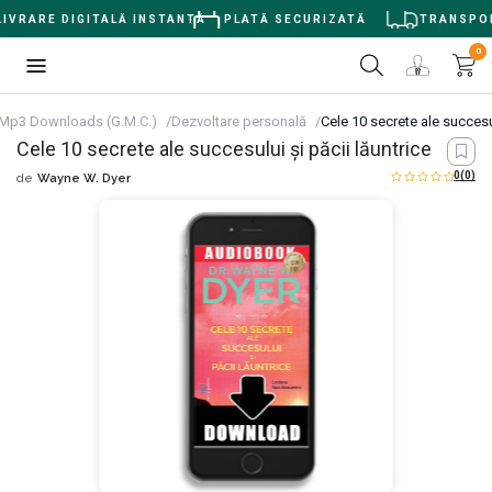
IVRARE DIGITALĂ INSTANTĂ
PLATĂ SECURIZATĂ
TRANSPORT
0
Mp3 Downloads (G.M.C.)
Dezvoltare personală
Cele 10 secrete ale succesul
Cele 10 secrete ale succesului şi păcii lăuntrice
0
(0)
de
Wayne W. Dyer