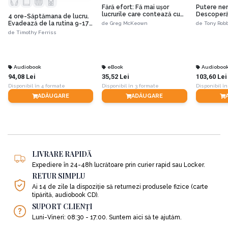
Fără efort: Fă mai ușor
Putere nem
lucrurile care contează cu
Descoperă ș
4 ore-Săptămana de lucru.
adevărat
personale!
Evadează de la rutina 9-17
de
Greg McKeown
de
Tony Rob
şi alătură-te Noilor Oameni
de
Timothy Ferriss
Bogaţi
Audiobook
eBook
Audioboo
94,08 Lei
35,52 Lei
103,60 Lei
Disponibil în 4 formate
Disponibil în 3 formate
Disponibil în
ADĂUGARE
ADĂUGARE
LIVRARE RAPIDĂ
Expediere în 24-48h lucrătoare prin curier rapid sau Locker.
RETUR SIMPLU
Ai 14 de zile la dispoziție să returnezi produsele fizice (carte
tipărită, audiobook CD).
SUPORT CLIENȚI
Luni-Vineri: 08:30 - 17:00. Suntem aici să te ajutăm.