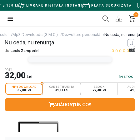
 150 LEI
LIVRARE DIGITALĂ INSTANTĂ
PLATĂ SECURIZATĂ
0
sului
Mp3 Downloads (G.M.C.)
Dezvoltare personală
Nu ceda, nu renunţa
Nu ceda, nu renunţa
0
(0)
de
Louis Zamperini
PREȚ
32,00
Lei
ÎN STOC
MP3 DOWNLOAD
CARTE TIPARITA
EBOOK
AUDIOB
32,00 Lei
39,11 Lei
27,38 Lei
49,68 
ADĂUGAȚI ÎN COȘ