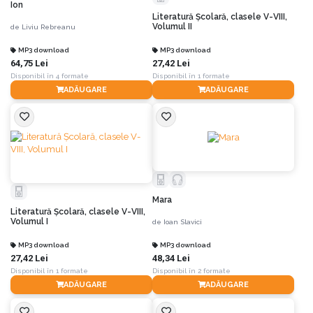
Ion
Literatură Școlară, clasele V-VIII,
Volumul II
de
Liviu Rebreanu
MP3 download
MP3 download
64,75 Lei
27,42 Lei
Disponibil în 4 formate
Disponibil în 1 formate
ADĂUGARE
ADĂUGARE
Mara
Literatură Școlară, clasele V-VIII,
Volumul I
de
Ioan Slavici
MP3 download
MP3 download
27,42 Lei
48,34 Lei
Disponibil în 1 formate
Disponibil în 2 formate
ADĂUGARE
ADĂUGARE