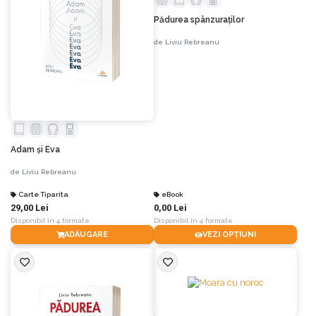
Pădurea spânzuraților
de
Liviu Rebreanu
Adam și Eva
de
Liviu Rebreanu
Carte Tiparita
eBook
29,00 Lei
0,00 Lei
Disponibil în 4 formate
Disponibil în 4 formate
ADĂUGARE
VEZI OPȚIUNI