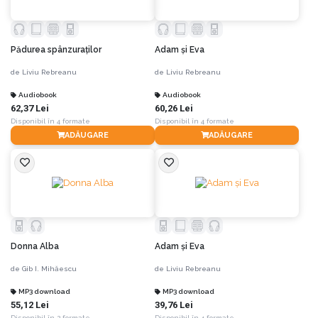
Pădurea spânzuraților
Adam şi Eva
de
Liviu Rebreanu
de
Liviu Rebreanu
Audiobook
Audiobook
62,37 Lei
60,26 Lei
Disponibil în 4 formate
Disponibil în 4 formate
ADĂUGARE
ADĂUGARE
Donna Alba
Adam şi Eva
de
Gib I. Mihăescu
de
Liviu Rebreanu
MP3 download
MP3 download
55,12 Lei
39,76 Lei
Disponibil în 2 formate
Disponibil în 4 formate