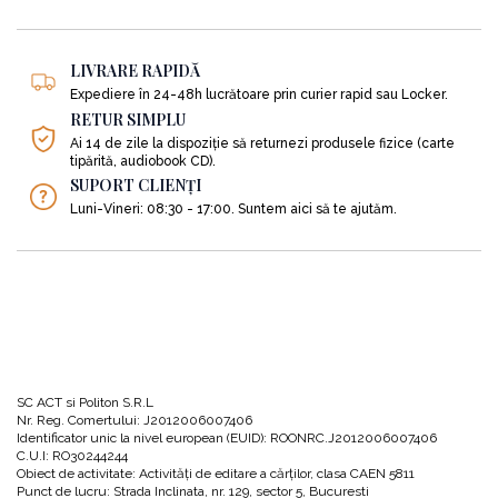
LIVRARE RAPIDĂ
Expediere în 24-48h lucrătoare prin curier rapid sau Locker.
RETUR SIMPLU
Ai 14 de zile la dispoziție să returnezi produsele fizice (carte
tipărită, audiobook CD).
SUPORT CLIENȚI
Luni-Vineri: 08:30 - 17:00. Suntem aici să te ajutăm.
SC ACT si Politon S.R.L
Nr. Reg. Comertului: J2012006007406
Identificator unic la nivel european (EUID): ROONRC.J2012006007406
C.U.I: RO30244244
Obiect de activitate: Activităţi de editare a cărţilor, clasa CAEN 5811
Punct de lucru: Strada Inclinata, nr. 129, sector 5, Bucuresti