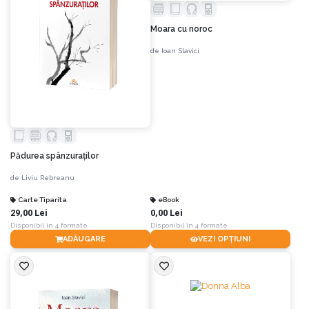
Moara cu noroc
de
Ioan Slavici
Pădurea spânzuraților
de
Liviu Rebreanu
Carte Tiparita
eBook
29,00 Lei
0,00 Lei
Disponibil în 4 formate
Disponibil în 4 formate
ADĂUGARE
VEZI OPȚIUNI