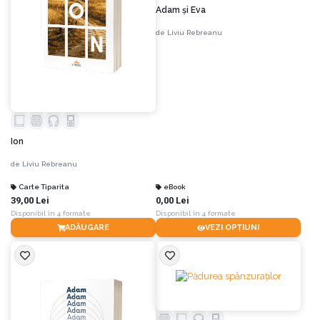
Adam și Eva
de
Liviu Rebreanu
Ion
de
Liviu Rebreanu
Carte Tiparita
eBook
39,00 Lei
0,00 Lei
Disponibil în 4 formate
Disponibil în 4 formate
ADĂUGARE
VEZI OPȚIUNI