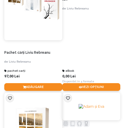
de
Liviu Rebreanu
Pachet cărți Liviu Rebreanu
de
Liviu Rebreanu
pachet carți
eBook
97,00 Lei
0,00 Lei
Disponibil în 4 formate
ADĂUGARE
VEZI OPȚIUNI