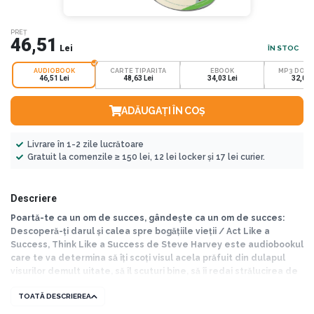
PREȚ
46,51
Lei
ÎN STOC
AUDIOBOOK
CARTE TIPARITA
EBOOK
MP3 DOW
46,51 Lei
48,63 Lei
34,03 Lei
32,01 
ADĂUGAȚI ÎN COȘ
Livrare în 1-2 zile lucrătoare
Gratuit la comenzile ≥ 150 lei, 12 lei locker și 17 lei curier.
Descriere
Poartă-te ca un om de succes, gândește ca un om de succes:
Descoperă-ți darul și calea spre bogățiile vieții / Act Like a
Success, Think Like a Success de Steve Harvey este audiobookul
care te va determina să îți scoți visul acela prăfuit din dulapul
visurilor demult uitate, să îl scuturi bine, să îi redai strălucirea de
altădată și să începi să te preocupi din nou de realizarea lui
TOATĂ DESCRIEREA
folosindu-ți acel dar unic pe care îl ai. Dar audiobookul reprezintă
mai mult decât atât. El te va ajuta să îți dezvolți viața în feluri