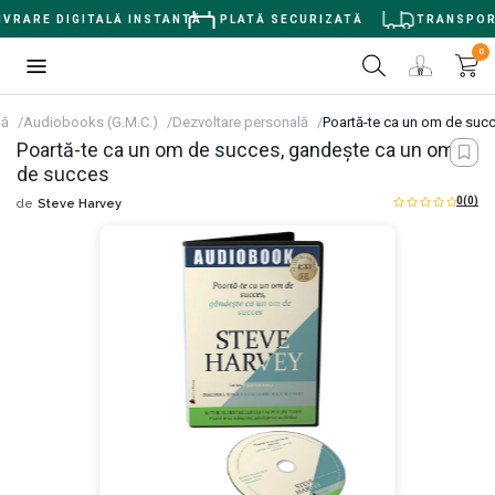
VRARE DIGITALĂ INSTANTĂ
PLATĂ SECURIZATĂ
TRANSPORT 
0
lă
Audiobooks (G.M.C.)
Dezvoltare personală
Poartă-te ca un om de suc
Poartă-te ca un om de succes, gandeşte ca un om
de succes
0
(0)
de
Steve Harvey