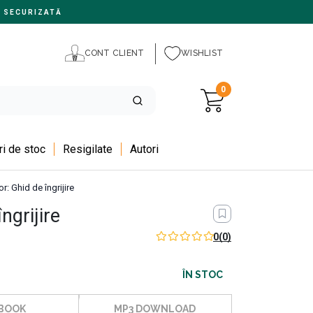
 SECURIZATĂ
CONT CLIENT
WISHLIST
0
i de stoc
Resigilate
Autori
or: Ghid de îngrijire
ngrijire
 AUTENTIC CU
0
(0)
ia, nu
ÎN STOC
BOOK
MP3 DOWNLOAD