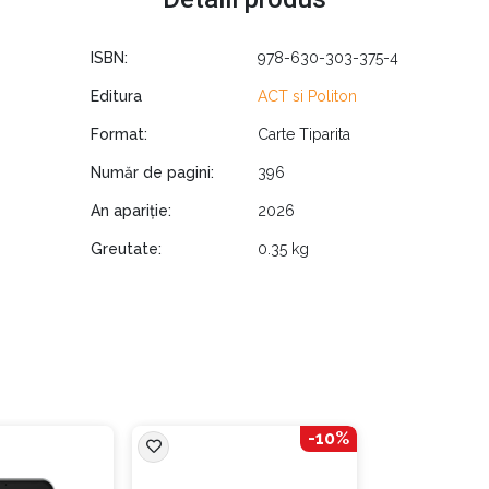
să sprijini emoțiile copilului; cum să vezi dincolo de „crize” ș
nță și libertate. Se discută și importanța vindecării propriilor emo
ISBN:
978-630-303-375-4
” al emoțiilor fundamentale (fericire, frică, tristețe, furie, curiozi
Editura
ACT si Politon
te pe vârste și o secțiune „de la A la Z” cu soluții și instrumente 
Format:
Carte Tiparita
Număr de pagini:
396
veți afla din această carte:
An apariție:
2026
Greutate:
0.35 kg
lege, exprima, gestiona și repara emoțiile proprii și ale celorlalț
perceperea, folosirea, înțelegerea și reglarea emoțiilor. Autoare
uie înțelese, nu reprimate. Pentru a-i ajuta pe copii să-și dezvo
ntinuu și să practice iertarea și compasiunea față de sine.
-10%
lectă evoluția modului în care oamenii au înțeles emoțiile. De la 
 Darwin, care le considera universale și moștenite evolutiv, și pân