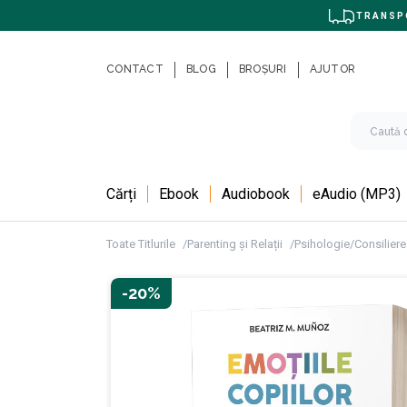
TRANSPO
CONTACT
BLOG
BROȘURI
AJUTOR
Cărți
Ebook
Audiobook
eAudio (MP3)
Toate Titlurile
Parenting și Relații
Psihologie/Consiliere
-20%