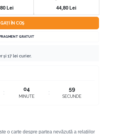
 alături de tine,
,80 Lei
44,80 Lei
ntă abilitate –
i protecție
GAȚI ÎN COȘ
enea unui
 FRAGMENT GRATUIT
 și 17 lei curier.
04
58
MINUTE
SECUNDE
te o carte despre partea nevăzută a relațiilor