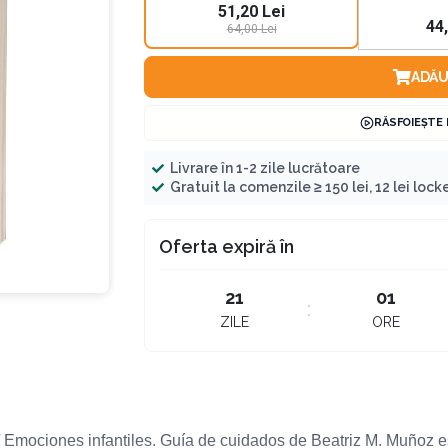
51,20 Lei
Te-ai gândit vreodată că, în timpul petrecut
44
64,00 Lei
acasă, copilul dobândește cea mai importa
aceea care îi va oferi încredere, echilibru ș
ADĂU
emoțională pentru o viață întreagă, asem
RĂSFOIEȘTE
vaccin?
Livrare în 1-2 zile lucrătoare
Gratuit la comenzile ≥ 150 lei, 12 lei locker
Oferta expiră în
21
01
ZILE
ORE
ți/ Emociones infantiles. Guía de cuidados de Beatriz M. Muñoz es