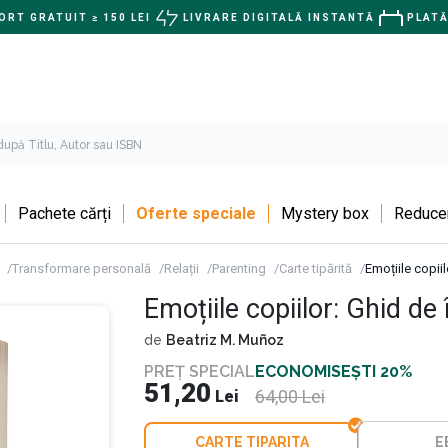
RT GRATUIT ≥ 150 LEI
LIVRARE DIGITALĂ INSTANTĂ
PLATĂ
Pachete cărți
Oferte speciale
Mystery box
Reducer
Transformare personală
Relații
Parenting
Carte tipărită
Emoțiile copiil
Emoțiile copiilor: Ghid de î
CARTEA CARE TE AJUTĂ SĂ TE CONECTEZI
de
Beatriz M. Muñoz
COPILUL TĂU
PREȚ SPECIAL
ECONOMISEȘTI 20%
Și te învață să repari relaț
51,20
64,00
Lei
Lei
copilul
CARTE TIPARITA
E