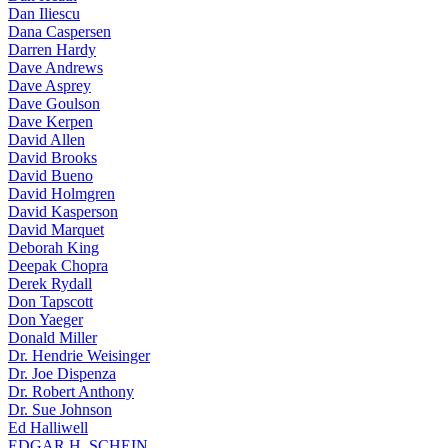
Dan Iliescu
Dana Caspersen
Darren Hardy
Dave Andrews
Dave Asprey
Dave Goulson
Dave Kerpen
David Allen
David Brooks
David Bueno
David Holmgren
David Kasperson
David Marquet
Deborah King
Deepak Chopra
Derek Rydall
Don Tapscott
Don Yaeger
Donald Miller
Dr. Hendrie Weisinger
Dr. Joe Dispenza
Dr. Robert Anthony
Dr. Sue Johnson
Ed Halliwell
EDGAR H. SCHEIN