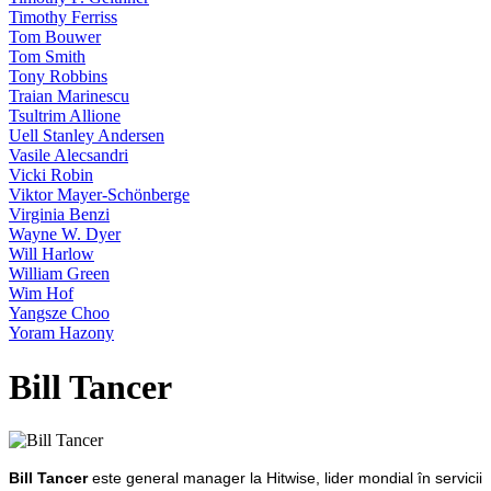
Timothy Ferriss
Tom Bouwer
Tom Smith
Tony Robbins
Traian Marinescu
Tsultrim Allione
Uell Stanley Andersen
Vasile Alecsandri
Vicki Robin
Viktor Mayer-Schönberge
Virginia Benzi
Wayne W. Dyer
Will Harlow
William Green
Wim Hof
Yangsze Choo
Yoram Hazony
Bill Tancer
Bill Tancer
este general manager la Hitwise, lider mondial în servicii