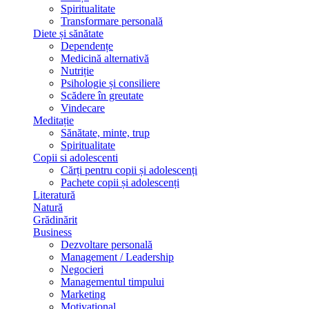
Spiritualitate
Transformare personală
Diete și sănătate
Dependențe
Medicină alternativă
Nutriție
Psihologie și consiliere
Scădere în greutate
Vindecare
Meditație
Sănătate, minte, trup
Spiritualitate
Copii si adolescenti
Cărți pentru copii și adolescenți
Pachete copii și adolescenți
Literatură
Natură
Grădinărit
Business
Dezvoltare personală
Management / Leadership
Negocieri
Managementul timpului
Marketing
Motivațional