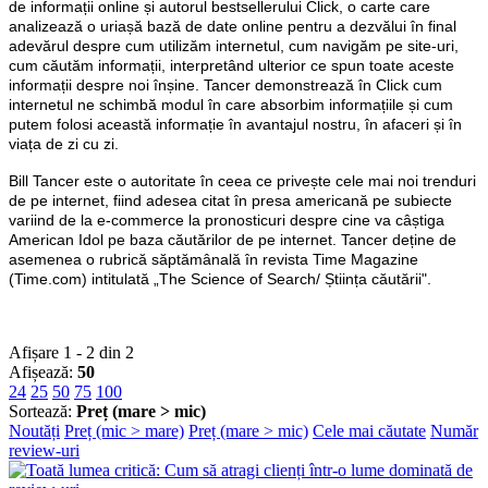
de informații online și autorul bestsellerului Click, o carte care
analizează o uriașă bază de date online pentru a dezvălui în final
adevărul despre cum utilizăm internetul, cum navigăm pe site-uri,
cum căutăm informații, interpretând ulterior ce spun toate aceste
informații despre noi înșine. Tancer demonstrează în Click cum
internetul ne schimbă modul în care absorbim informațiile și cum
putem folosi această informație în avantajul nostru, în afaceri și în
viața de zi cu zi.
Bill Tancer este o autoritate în ceea ce privește cele mai noi trenduri
de pe internet, fiind adesea citat în presa americană pe subiecte
variind de la e-commerce la pronosticuri despre cine va câștiga
American Idol pe baza căutărilor de pe internet. Tancer deține de
asemenea o rubrică săptămânală în revista Time Magazine
(Time.com) intitulată „The Science of Search/ Știința căutării".
Afișare 1 - 2 din 2
Afișează:
50
24
25
50
75
100
Sortează:
Preț (mare > mic)
Noutăți
Preț (mic > mare)
Preț (mare > mic)
Cele mai căutate
Număr
review-uri