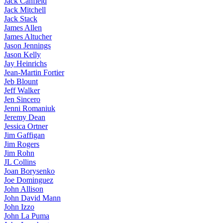
Jack Canfield
Jack Mitchell
Jack Stack
James Allen
James Altucher
Jason Jennings
Jason Kelly
Jay Heinrichs
Jean-Martin Fortier
Jeb Blount
Jeff Walker
Jen Sincero
Jenni Romaniuk
Jeremy Dean
Jessica Ortner
Jim Gaffigan
Jim Rogers
Jim Rohn
JL Collins
Joan Borysenko
Joe Dominguez
John Allison
John David Mann
John Izzo
John La Puma