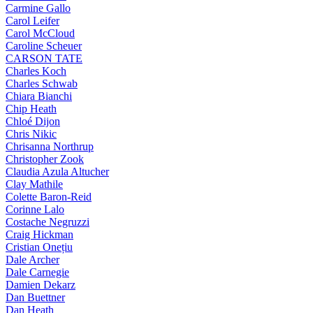
Carmine Gallo
Carol Leifer
Carol McCloud
Caroline Scheuer
CARSON TATE
Charles Koch
Charles Schwab
Chiara Bianchi
Chip Heath
Chloé Dijon
Chris Nikic
Chrisanna Northrup
Christopher Zook
Claudia Azula Altucher
Clay Mathile
Colette Baron-Reid
Corinne Lalo
Costache Negruzzi
Craig Hickman
Cristian Onețiu
Dale Archer
Dale Carnegie
Damien Dekarz
Dan Buettner
Dan Heath