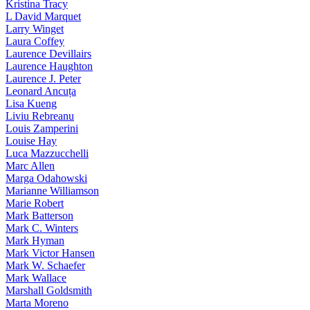
Kristina Tracy
L David Marquet
Larry Winget
Laura Coffey
Laurence Devillairs
Laurence Haughton
Laurence J. Peter
Leonard Ancuța
Lisa Kueng
Liviu Rebreanu
Louis Zamperini
Louise Hay
Luca Mazzucchelli
Marc Allen
Marga Odahowski
Marianne Williamson
Marie Robert
Mark Batterson
Mark C. Winters
Mark Hyman
Mark Victor Hansen
Mark W. Schaefer
Mark Wallace
Marshall Goldsmith
Marta Moreno