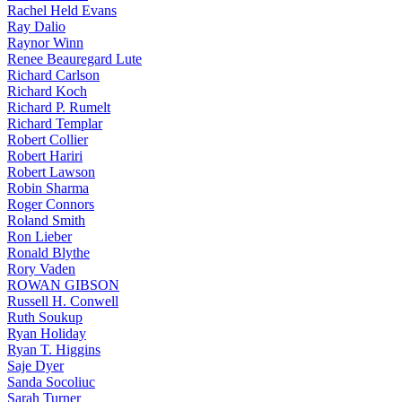
Rachel Held Evans
Ray Dalio
Raynor Winn
Renee Beauregard Lute
Richard Carlson
Richard Koch
Richard P. Rumelt
Richard Templar
Robert Collier
Robert Hariri
Robert Lawson
Robin Sharma
Roger Connors
Roland Smith
Ron Lieber
Ronald Blythe
Rory Vaden
ROWAN GIBSON
Russell H. Conwell
Ruth Soukup
Ryan Holiday
Ryan T. Higgins
Saje Dyer
Sanda Socoliuc
Sarah Turner