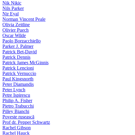
Nik Nikic
Nils Parker
Nir Eyal
Norman Vincent Peale
Olivia Zeitline
Olivier Puech
Oscar Wilde
Paolo Borzacchiello
Parker J. Palmer
Patrick Bet-David
Patrick Dennis
Patrick James McGinnis
Patrick Lencioni
Patrick Vernuccio
Paul Kingsnorth
Peter Diamandis
Peter Lynch
Petre Ispirescu
Philip A. Fisher
Pietro Trabucchi
Pilley Bianchi
Poveste rusească
Prof dr. Pepper Schwartz
Rachel Gibson
Rachel Hauck