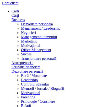
Cont client
Cărți
Cărți
Business
Dezvoltare personală
Management / Leadership
Negocieri
Managementul timpului
Marketing
Motivațional
Office Management
Succes
Transformare personală
Antreprenoriat
Educație financiară
Dezvoltare personală
Etică / Moralitate
Leadership
Controlul stresului
Memorii / Jurnale / Biografii
Motivațional
Parenting
Psihologie / Consiliere
Relații