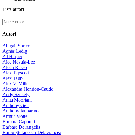
Listă autori
Autori
Abigail Shrier
Agnès Ledig
AJ Harper
Alec Nevala-Lee
Alecu Russo
Alex Tapscott
Alex Taub
Alex V. Miller
Alexandra Henrion-Caude
Andy Szekely
Anita Moorjani
Anthony Gell
Anthony Iannarino
Arthur Motté
Barbara Capponi
Barbara De Angelis
Barbu Ştefănescu-Delavrancea