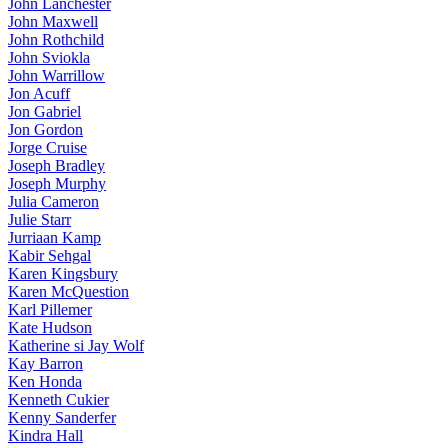
John Lanchester
John Maxwell
John Rothchild
John Sviokla
John Warrillow
Jon Acuff
Jon Gabriel
Jon Gordon
Jorge Cruise
Joseph Bradley
Joseph Murphy
Julia Cameron
Julie Starr
Jurriaan Kamp
Kabir Sehgal
Karen Kingsbury
Karen McQuestion
Karl Pillemer
Kate Hudson
Katherine si Jay Wolf
Kay Barron
Ken Honda
Kenneth Cukier
Kenny Sanderfer
Kindra Hall