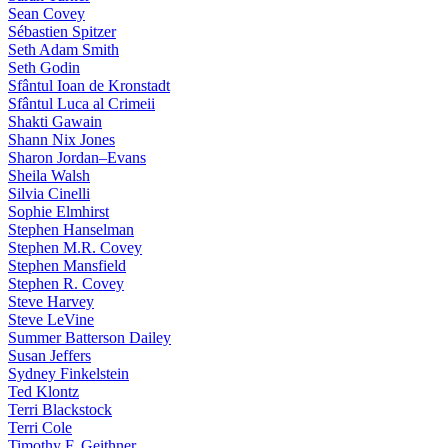
Sean Covey
Sébastien Spitzer
Seth Adam Smith
Seth Godin
Sfântul Ioan de Kronstadt
Sfântul Luca al Crimeii
Shakti Gawain
Shann Nix Jones
Sharon Jordan–Evans
Sheila Walsh
Silvia Cinelli
Sophie Elmhirst
Stephen Hanselman
Stephen M.R. Covey
Stephen Mansfield
Stephen R. Covey
Steve Harvey
Steve LeVine
Summer Batterson Dailey
Susan Jeffers
Sydney Finkelstein
Ted Klontz
Terri Blackstock
Terri Cole
Timothy F. Geithner