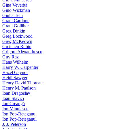
Gina Veveriță
Gino Wickman
Giulia Telli
Grant Cardone
Grant Golliher
Greg Dinkin
Greg Lockwood
Greg McKeown
Gretchen Rubin
Grigore Alexandrescu
Guy Raz
Hans Wilhelm
Harry W. Carpenter
Hazel Gaynor
Heidi Sawyer
Henry David Thoreau
Henry M. Paulson
Ioan Dragoslav
Ioan Slavici
Ion Creangă
Ion Minulescu
Ion Pop-Reteganu
Ion Pop-Reteganul
J. J. Peterson