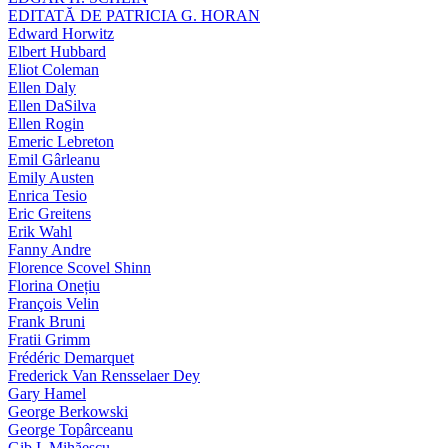
EDITATĂ DE PATRICIA G. HORAN
Edward Horwitz
Elbert Hubbard
Eliot Coleman
Ellen Daly
Ellen DaSilva
Ellen Rogin
Emeric Lebreton
Emil Gârleanu
Emily Austen
Enrica Tesio
Eric Greitens
Erik Wahl
Fanny Andre
Florence Scovel Shinn
Florina Onețiu
François Velin
Frank Bruni
Fratii Grimm
Frédéric Demarquet
Frederick Van Rensselaer Dey
Gary Hamel
George Berkowski
George Topârceanu
Gib I. Mihăescu