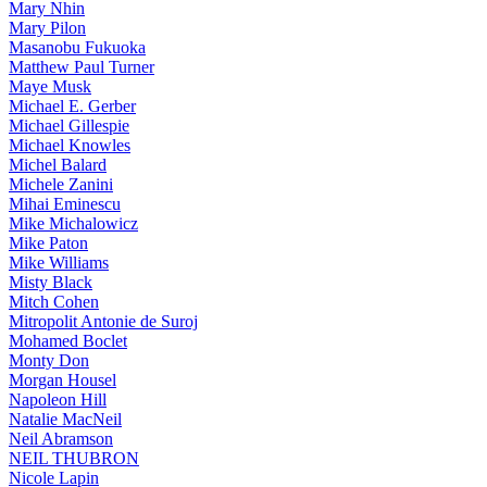
Mary Nhin
Mary Pilon
Masanobu Fukuoka
Matthew Paul Turner
Maye Musk
Michael E. Gerber
Michael Gillespie
Michael Knowles
Michel Balard
Michele Zanini
Mihai Eminescu
Mike Michalowicz
Mike Paton
Mike Williams
Misty Black
Mitch Cohen
Mitropolit Antonie de Suroj
Mohamed Boclet
Monty Don
Morgan Housel
Napoleon Hill
Natalie MacNeil
Neil Abramson
NEIL THUBRON
Nicole Lapin