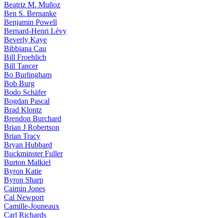
Beatriz M. Muñoz
Ben S. Bernanke
Benjamin Powell
Bernard-Henri Lévy
Beverly Kaye
Bibbiana Cau
Bill Froehlich
Bill Tancer
Bo Burlingham
Bob Burg
Bodo Schäfer
Bogdan Pascal
Brad Klontz
Brendon Burchard
Brian J Robertson
Brian Tracy
Bryan Hubbard
Buckminster Fuller
Burton Malkiel
Byron Katie
Byron Sharp
Caimin Jones
Cal Newport
Camille-Jouneaux
Carl Richards