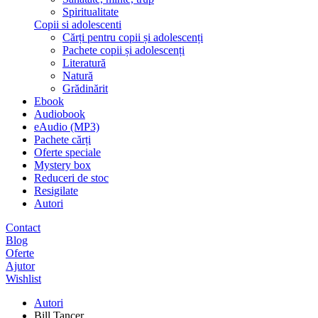
Spiritualitate
Copii si adolescenti
Cărți pentru copii și adolescenți
Pachete copii și adolescenți
Literatură
Natură
Grădinărit
Ebook
Audiobook
eAudio (MP3)
Pachete cărți
Oferte speciale
Mystery box
Reduceri de stoc
Resigilate
Autori
Contact
Blog
Oferte
Ajutor
Wishlist
Autori
Bill Tancer