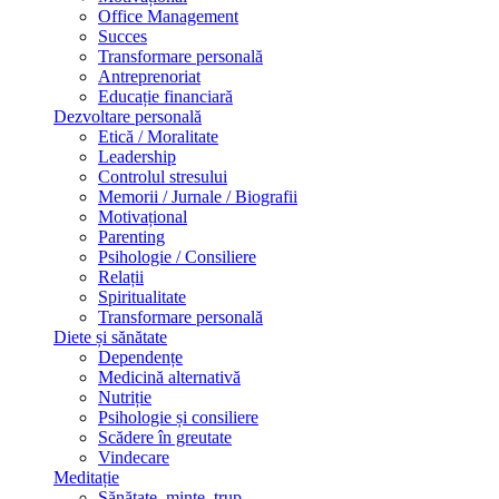
Office Management
Succes
Transformare personală
Antreprenoriat
Educație financiară
Dezvoltare personală
Etică / Moralitate
Leadership
Controlul stresului
Memorii / Jurnale / Biografii
Motivațional
Parenting
Psihologie / Consiliere
Relații
Spiritualitate
Transformare personală
Diete și sănătate
Dependențe
Medicină alternativă
Nutriție
Psihologie și consiliere
Scădere în greutate
Vindecare
Meditație
Sănătate, minte, trup