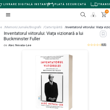
LIVRARE DIGITALĂ INSTANTĂ
PLATĂ SECURIZATĂ
TRANSPO
0
le
Memorii/Jurnale/Biografii
Carte tipărită
Inventatorul viitorului: Viața viz
Inventatorul viitorului: Viața vizionară a lui
Buckminster Fuller
0
(0)
de
Alec Nevala-Lee