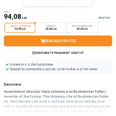
PREȚ
94,08
Lei
ÎN STOC
CARTE TIPARITA
EBOOK
MP3 DOWNLOAD
94,08 Lei
65,86 Lei
65,86 Lei
ADĂUGAȚI ÎN COȘ
RĂSFOIEȘTE FRAGMENT GRATUIT
Livrare în 1-2 zile lucrătoare
Gratuit la comenzile ≥ 150 lei, 12 lei locker și 17 lei curier.
Descriere
Inventatorul viitorului: Viața vizionară a lui Buckminster Fuller/
Inventor of the Future: The Visionary Life of Buckminster Fuller
de Alec Nevala-Lee este o carte pe care te vei felicita că ai
citit-o. Numită de revista Esquire una dintre cele mai bune 50 de
biografii din toate timpurile și de revista The Economist una