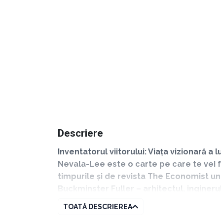
Descriere
Inventatorul viitorului: Viața vizionară 
Nevala-Lee este o carte pe care te vei fe
timpurile și de revista The Economist una
Buckminster Fuller – arhitectul, ingineru
regulile culturii startup-urilor și a pro
TOATĂ DESCRIEREA
mari genii ale secolului XX, fiind adese