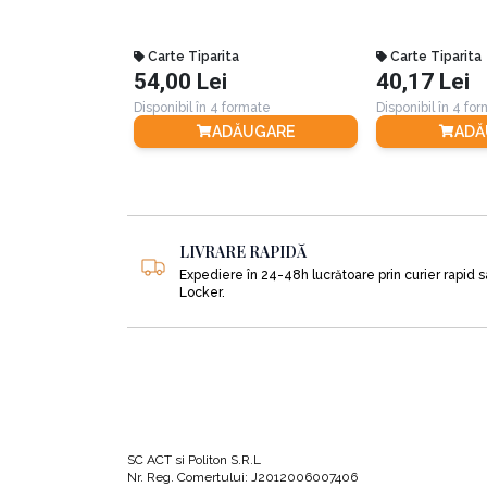
conducă spre tărâmul viitorului”.
Carte Tiparita
Carte Tiparita
54,00 Lei
40,17 Lei
Informații greșite și neadevăruri flagrant
Disponibil în 4 formate
Disponibil în 4 fo
ce credeau alții că este.
ADĂUGARE
ADĂ
Cartea este împărțită în 4 părți, după cum ur
LIVRARE RAPIDĂ
PARTEA ÎNTÂI: ORIGINI (1895-1927)
Expediere în 24-48h lucrătoare prin curier rapid 
Locker.
În acest capitol aflăm detalii fabuloase referi
cu radioul (12 iulie 1895), cum îi plăcea lui s
nimeni până târziu, motiv pentru care Buckmi
Până la patru ani, când a primit ochelari, a fost 
SC ACT si Politon S.R.L
Nr. Reg. Comertului: J2012006007406
inteligență. În ciuda acestui lucru, la școală,