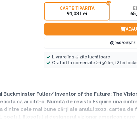
CARTE TIPARITA
E
94,08 Lei
65
ADĂU
RĂSFOIEȘTE
Livrare în 1-2 zile lucrătoare
Gratuit la comenzile ≥ 150 lei, 12 lei locker
a lui Buckminster Fuller/ Inventor of the Future: The Vis
licita că ai citit-o. Numită de revista Esquire una dintr
 dintre cele mai bune cărți ale anului 2022, cartea de f
l, poetul, filosoful și designerul vizionar american car
filat ideea Americii despre viitor. Buckminster Fuller es
a supranumit „un Leonardo da Vinci modern”.