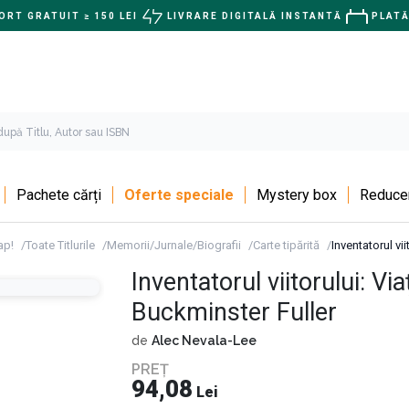
RT GRATUIT ≥ 150 LEI
LIVRARE DIGITALĂ INSTANTĂ
PLATĂ
Pachete cărți
Oferte speciale
Mystery box
Reducer
ap!
Toate Titlurile
Memorii/Jurnale/Biografii
Carte tipărită
Inventatorul vii
Inventatorul viitorului: Via
Buckminster Fuller
de
Alec Nevala-Lee
PREȚ
94,08
Lei