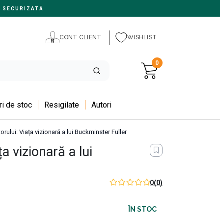
 SECURIZATĂ
CONT CLIENT
WISHLIST
0
i de stoc
Resigilate
Autori
torului: Viața vizionară a lui Buckminster Fuller
ța vizionară a lui
0
(0)
ÎN STOC