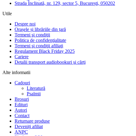
Strada Înclinată, nr. 129, sector 5, București, 050202
Utile
Despre noi
Orașele și librăriile din țară
Termeni şi condiţii
Politica de confidenţialitate
Termeni şi condiţii afiliaţi
Regulament Black Friday 2025
Cariere
Detalii transport audiobookuri şi cărţi
Alte informatii
Cadouri
Literatură
Psalmii
Brosuri
Edituri
Autori
Contact
Returnare produse
Deveniți afiliat
ANPC