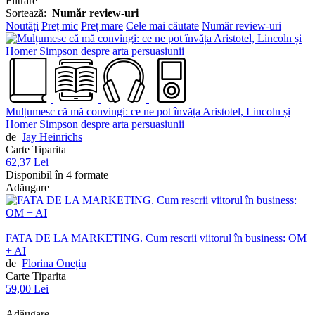
Filtrare
Sortează:
Număr review-uri
Noutăți
Preț mic
Preț mare
Cele mai căutate
Număr review-uri
Mulțumesc că mă convingi: ce ne pot învăța Aristotel, Lincoln și
Homer Simpson despre arta persuasiunii
de
Jay Heinrichs
Carte Tiparita
62,37 Lei
Disponibil în 4 formate
Adăugare
FATA DE LA MARKETING. Cum rescrii viitorul în business: OM
+ AI
de
Florina Onețiu
Carte Tiparita
59,00 Lei
Adăugare