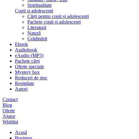
Spiritualitate
Copii si adolescenti
Cărți pentru copii și adolescenți
Pachete copii și adolescenți
Literatură
Natură
Grădinărit
Ebook
Audiobook
eAudio (MP3)
Pachete cărți
Oferte speciale
Mystery box
Reduceri de stoc
Resigilate
Autori
Contact
Blog
Oferte
Ajutor
Wishlist
Acasă
Business