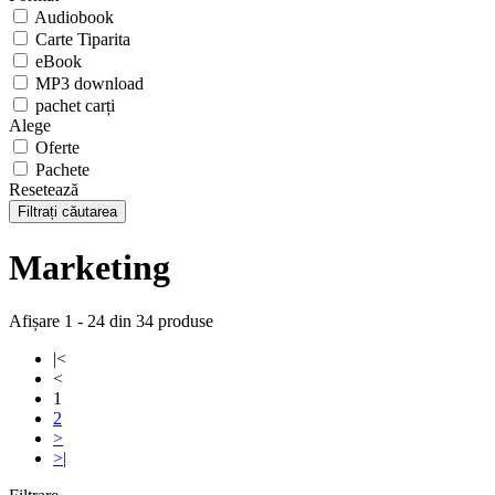
Audiobook
Carte Tiparita
eBook
MP3 download
pachet carți
Alege
Oferte
Pachete
Resetează
Filtrați căutarea
Marketing
Afișare 1 - 24 din 34 produse
|<
<
1
2
>
>|