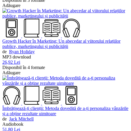
Disponibil în 3 formate
Adăugare
Growth Hacker în Marketing: Un abecedar al viitorului relațiilor
publice, marketingului și publicității
de
Ryan Holiday
MP3 download
26,92 Lei
Disponibil în 4 formate
Adăugare
Îmbrățișează-ți clienții: Metoda dovedită de a-ți personaliza vânzările
și a obține rezultate uimitoare
de
Jack Mitchell
Audiobook
51,80 Lei