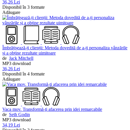
36,26 Lei
Disponibil în 3 formate
Adăugare
Îmbrățișează-ți clienții: Metoda dovedită de a-ți personaliza vânzările
și a obține rezultate uimitoare
de
Jack Mitchell
MP3 download
36,26 Lei
Disponibil în 4 formate
Adăugare
Vaca mov. Transformă-ţi afacerea prin idei remarcabile
de
Seth Godin
MP3 download
34,19 Lei