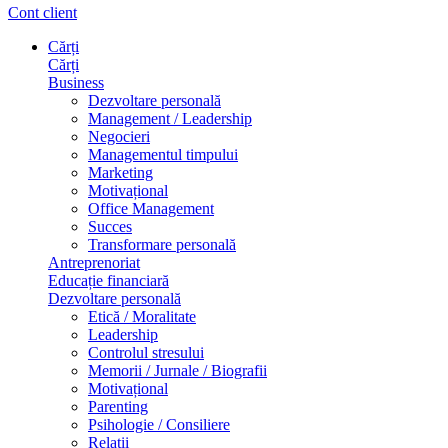
Cont client
Cărți
Cărți
Business
Dezvoltare personală
Management / Leadership
Negocieri
Managementul timpului
Marketing
Motivațional
Office Management
Succes
Transformare personală
Antreprenoriat
Educație financiară
Dezvoltare personală
Etică / Moralitate
Leadership
Controlul stresului
Memorii / Jurnale / Biografii
Motivațional
Parenting
Psihologie / Consiliere
Relații