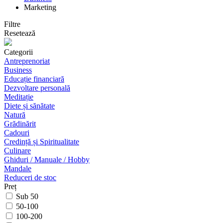
Marketing
Filtre
Resetează
Categorii
Antreprenoriat
Business
Educație financiară
Dezvoltare personală
Meditație
Diete și sănătate
Natură
Grădinărit
Cadouri
Credință și Spiritualitate
Culinare
Ghiduri / Manuale / Hobby
Mandale
Reduceri de stoc
Preț
Sub 50
50-100
100-200