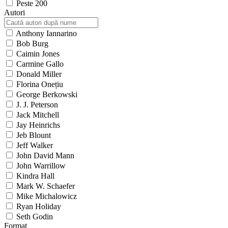
Peste 200
Autori
Anthony Iannarino
Bob Burg
Caimin Jones
Carmine Gallo
Donald Miller
Florina Onețiu
George Berkowski
J. J. Peterson
Jack Mitchell
Jay Heinrichs
Jeb Blount
Jeff Walker
John David Mann
John Warrillow
Kindra Hall
Mark W. Schaefer
Mike Michalowicz
Ryan Holiday
Seth Godin
Format