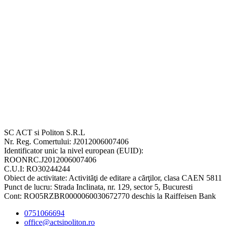
SC ACT si Politon S.R.L
Nr. Reg. Comertului: J2012006007406
Identificator unic la nivel european (EUID):
ROONRC.J2012006007406
C.U.I: RO30244244
Obiect de activitate: Activităţi de editare a cărţilor, clasa CAEN 5811
Punct de lucru: Strada Inclinata, nr. 129, sector 5, Bucuresti
Cont: RO05RZBR0000060030672770 deschis la Raiffeisen Bank
0751066694
office@actsipoliton.ro