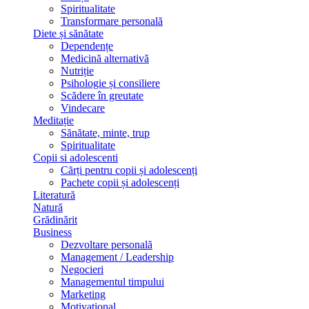
Spiritualitate
Transformare personală
Diete și sănătate
Dependențe
Medicină alternativă
Nutriție
Psihologie și consiliere
Scădere în greutate
Vindecare
Meditație
Sănătate, minte, trup
Spiritualitate
Copii si adolescenti
Cărți pentru copii și adolescenți
Pachete copii și adolescenți
Literatură
Natură
Grădinărit
Business
Dezvoltare personală
Management / Leadership
Negocieri
Managementul timpului
Marketing
Motivațional