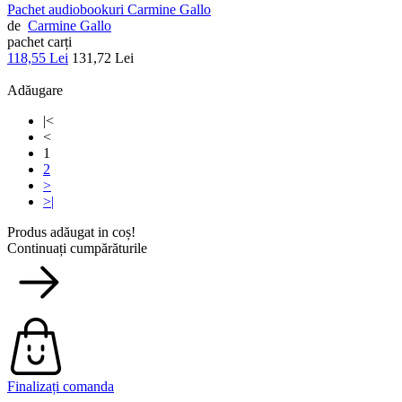
Pachet audiobookuri Carmine Gallo
de
Carmine Gallo
pachet carți
118,55 Lei
131,72 Lei
Adăugare
|<
<
1
2
>
>|
Produs adăugat in coș!
Continuați cumpărăturile
Finalizați comanda