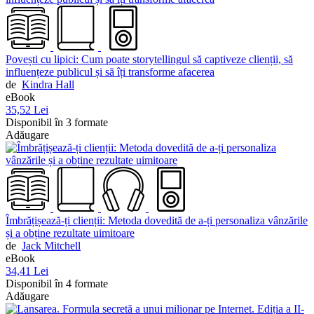
Povești cu lipici: Cum poate storytellingul să captiveze clienții, să
influențeze publicul și să îți transforme afacerea
de
Kindra Hall
eBook
35,52 Lei
Disponibil în 3 formate
Adăugare
Îmbrățișează-ți clienții: Metoda dovedită de a-ți personaliza vânzările
și a obține rezultate uimitoare
de
Jack Mitchell
eBook
34,41 Lei
Disponibil în 4 formate
Adăugare