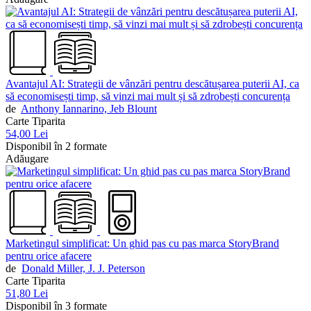
Avantajul AI: Strategii de vânzări pentru descătușarea puterii AI, ca
să economisești timp, să vinzi mai mult și să zdrobești concurența
de
Anthony Iannarino,
Jeb Blount
Carte Tiparita
54,00 Lei
Disponibil în 2 formate
Adăugare
Marketingul simplificat: Un ghid pas cu pas marca StoryBrand
pentru orice afacere
de
Donald Miller,
J. J. Peterson
Carte Tiparita
51,80 Lei
Disponibil în 3 formate