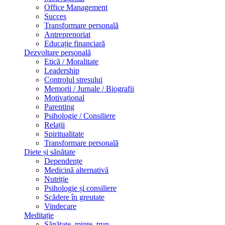
Office Management
Succes
Transformare personală
Antreprenoriat
Educație financiară
Dezvoltare personală
Etică / Moralitate
Leadership
Controlul stresului
Memorii / Jurnale / Biografii
Motivațional
Parenting
Psihologie / Consiliere
Relații
Spiritualitate
Transformare personală
Diete și sănătate
Dependențe
Medicină alternativă
Nutriție
Psihologie și consiliere
Scădere în greutate
Vindecare
Meditație
Sănătate, minte, trup