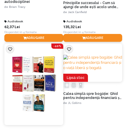
autodisciplinei
Principiile succesului - Cum să
ajungi de unde eşti acolo unde
de
Brian Tracy
vrei să fii
de
Jack Canfield
Audiobook
Audiobook
62,37 Lei
135,32 Lei
Disponibil în 4 formate
Disponibil în 4 formate
ADĂUGARE
ADĂUGARE
-10%
Lipsă stoc
Calea simplă spre bogăție: Ghid
pentru independență financiară și
o viață liberă și bogată
de
JL Collins