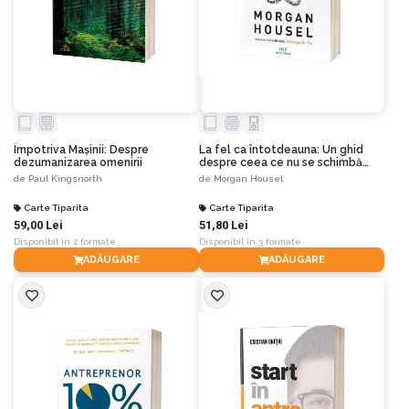
Împotriva Mașinii: Despre
La fel ca întotdeauna: Un ghid
dezumanizarea omenirii
despre ceea ce nu se schimbă
niciodată
de
Paul Kingsnorth
de
Morgan Housel
Carte Tiparita
Carte Tiparita
59,00 Lei
51,80 Lei
Disponibil în 2 formate
Disponibil în 3 formate
ADĂUGARE
ADĂUGARE