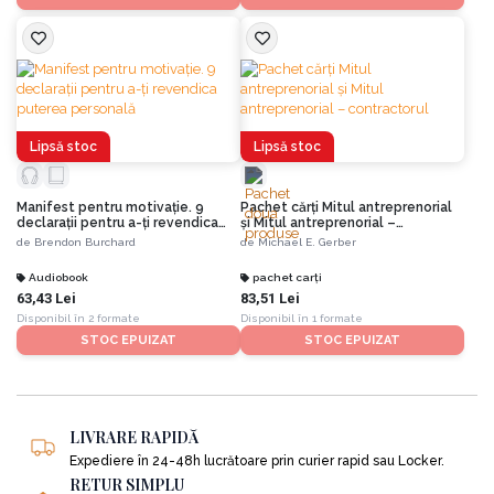
Lipsă stoc
Lipsă stoc
Manifest pentru motivaţie. 9
Pachet cărți Mitul antreprenorial
declaraţii pentru a-ţi revendica
și Mitul antreprenorial –
puterea personală
contractorul
de
Brendon Burchard
de
Michael E. Gerber
Audiobook
pachet carți
63,43 Lei
83,51 Lei
Disponibil în 2 formate
Disponibil în 1 formate
STOC EPUIZAT
STOC EPUIZAT
LIVRARE RAPIDĂ
Expediere în 24-48h lucrătoare prin curier rapid sau Locker.
RETUR SIMPLU