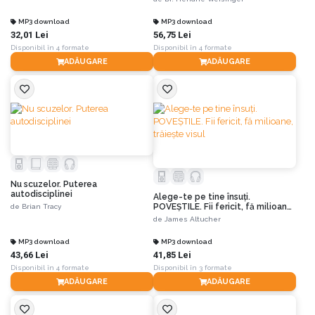
MP3 download
MP3 download
32,01 Lei
56,75 Lei
Disponibil în 4 formate
Disponibil în 4 formate
ADĂUGARE
ADĂUGARE
Nu scuzelor. Puterea
autodisciplinei
Alege-te pe tine însuţi.
POVEȘTILE. Fii fericit, fă milioane,
de
Brian Tracy
trăieşte visul
de
James Altucher
MP3 download
MP3 download
43,66 Lei
41,85 Lei
Disponibil în 4 formate
Disponibil în 3 formate
ADĂUGARE
ADĂUGARE