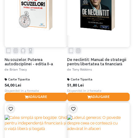
Nu scuzelor. Puterea
De neclintit: Manual de strategii
autodisciplinei - editia II-a
pentru libertatea ta financiară
de
Brian Tracy
de
Tony Robbins
Carte Tiparita
Carte Tiparita
54,00 Lei
51,80 Lei
Disponibil în 4 formate
Disponibil în 2 formate
ADĂUGARE
ADĂUGARE