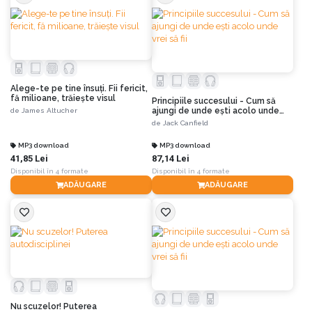
Alege-te pe tine însuţi. Fii fericit,
fă milioane, trăieşte visul
Principiile succesului - Cum să
ajungi de unde eşti acolo unde
de
James Altucher
vrei să fii
de
Jack Canfield
MP3 download
MP3 download
41,85 Lei
87,14 Lei
Disponibil în 4 formate
Disponibil în 4 formate
ADĂUGARE
ADĂUGARE
Nu scuzelor! Puterea