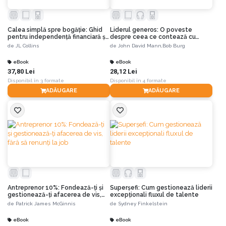
Calea simplă spre bogăție: Ghid
Liderul generos: O poveste
pentru independență financiară și
despre ceea ce contează cu
o viață liberă și bogată
adevărat în afaceri
de
JL Collins
de
John David Mann,
Bob Burg
eBook
eBook
37,80 Lei
28,12 Lei
Disponibil în 3 formate
Disponibil în 4 formate
ADĂUGARE
ADĂUGARE
Antreprenor 10%: Fondează-ți și
Superșefi: Cum gestionează liderii
gestionează-ți afacerea de vis,
excepționali fluxul de talente
fără să renunți la job
de
Patrick James McGinnis
de
Sydney Finkelstein
eBook
eBook