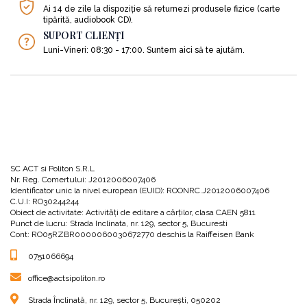
Ai 14 de zile la dispoziție să returnezi produsele fizice (carte
tipărită, audiobook CD).
SUPORT CLIENȚI
Luni-Vineri: 08:30 - 17:00. Suntem aici să te ajutăm.
SC ACT si Politon S.R.L
Nr. Reg. Comertului: J2012006007406
Identificator unic la nivel european (EUID): ROONRC.J2012006007406
C.U.I: RO30244244
Obiect de activitate: Activităţi de editare a cărţilor, clasa CAEN 5811
Punct de lucru: Strada Inclinata, nr. 129, sector 5, Bucuresti
Cont: RO05RZBR0000060030672770 deschis la Raiffeisen Bank
0751066694
office@actsipoliton.ro
Strada Înclinată, nr. 129, sector 5, București, 050202