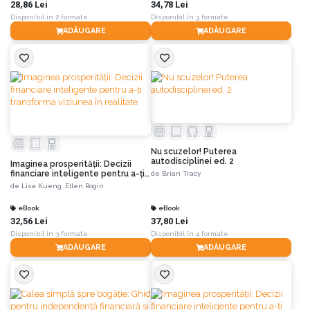
28,86 Lei
34,78 Lei
Disponibil în 2 formate
Disponibil în 3 formate
ADĂUGARE
ADĂUGARE
Nu scuzelor! Puterea
autodisciplinei ed. 2
Imaginea prosperității: Decizii
financiare inteligente pentru a-ți
de
Brian Tracy
transforma viziunea în realitate
de
Lisa Kueng ,
Ellen Rogin
eBook
eBook
32,56 Lei
37,80 Lei
Disponibil în 3 formate
Disponibil în 4 formate
ADĂUGARE
ADĂUGARE