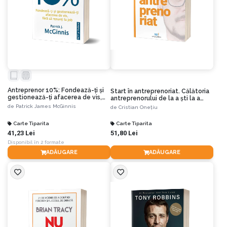
Antreprenor 10%: Fondează-ți și
Start în antreprenoriat. Călătoria
gestionează-ți afacerea de vis,
antreprenorului de la a ști la a
fără să renunți la job
avea înspre a deveni
de
Patrick James McGinnis
de
Cristian Onețiu
Carte Tiparita
Carte Tiparita
41,23 Lei
51,80 Lei
Disponibil în 2 formate
ADĂUGARE
ADĂUGARE