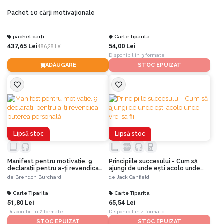
Pachet 10 cărți motivaționale
pachet carți
Carte Tiparita
437,65 Lei
54,00 Lei
486,28 Lei
Disponibil în 3 formate
ADĂUGARE
STOC EPUIZAT
Lipsă stoc
Lipsă stoc
Manifest pentru motivaţie. 9
Principiile succesului - Cum să
declaraţii pentru a-ţi revendica
ajungi de unde eşti acolo unde
puterea personală
vrei sa fii
de
Brendon Burchard
de
Jack Canfield
Carte Tiparita
Carte Tiparita
51,80 Lei
65,54 Lei
Disponibil în 2 formate
Disponibil în 4 formate
STOC EPUIZAT
STOC EPUIZAT