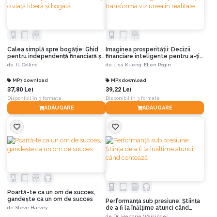
Calea simplă spre bogăție: Ghid
Imaginea prosperității: Decizii
pentru independență financiară și
financiare inteligente pentru a-ți
o viață liberă și bogată
transforma viziunea în realitate
de
JL Collins
de
Lisa Kueng ,
Ellen Rogin
MP3 download
MP3 download
37,80 Lei
39,22 Lei
Disponibil în 3 formate
Disponibil în 3 formate
ADĂUGARE
ADĂUGARE
Poartă-te ca un om de succes,
gandeşte ca un om de succes
Performanță sub presiune: Știința
de a fi la înălțime atunci când
de
Steve Harvey
contează
de
Dr. Hendrie Weisinger