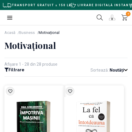
TRANSPORT GRATUIT ≥ 150 LEI
LIVRARE DIGITALĂ INSTANT
0
Acasă
Business
Motivațional
Motivațional
Afișare 1 - 28 din 28 produse
Filtrare
Sortează:
Noutăți