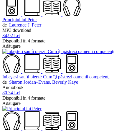
Principiul lui Peter
de
Laurence J. Peter
MP3 download
34,92 Lei
Disponibil în 4 formate
Adăugare
Iubeşte-i sau îi pierzi: Cum îţi păstrezi oamenii competenţi
de
Sharon Jordan–Evans,
Beverly Kaye
Audiobook
80,34 Lei
Disponibil în 4 formate
Adăugare