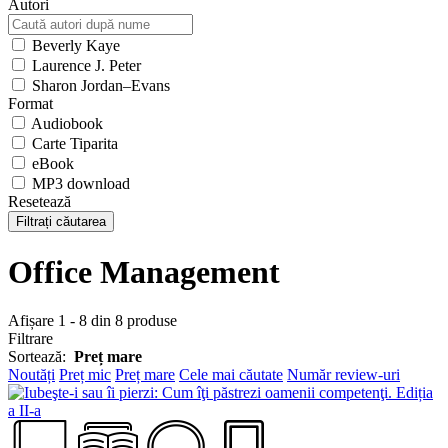
Autori
Beverly Kaye
Laurence J. Peter
Sharon Jordan–Evans
Format
Audiobook
Carte Tiparita
eBook
MP3 download
Resetează
Filtrați căutarea
Office Management
Afișare 1 - 8 din 8 produse
Filtrare
Sortează:
Preț mare
Noutăți
Preț mic
Preț mare
Cele mai căutate
Număr review-uri