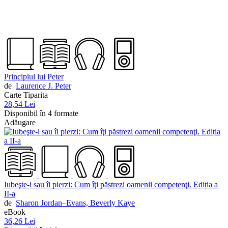
Principiul lui Peter
de
Laurence J. Peter
Carte Tiparita
28,54 Lei
Disponibil în 4 formate
Adăugare
Iubeşte-i sau îi pierzi: Cum îţi păstrezi oamenii competenţi. Ediția a
II-a
de
Sharon Jordan–Evans,
Beverly Kaye
eBook
36,26 Lei