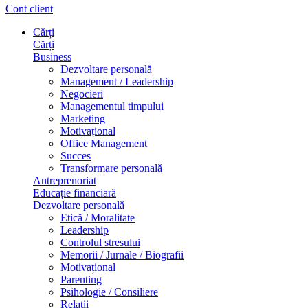
Cont client
Cărți
Cărți
Business
Dezvoltare personală
Management / Leadership
Negocieri
Managementul timpului
Marketing
Motivațional
Office Management
Succes
Transformare personală
Antreprenoriat
Educație financiară
Dezvoltare personală
Etică / Moralitate
Leadership
Controlul stresului
Memorii / Jurnale / Biografii
Motivațional
Parenting
Psihologie / Consiliere
Relații