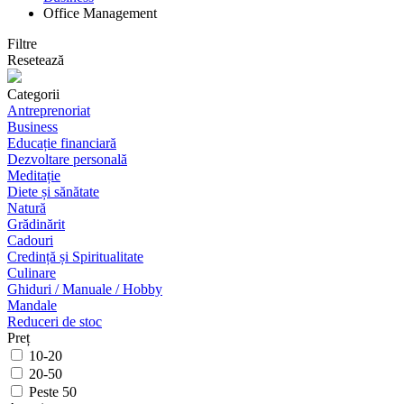
Office Management
Filtre
Resetează
Categorii
Antreprenoriat
Business
Educație financiară
Dezvoltare personală
Meditație
Diete și sănătate
Natură
Grădinărit
Cadouri
Credință și Spiritualitate
Culinare
Ghiduri / Manuale / Hobby
Mandale
Reduceri de stoc
Preț
10-20
20-50
Peste 50