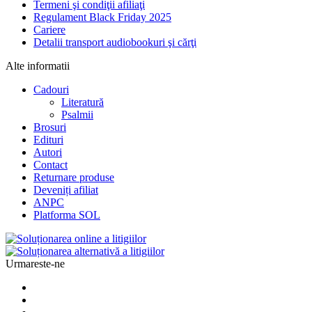
Termeni şi condiţii afiliaţi
Regulament Black Friday 2025
Cariere
Detalii transport audiobookuri şi cărţi
Alte informatii
Cadouri
Literatură
Psalmii
Brosuri
Edituri
Autori
Contact
Returnare produse
Deveniți afiliat
ANPC
Platforma SOL
Urmareste-ne