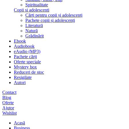
Spiritualitate
Copii si adolescenti
Cărți pentru copii și adolescenți
Pachete copii și adolescenți
Literatură
Natură
Grădinărit
Ebook
Audiobook
eAudio (MP3)
Pachete cărți
Oferte speciale
Mystery box
Reduceri de stoc
Resigilate
Autori
Contact
Blog
Oferte
Ajutor
Wishlist
Acasă
Business