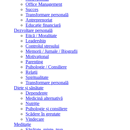
Office Management
Succes
Transformare personală
Antreprenoriat
Educație financiară
Dezvoltare personală
Etică / Moralitate
Leadership
Controlul stresului
Memorii / Jurnale / Biografii
Motivațional
Parenting
Psihologie / Consiliere
Relații
Spiritualitate
Transformare personală
Diete și sănătate
Dependențe
Medicină alternativă
Nutriție
Psihologie și consiliere
Scădere în greutate
Vindecare
Meditație
Sănătate, minte, trup