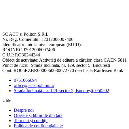
SC ACT si Politon S.R.L
Nr. Reg. Comertului: J2012006007406
Identificator unic la nivel european (EUID):
ROONRC.J2012006007406
C.U.I: RO30244244
Obiect de activitate: Activităţi de editare a cărţilor, clasa CAEN 5811
Punct de lucru: Strada Inclinata, nr. 129, sector 5, Bucuresti
Cont: RO05RZBR0000060030672770 deschis la Raiffeisen Bank
0751066694
office@actsipoliton.ro
Strada Înclinată, nr. 129, sector 5, București, 050202
Utile
Despre noi
Orașele și librăriile din țară
Termeni şi condiţii
Politica de confidenţialitate