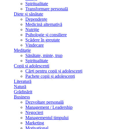
Spiritualitate
Transformare personală
Diete și sănătate
Dependențe
Medicină alternativă
Nutriție
Psihologie și consiliere
Scădere în greutate
Vindecare
Meditație
Sănătate, minte, trup
Spiritualitate
Copii si adolescenti
Cărți pentru copii și adolescenți
Pachete copii și adolescenți
Literatură
Natură
Grădinărit
Business
Dezvoltare personală
Management / Leadership
Negocieri
Managementul timpului
Marketing
Motivațional