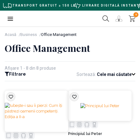
TRANSPORT GRATUIT ≥ 150 LEI
LIVRARE DIGITALĂ INSTANT
0
Acasă
Business
Office Management
Office Management
Afișare 1 - 8 din 8 produse
Filtrare
Sortează:
Cele mai căutate
Principiul lui Peter