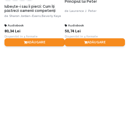
Principiul lui Peter
Iubeşte-i sau îi pierzi: Cum îţi
păstrezi oamenii competenţi
de
Laurence J. Peter
de
Sharon Jordan–Evans,
Beverly Kaye
Audiobook
Audiobook
80,34 Lei
50,74 Lei
Disponibil în 4 formate
Disponibil în 4 formate
ADĂUGARE
ADĂUGARE