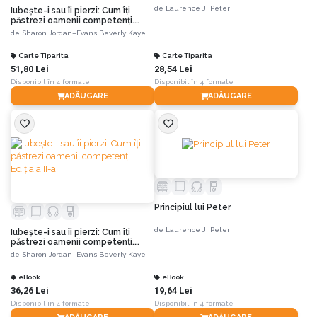
de
Laurence J. Peter
Iubeşte-i sau îi pierzi: Cum îţi
păstrezi oamenii competenţi.
Ediția a II-a
de
Sharon Jordan–Evans,
Beverly Kaye
Carte Tiparita
Carte Tiparita
51,80 Lei
28,54 Lei
Disponibil în 4 formate
Disponibil în 4 formate
ADĂUGARE
ADĂUGARE
Principiul lui Peter
de
Laurence J. Peter
Iubeşte-i sau îi pierzi: Cum îţi
păstrezi oamenii competenţi.
Ediția a II-a
de
Sharon Jordan–Evans,
Beverly Kaye
eBook
eBook
36,26 Lei
19,64 Lei
Disponibil în 4 formate
Disponibil în 4 formate