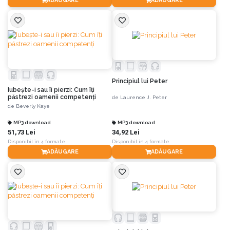
ADĂUGARE
ADĂUGARE
Principiul lui Peter
Iubeşte-i sau îi pierzi: Cum îți
păstrezi oamenii competenți
de
Laurence J. Peter
de
Beverly Kaye
MP3 download
MP3 download
51,73 Lei
34,92 Lei
Disponibil în 4 formate
Disponibil în 4 formate
ADĂUGARE
ADĂUGARE