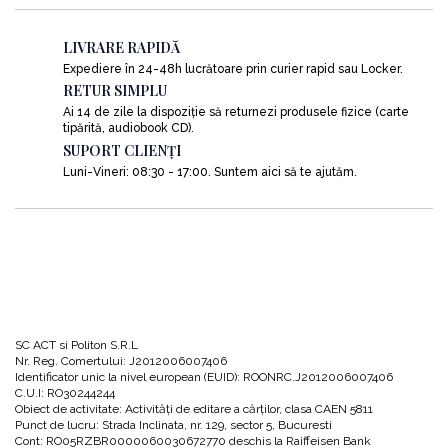
LIVRARE RAPIDĂ
Expediere în 24-48h lucrătoare prin curier rapid sau Locker.
RETUR SIMPLU
Ai 14 de zile la dispoziție să returnezi produsele fizice (carte
tipărită, audiobook CD).
SUPORT CLIENȚI
Luni-Vineri: 08:30 - 17:00. Suntem aici să te ajutăm.
SC ACT si Politon S.R.L
Nr. Reg. Comertului: J2012006007406
Identificator unic la nivel european (EUID): ROONRC.J2012006007406
C.U.I: RO30244244
Obiect de activitate: Activităţi de editare a cărţilor, clasa CAEN 5811
Punct de lucru: Strada Inclinata, nr. 129, sector 5, Bucuresti
Cont: RO05RZBR0000060030672770 deschis la Raiffeisen Bank