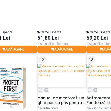
 Tiparita
Carte Tiparita
Carte Tiparita
1 Lei
51,80 Lei
59,20 Lei
Disponibil în 3 formate
Disponibil în 3 fo
ADĂUGARE
ADĂUGARE
ADĂ
Manual de mentorat: un
Antreprenor
ghid pas cu pas pentru a
Fondează-ți 
fi un mentor mai bun
gestionează
de
Julie Starr
de
Patrick Jam