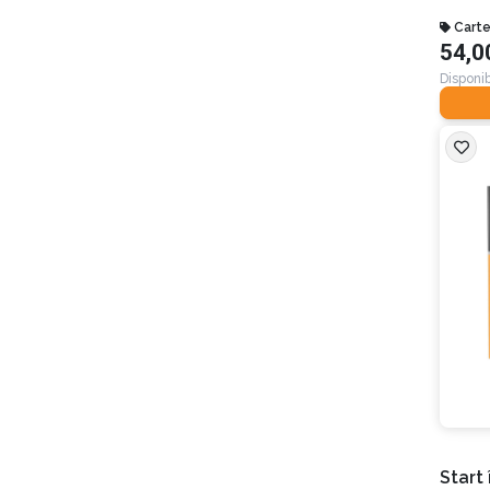
John Izzo
John Lanchester
Carte
John Rothchild
54,0
John Sviokla
Disponib
John Warrillow
Jon Gordon
Julie Starr
Kabir Sehgal
Kindra Hall
Laurence Haughton
Laurence J. Peter
Lisa Kueng
Mark C. Winters
Mark W. Schaefer
Marshall Goldsmith
Michael E. Gerber
Michele Zanini
Mike Michalowicz
Mike Paton
Mitch Cohen
Morgan Housel
Natalie MacNeil
Nicole Lapin
Nils Parker
Start 
Nir Eyal