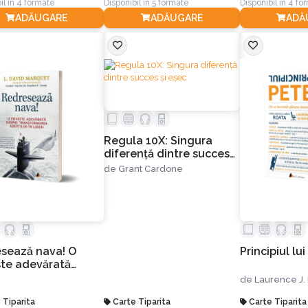
il în 4 formate
Disponibil în 5 formate
Disponibil în 4 fo
ADĂUGARE
ADĂUGARE
ADĂ
Regula 10X: Singura
diferență dintre succes
și eșec
de
Grant Cardone
sează nava! O
Principiul lui
te adevărată
e transformarea
de
Laurence J. 
lor în lideri
 Tiparita
Carte Tiparita
Carte Tiparita