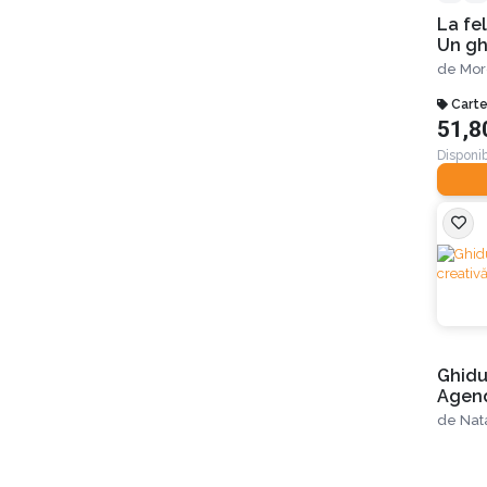
Tom Bouwer
La fe
Tom Smith
Un gh
Tony Robbins
nu se
William Green
de
Mor
Carte
51,8
Disponib
Ghidu
Agend
femei
de
Nat