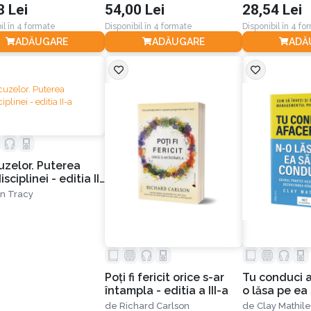
8 Lei
54,00 Lei
28,54 Lei
il în 4 formate
Disponibil în 4 formate
Disponibil în 4 fo
ADĂUGARE
ADĂUGARE
ADĂ
uzelor. Puterea
sciplinei - editia II-
an Tracy
Poţi fi fericit orice s-ar
Tu conduci a
întampla - editia a III-a
o lăsa pe ea 
conducă edit
de
Richard Carlson
de
Clay Mathile