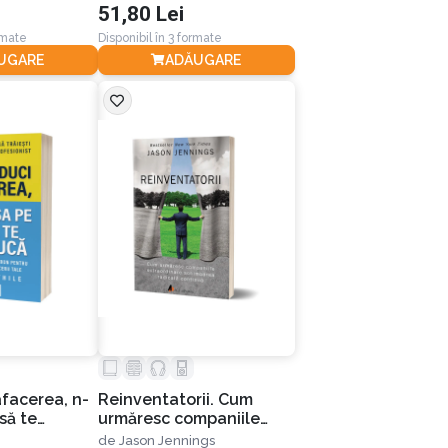
51,80 Lei
rmate
Disponibil în 3 formate
UGARE
ADĂUGARE
facerea, n-
Reinventatorii. Cum
să te
urmăresc companiile
ia a II-a
extraordinare
de
Jason Jennings