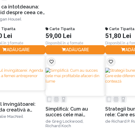
l ca întotdeauna:
id despre ceea ce
 schimbă niciodată
gan Housel
 Tiparita
Carte Tiparita
Carte Tiparita
0 Lei
59,00 Lei
51,80 Lei
il în 3 formate
Disponibil în 4 formate
Disponibil în 4 fo
ADĂUGARE
ADĂUGARE
ADĂ
l învingătoarei:
Simplifică: Cum au
Strategii bun
a creativă a
succes cele mai
rele: Care e
i antreprenor
alie MacNeil
profitabile afaceri din
și de ce con
de
Greg Lockwood,
de
Richard P. 
lume
Richard Koch