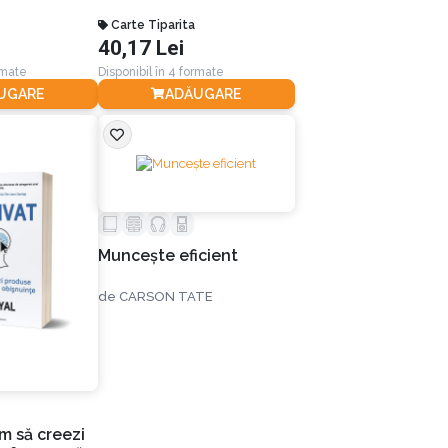
schimbarea radicală
continuă
Carte Tiparita
40,17 Lei
rmate
Disponibil în 4 formate
UGARE
ADĂUGARE
Munceşte eficient
de
CARSON TATE
m să creezi