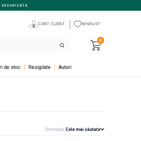
 SECURIZATĂ
CONT CLIENT
WISHLIST
0
i de stoc
Resigilate
Autori
Sortează:
Cele mai căutate