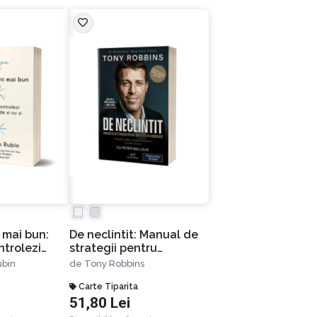
 mai bun:
De neclintit: Manual de
ntrolezi
strategii pentru
e zi cu zi
libertatea ta financiară
ubin
de
Tony Robbins
Carte Tiparita
51,80 Lei