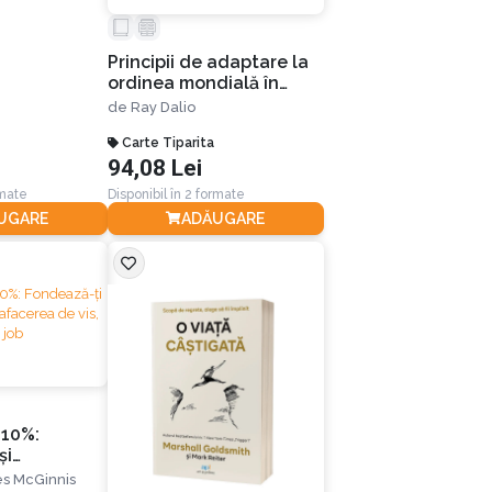
Principii de adaptare la
ordinea mondială în
schimbare: De ce
de
Ray Dalio
națiunile triumfă și se
prăbușesc
Carte Tiparita
94,08 Lei
rmate
Disponibil în 2 formate
UGARE
ADĂUGARE
 10%:
și
-ți afacerea
es McGinnis