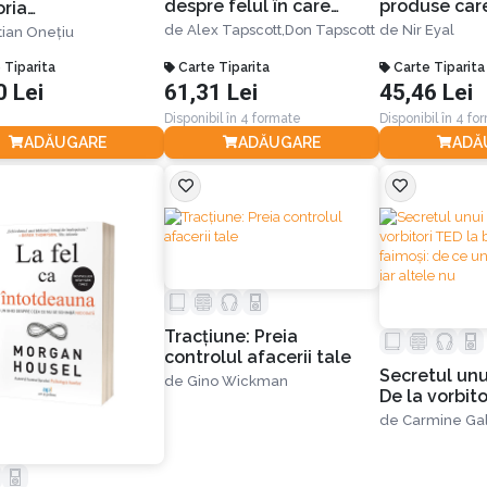
despre felul în care
produse car
oria
tehnologia aflată la
obișnuințe
prenorului de la a
de
Alex Tapscott,
Don Tapscott
de
Nir Eyal
tian Onețiu
baza bitcoinului
 a avea înspre a
transformă banii,
i
 Tiparita
Carte Tiparita
Carte Tiparita
afacerile şi lumea. Ediția
0 Lei
61,31 Lei
45,46 Lei
a II-a
Disponibil în 4 formate
Disponibil în 4 fo
ADĂUGARE
ADĂUGARE
ADĂ
Tracțiune: Preia
controlul afacerii tale
Secretul unui
de
Gino Wickman
De la vorbito
businessmeni
de
Carmine Gal
ce unele idei
altele nu