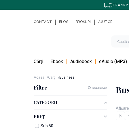
TRANSPO
CONTACT
BLOG
BROȘURI
AJUTOR
Cărți
Ebook
Audiobook
eAudio (MP3)
Acasă
Cărți
Business
Filtre
Bu
RESETEAZĂ
CATEGORII
Afișare
|<
PREȚ
Sub 50