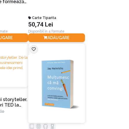
e formează
Carte Tiparita
50,74 Lei
rmate
Disponibil în 4 formate
UGARE
ADĂUGARE
 storyteller.
ri TED la
 faimoși: de
lo
 prind, iar