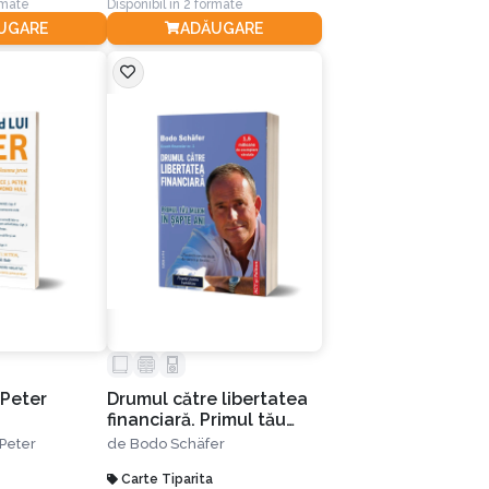
rmate
Disponibil în 2 formate
UGARE
ADĂUGARE
 Peter
Drumul către libertatea
financiară. Primul tău
milion în şapte ani. Ediția
Peter
de
Bodo Schäfer
a II-a
Carte Tiparita