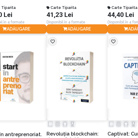
 Tiparita
Carte Tiparita
Carte Tiparita
0 Lei
41,23 Lei
44,40 Lei
il în 4 formate
Disponibil în 4 formate
Disponibil în 4 fo
ADĂUGARE
ADĂUGARE
ADĂ
Revoluţia blockchain:
Captivat: Cu
în antreprenoriat.