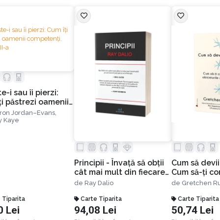
e-i sau îi pierzi:
ţi păstrezi oamenii
enţi. Ediția a II-a
ron Jordan–Evans,
y Kaye
Principii - Învață să obții
Cum să devii
cât mai mult din fiecare
Cum să-ți co
efort pe care îl depui!
obiceiurile d
de
Ray Dalio
de
Gretchen R
 Tiparita
Carte Tiparita
Carte Tiparita
0 Lei
94,08 Lei
50,74 Lei