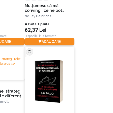
Mulțumesc că mă
convingi: ce ne pot
învăța Aristotel, Lincoln
de
Jay Heinrichs
și Homer Simpson despre
arta persuasiunii
Carte Tiparita
62,37 Lei
rmate
Disponibil în 4 formate
UGARE
ADĂUGARE
e, strategii
ste diferența
tează
Rumelt