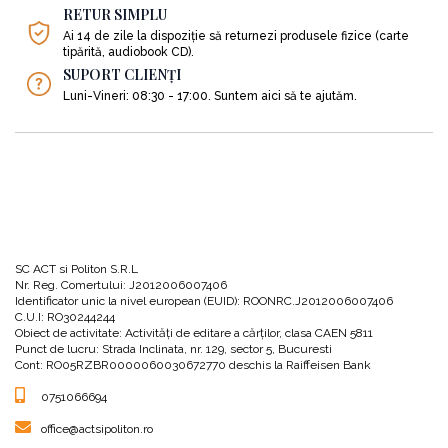
RETUR SIMPLU
Ai 14 de zile la dispoziție să returnezi produsele fizice (carte
tipărită, audiobook CD).
SUPORT CLIENȚI
Luni-Vineri: 08:30 - 17:00. Suntem aici să te ajutăm.
SC ACT si Politon S.R.L
Nr. Reg. Comertului: J2012006007406
Identificator unic la nivel european (EUID): ROONRC.J2012006007406
C.U.I: RO30244244
Obiect de activitate: Activităţi de editare a cărţilor, clasa CAEN 5811
Punct de lucru: Strada Inclinata, nr. 129, sector 5, Bucuresti
Cont: RO05RZBR0000060030672770 deschis la Raiffeisen Bank
0751066694
office@actsipoliton.ro