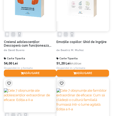
Creierul adolescenților:
Emoțiile copiilor: Ghid de îngrijire
Descoperă cum funcționează,
pentru a-i înțelege și a-i sprijini
de
David Bueno
de
Beatriz M. Muñoz
Carte Tiparita
Carte Tiparita
54,00 Lei
51,20 Lei
64,00 Lei
Disponibil în 3 formate
Disponibil în 3 formate
ADĂUGARE
ADĂUGARE