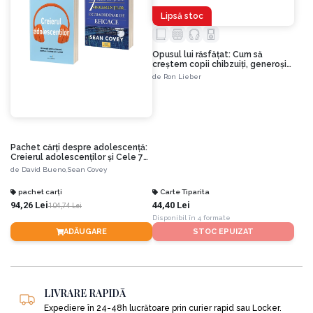
Lipsă stoc
Opusul lui răsfățat: Cum să
creștem copii chibzuiți, generoși
și inteligenți când vine vorba de
de
Ron Lieber
bani
Pachet cărți despre adolescență:
Creierul adolescenților și Cele 7
obișnuințe ale
de
David Bueno,
Sean Covey
adolescenților extraordinar de
eficace
pachet carți
Carte Tiparita
94,26 Lei
44,40 Lei
104,74 Lei
Disponibil în 4 formate
ADĂUGARE
STOC EPUIZAT
LIVRARE RAPIDĂ
Expediere în 24-48h lucrătoare prin curier rapid sau Locker.