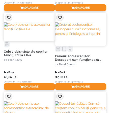
Disponibil în 3 formate
Disponibil în 2 formate
ADĂUGARE
ADĂUGARE
Cele 7 obişnuinţe ale copiilor
fericiţi. Ediția a II-a
Creierul adolescenților:
Descoperă cum funcționează,
de
Sean Covey
pentru a-i înțelege și a-i sprijini
de
David Bueno
eBook
eBook
43,66 Lei
37,80 Lei
Disponibil în 1 formate
Disponibil în 3 formate
ADĂUGARE
ADĂUGARE