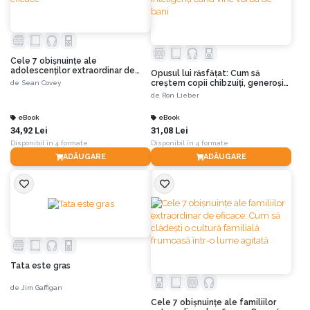
Cele 7 obişnuinţe ale
adolescenţilor extraordinar de
Opusul lui răsfățat: Cum să
eficace
creștem copii chibzuiți, generoși
de
Sean Covey
și inteligenți când vine vorba de
de
Ron Lieber
bani
eBook
eBook
34,92 Lei
31,08 Lei
Disponibil în 4 formate
Disponibil în 4 formate
ADĂUGARE
ADĂUGARE
Tata este gras
de
Jim Gaffigan
Cele 7 obișnuințe ale familiilor