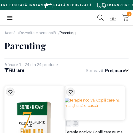
E DIGITALĂ INSTANTĂ
PLATĂ SECURIZATĂ
TRANSPORT GRAT
0
Acasă
Dezvoltare personală
Parenting
Parenting
Afișare 1 - 24 din 24 produse
Filtrare
Sortează:
Preț mare
Terapie nocivă: Copiii care nu mai