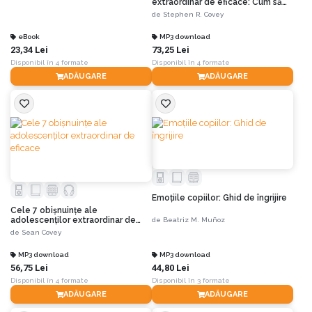
extraordinar de eficace: Cum să
clădești o cultură familială
de
Stephen R. Covey
frumoasă într-o lume agitată
eBook
MP3 download
23,34 Lei
73,25 Lei
Disponibil în 4 formate
Disponibil în 4 formate
ADĂUGARE
ADĂUGARE
Emoțiile copiilor: Ghid de îngrijire
Cele 7 obişnuinţe ale
adolescenţilor extraordinar de
de
Beatriz M. Muñoz
eficace
de
Sean Covey
MP3 download
MP3 download
56,75 Lei
44,80 Lei
Disponibil în 4 formate
Disponibil în 3 formate
ADĂUGARE
ADĂUGARE