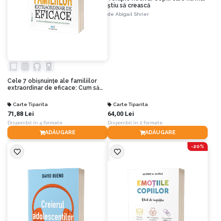
știu să crească
de
Abigail Shrier
Cele 7 obișnuințe ale familiilor
extraordinar de eficace: Cum să
clădești o cultură familială
frumoasă într-o lume agitată.
Carte Tiparita
Carte Tiparita
Ediția a II-a
71,88 Lei
64,00 Lei
Disponibil în 4 formate
Disponibil în 2 formate
ADĂUGARE
ADĂUGARE
-20%