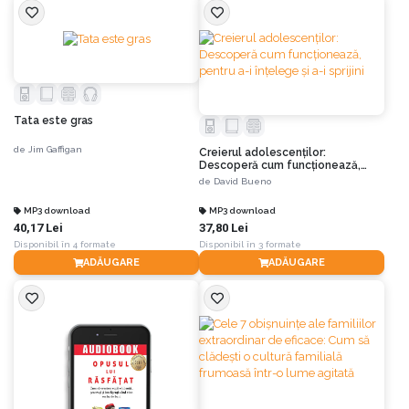
Tata este gras
de
Jim Gaffigan
Creierul adolescenților:
Descoperă cum funcționează,
pentru a-i înțelege și a-i sprijini
de
David Bueno
MP3 download
MP3 download
40,17 Lei
37,80 Lei
Disponibil în 4 formate
Disponibil în 3 formate
ADĂUGARE
ADĂUGARE