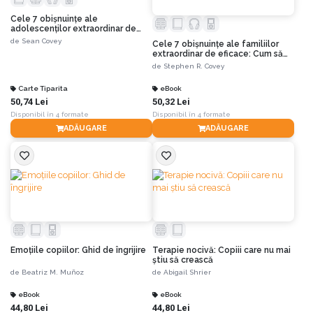
Cele 7 obişnuinţe ale
adolescenţilor extraordinar de
eficace. Ediția a II-a
de
Sean Covey
Cele 7 obișnuințe ale familiilor
extraordinar de eficace: Cum să
clădești o cultură familială
de
Stephen R. Covey
frumoasă într-o lume agitată.
Ediția a II-a
Carte Tiparita
eBook
50,74 Lei
50,32 Lei
Disponibil în 4 formate
Disponibil în 4 formate
ADĂUGARE
ADĂUGARE
Emoțiile copiilor: Ghid de îngrijire
Terapie nocivă: Copiii care nu mai
știu să crească
de
Beatriz M. Muñoz
de
Abigail Shrier
eBook
eBook
44,80 Lei
44,80 Lei