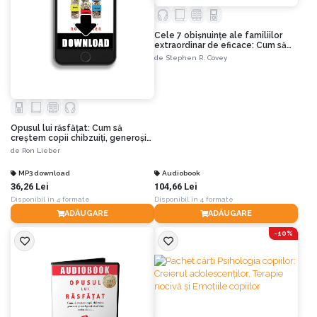
Cele 7 obișnuințe ale familiilor
extraordinar de eficace: Cum să
clădești o cultură familială
de
Stephen R. Covey
frumoasă într-o lume agitată
Opusul lui răsfățat: Cum să
creștem copii chibzuiți, generoși
și inteligenți când vine vorba de
de
Ron Lieber
bani
MP3 download
Audiobook
36,26 Lei
104,66 Lei
Disponibil în 4 formate
Disponibil în 4 formate
ADĂUGARE
ADĂUGARE
-10%