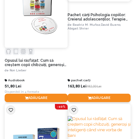
Pachet cărți Psihologia copiilor:
Creierul adolescenților, Terapie
nocivă și Emoțiile copiilor
de
Beatriz M. Muñoz,
David Bueno,
Abigail Shrier
Opusul lui răsfățat: Cum să
creștem copii chibzuiți, generoși
și inteligenți când vine vorba de
de
Ron Lieber
bani
Audiobook
pachet carți
51,80 Lei
163,80 Lei
182,00 Lei
Disponibil în 4 formate
ADĂUGARE
ADĂUGARE
-10%