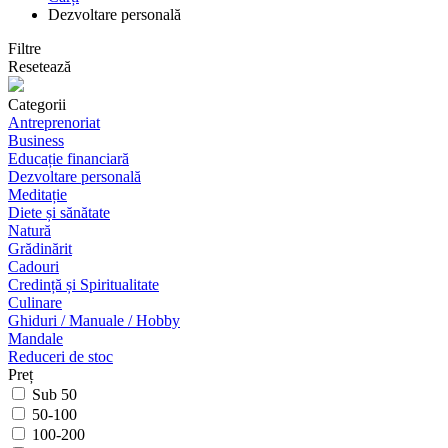
Dezvoltare personală
Filtre
Resetează
Categorii
Antreprenoriat
Business
Educație financiară
Dezvoltare personală
Meditație
Diete și sănătate
Natură
Grădinărit
Cadouri
Credință și Spiritualitate
Culinare
Ghiduri / Manuale / Hobby
Mandale
Reduceri de stoc
Preț
Sub 50
50-100
100-200