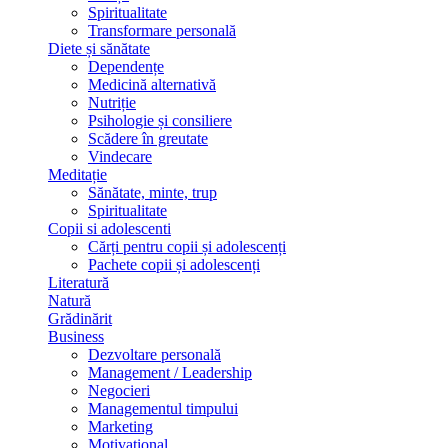
Spiritualitate
Transformare personală
Diete și sănătate
Dependențe
Medicină alternativă
Nutriție
Psihologie și consiliere
Scădere în greutate
Vindecare
Meditație
Sănătate, minte, trup
Spiritualitate
Copii si adolescenti
Cărți pentru copii și adolescenți
Pachete copii și adolescenți
Literatură
Natură
Grădinărit
Business
Dezvoltare personală
Management / Leadership
Negocieri
Managementul timpului
Marketing
Motivațional