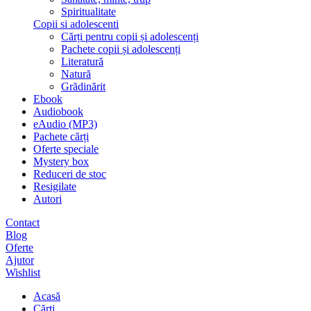
Spiritualitate
Copii si adolescenti
Cărți pentru copii și adolescenți
Pachete copii și adolescenți
Literatură
Natură
Grădinărit
Ebook
Audiobook
eAudio (MP3)
Pachete cărți
Oferte speciale
Mystery box
Reduceri de stoc
Resigilate
Autori
Contact
Blog
Oferte
Ajutor
Wishlist
Acasă
Cărți