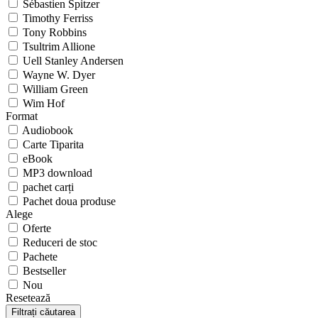
Sébastien Spitzer
Timothy Ferriss
Tony Robbins
Tsultrim Allione
Uell Stanley Andersen
Wayne W. Dyer
William Green
Wim Hof
Format
Audiobook
Carte Tiparita
eBook
MP3 download
pachet carți
Pachet doua produse
Alege
Oferte
Reduceri de stoc
Pachete
Bestseller
Nou
Resetează
Filtrați căutarea