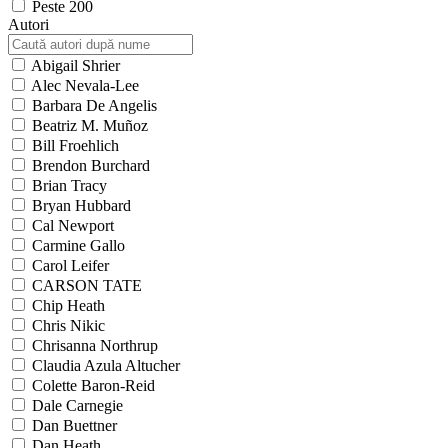
Peste 200
Autori
Abigail Shrier
Alec Nevala-Lee
Barbara De Angelis
Beatriz M. Muñoz
Bill Froehlich
Brendon Burchard
Brian Tracy
Bryan Hubbard
Cal Newport
Carmine Gallo
Carol Leifer
CARSON TATE
Chip Heath
Chris Nikic
Chrisanna Northrup
Claudia Azula Altucher
Colette Baron-Reid
Dale Carnegie
Dan Buettner
Dan Heath