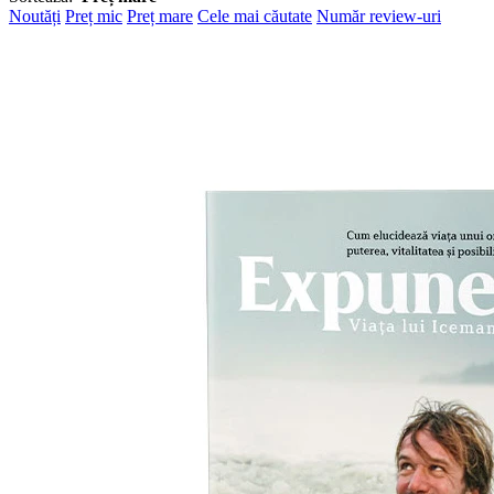
Noutăți
Preț mic
Preț mare
Cele mai căutate
Număr review-uri