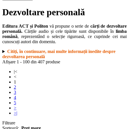
Dezvoltare personală
Editura ACT și Politon
vă propune o serie de
cărți de dezvoltare
personală.
Cărțile audio și cele tipărite sunt disponibile în
limba
română
, reprezentând o selecție riguroasă, ce cuprinde cei mai
cunoscuți autori din domeniu.
Citiți, în continuare, mai multe informații inedite despre
dezvoltarea personală
Afișare 1 - 100 din 407 produse
|<
<
1
2
3
4
5
>
>|
Filtrare
Sortează:
Preț mare