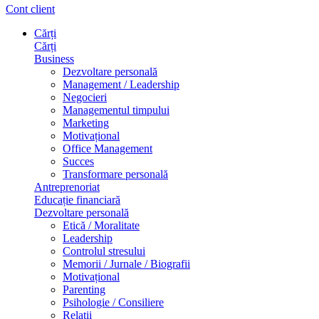
Cont client
Cărți
Cărți
Business
Dezvoltare personală
Management / Leadership
Negocieri
Managementul timpului
Marketing
Motivațional
Office Management
Succes
Transformare personală
Antreprenoriat
Educație financiară
Dezvoltare personală
Etică / Moralitate
Leadership
Controlul stresului
Memorii / Jurnale / Biografii
Motivațional
Parenting
Psihologie / Consiliere
Relații