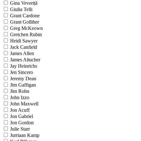
Gina Veveriță
Giulia Telli
Grant Cardone
Grant Golliher
Greg McKeown
Gretchen Rubin
Heidi Sawyer
Jack Canfield
James Allen
James Altucher
Jay Heinrichs
Jen Sincero
Jeremy Dean
Jim Gaffigan
Jim Rohn
John Izzo
John Maxwell
Jon Acuff
Jon Gabriel
Jon Gordon
Julie Starr
Jurriaan Kamp