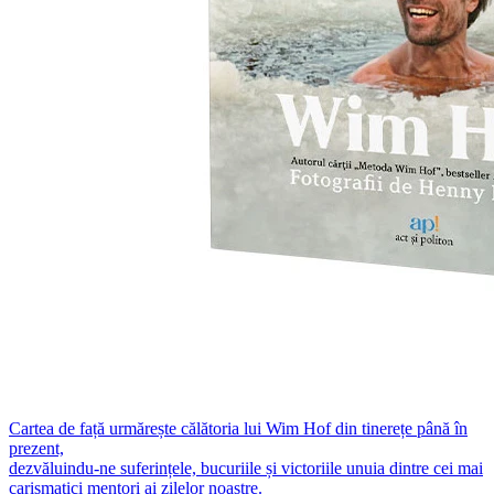
Cartea de față urmărește călătoria lui Wim Hof din tinerețe până în
prezent,
dezvăluindu-ne suferințele, bucuriile și victoriile unuia dintre cei mai
carismatici mentori ai zilelor noastre.