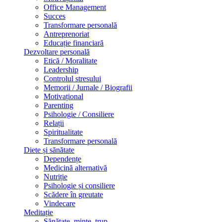
Office Management
Succes
Transformare personală
Antreprenoriat
Educație financiară
Dezvoltare personală
Etică / Moralitate
Leadership
Controlul stresului
Memorii / Jurnale / Biografii
Motivațional
Parenting
Psihologie / Consiliere
Relații
Spiritualitate
Transformare personală
Diete și sănătate
Dependențe
Medicină alternativă
Nutriție
Psihologie și consiliere
Scădere în greutate
Vindecare
Meditație
Sănătate, minte, trup