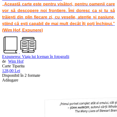
„Această carte este pentru visători, pentru oamenii care
vor să descopere noi frontiere.
Îmi doresc ca și tu să
trăiești din plin fiecare zi, cu veselie, atenție și pasiune,
știind că ești capabil de mai mult decât îți poți închipui.”
(Wim Hof, Expunere)
Expunerea: Viața lui Iceman în fotografii
de
Wim Hof
Carte Tiparita
128,00 Lei
Disponibil în 2 formate
Adăugare