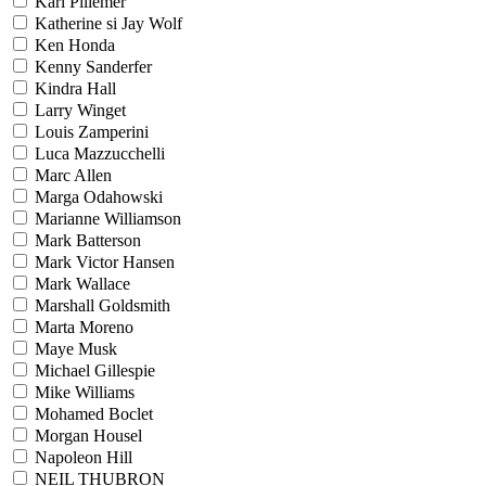
Karl Pillemer
Katherine si Jay Wolf
Ken Honda
Kenny Sanderfer
Kindra Hall
Larry Winget
Louis Zamperini
Luca Mazzucchelli
Marc Allen
Marga Odahowski
Marianne Williamson
Mark Batterson
Mark Victor Hansen
Mark Wallace
Marshall Goldsmith
Marta Moreno
Maye Musk
Michael Gillespie
Mike Williams
Mohamed Boclet
Morgan Housel
Napoleon Hill
NEIL THUBRON