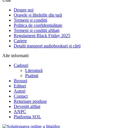
Utile
Despre noi
Orașele și librăriile din țară
Termeni şi condiţii
Politica de confidenţialitate
Termeni şi condiţii afiliaţi
Regulament Black Friday 2025
Cariere
Detalii transport audiobookuri şi cărţi
Alte informatii
Cadouri
Literatură
Psalmii
Brosuri
Edituri
Autori
Contact
Returnare produse
Deveniți afiliat
ANPC
Platforma SOL