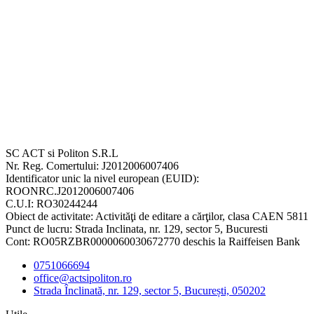
SC ACT si Politon S.R.L
Nr. Reg. Comertului: J2012006007406
Identificator unic la nivel european (EUID):
ROONRC.J2012006007406
C.U.I: RO30244244
Obiect de activitate: Activităţi de editare a cărţilor, clasa CAEN 5811
Punct de lucru: Strada Inclinata, nr. 129, sector 5, Bucuresti
Cont: RO05RZBR0000060030672770 deschis la Raiffeisen Bank
0751066694
office@actsipoliton.ro
Strada Înclinată, nr. 129, sector 5, București, 050202