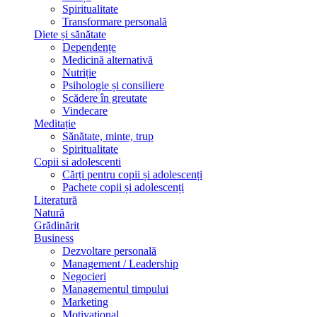
Spiritualitate
Transformare personală
Diete și sănătate
Dependențe
Medicină alternativă
Nutriție
Psihologie și consiliere
Scădere în greutate
Vindecare
Meditație
Sănătate, minte, trup
Spiritualitate
Copii si adolescenti
Cărți pentru copii și adolescenți
Pachete copii și adolescenți
Literatură
Natură
Grădinărit
Business
Dezvoltare personală
Management / Leadership
Negocieri
Managementul timpului
Marketing
Motivațional