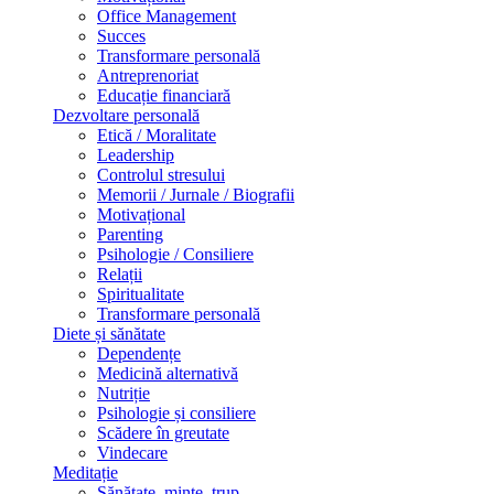
Office Management
Succes
Transformare personală
Antreprenoriat
Educație financiară
Dezvoltare personală
Etică / Moralitate
Leadership
Controlul stresului
Memorii / Jurnale / Biografii
Motivațional
Parenting
Psihologie / Consiliere
Relații
Spiritualitate
Transformare personală
Diete și sănătate
Dependențe
Medicină alternativă
Nutriție
Psihologie și consiliere
Scădere în greutate
Vindecare
Meditație
Sănătate, minte, trup