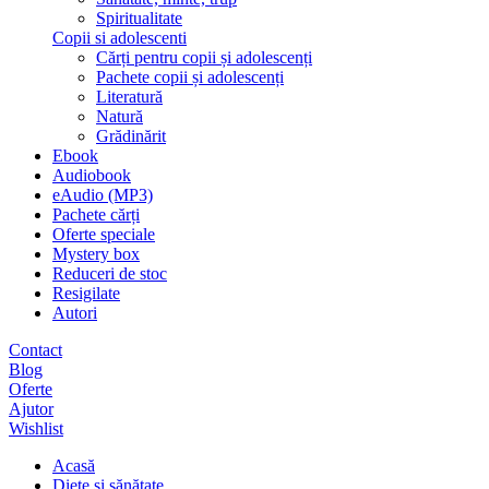
Spiritualitate
Copii si adolescenti
Cărți pentru copii și adolescenți
Pachete copii și adolescenți
Literatură
Natură
Grădinărit
Ebook
Audiobook
eAudio (MP3)
Pachete cărți
Oferte speciale
Mystery box
Reduceri de stoc
Resigilate
Autori
Contact
Blog
Oferte
Ajutor
Wishlist
Acasă
Diete și sănătate