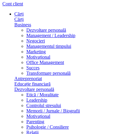
Cont client
Cărți
Cărți
Business
Dezvoltare personală
Management / Leadership
Negocieri
Managementul timpului
Marketing
Motivațional
Office Management
Succes
Transformare personală
Antreprenoriat
Educație financiară
Dezvoltare personală
Etică / Moralitate
Leadership
Controlul stresului
Memorii / Jurnale / Biografii
Motivațional
Parenting
Psihologie / Consiliere
Relații