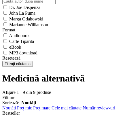
Dr. Joe Dispenza
John La Puma
Marga Odahowski
Marianne Williamson
Format
Audiobook
Carte Tiparita
eBook
MP3 download
Resetează
Filtrați căutarea
Medicină alternativă
Afișare 1 - 9 din 9 produse
Filtrare
Sortează:
Noutăți
Noutăți
Preț mic
Preț mare
Cele mai căutate
Număr review-uri
Bestseller