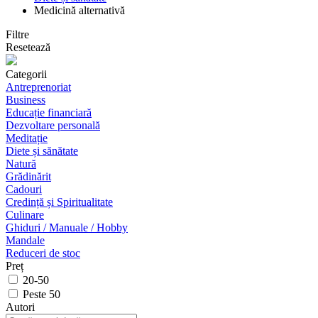
Medicină alternativă
Filtre
Resetează
Categorii
Antreprenoriat
Business
Educație financiară
Dezvoltare personală
Meditație
Diete și sănătate
Natură
Grădinărit
Cadouri
Credință și Spiritualitate
Culinare
Ghiduri / Manuale / Hobby
Mandale
Reduceri de stoc
Preț
20-50
Peste 50
Autori