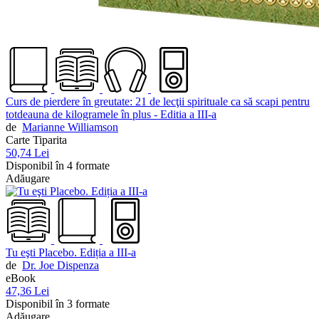
Curs de pierdere în greutate: 21 de lecţii spirituale ca să scapi pentru
totdeauna de kilogramele în plus - Editia a III-a
de
Marianne Williamson
Carte Tiparita
50,74 Lei
Disponibil în 4 formate
Adăugare
Tu eşti Placebo. Ediția a III-a
de
Dr. Joe Dispenza
eBook
47,36 Lei
Disponibil în 3 formate
Adăugare