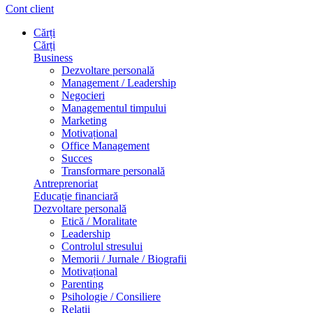
Cont client
Cărți
Cărți
Business
Dezvoltare personală
Management / Leadership
Negocieri
Managementul timpului
Marketing
Motivațional
Office Management
Succes
Transformare personală
Antreprenoriat
Educație financiară
Dezvoltare personală
Etică / Moralitate
Leadership
Controlul stresului
Memorii / Jurnale / Biografii
Motivațional
Parenting
Psihologie / Consiliere
Relații