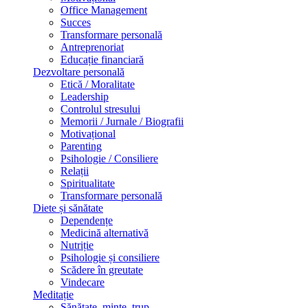
Office Management
Succes
Transformare personală
Antreprenoriat
Educație financiară
Dezvoltare personală
Etică / Moralitate
Leadership
Controlul stresului
Memorii / Jurnale / Biografii
Motivațional
Parenting
Psihologie / Consiliere
Relații
Spiritualitate
Transformare personală
Diete și sănătate
Dependențe
Medicină alternativă
Nutriție
Psihologie și consiliere
Scădere în greutate
Vindecare
Meditație
Sănătate, minte, trup