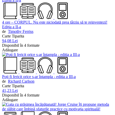
4 ore – CORPUL. Nu este niciodată prea târziu să te reinventezi!
Ediția a II-a
de
Timothy Ferriss
Carte Tiparita
94,08 Lei
Disponibil în 4 formate
Adăugare
Poţi fi fericit orice s-ar întampla - editia a III-a
de
Richard Carlson
Carte Tiparita
41,23 Lei
Disponibil în 4 formate
Adăugare