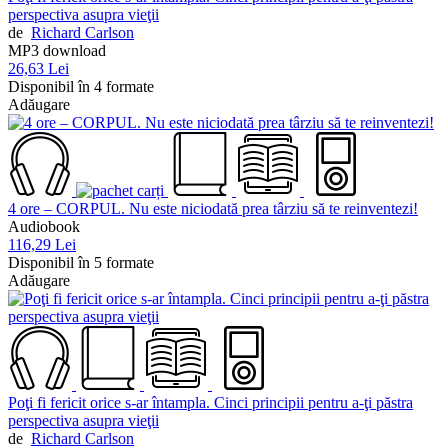
perspectiva asupra vieţii
de
Richard Carlson
MP3 download
26,63 Lei
Disponibil în 4 formate
Adăugare
4 ore – CORPUL. Nu este niciodată prea târziu să te reinventezi!
Audiobook
116,29 Lei
Disponibil în 5 formate
Adăugare
Poţi fi fericit orice s-ar întampla. Cinci principii pentru a-ţi păstra
perspectiva asupra vieţii
de
Richard Carlson