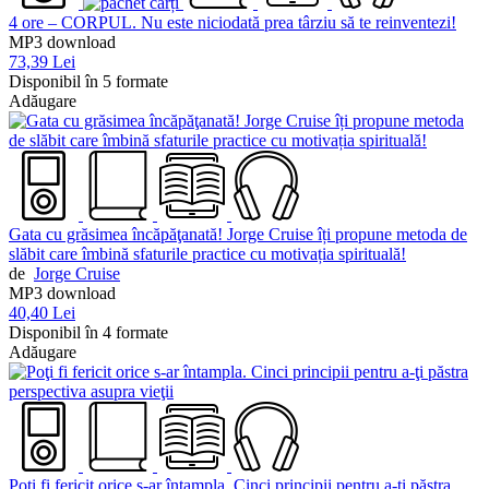
4 ore – CORPUL. Nu este niciodată prea târziu să te reinventezi!
MP3 download
73,39 Lei
Disponibil în 5 formate
Adăugare
Gata cu grăsimea încăpăţanată! Jorge Cruise îți propune metoda de
slăbit care îmbină sfaturile practice cu motivația spirituală!
de
Jorge Cruise
MP3 download
40,40 Lei
Disponibil în 4 formate
Adăugare
Poţi fi fericit orice s-ar întampla. Cinci principii pentru a-ţi păstra