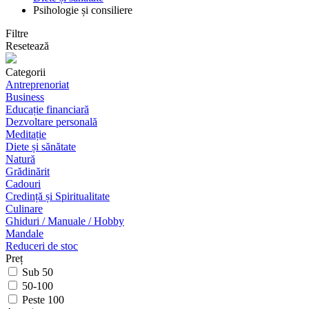
Psihologie și consiliere
Filtre
Resetează
Categorii
Antreprenoriat
Business
Educație financiară
Dezvoltare personală
Meditație
Diete și sănătate
Natură
Grădinărit
Cadouri
Credință și Spiritualitate
Culinare
Ghiduri / Manuale / Hobby
Mandale
Reduceri de stoc
Preț
Sub 50
50-100
Peste 100