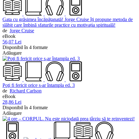
Gata cu grăsimea încăpăţanată! Jorge Cruise îți propune metoda de
slăbit care îmbină sfaturile practice cu motivația spirituală!
de
Jorge Cruise
eBook
56,07 Lei
Disponibil în 4 formate
Adăugare
Poţi fi fericit orice s-ar întampla ed. 3
de
Richard Carlson
eBook
28,86 Lei
Disponibil în 4 formate
Adăugare