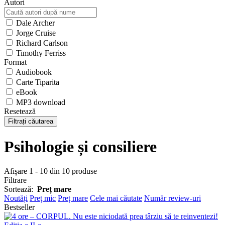
Autori
Dale Archer
Jorge Cruise
Richard Carlson
Timothy Ferriss
Format
Audiobook
Carte Tiparita
eBook
MP3 download
Resetează
Filtrați căutarea
Psihologie și consiliere
Afișare 1 - 10 din 10 produse
Filtrare
Sortează:
Preț mare
Noutăți
Preț mic
Preț mare
Cele mai căutate
Număr review-uri
Bestseller