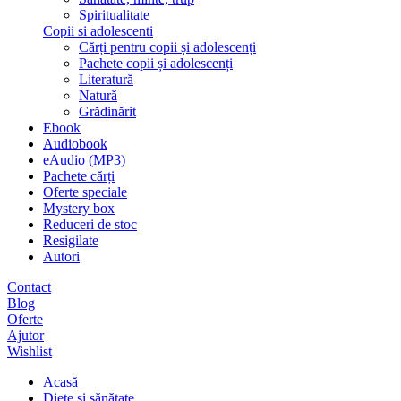
Spiritualitate
Copii si adolescenti
Cărți pentru copii și adolescenți
Pachete copii și adolescenți
Literatură
Natură
Grădinărit
Ebook
Audiobook
eAudio (MP3)
Pachete cărți
Oferte speciale
Mystery box
Reduceri de stoc
Resigilate
Autori
Contact
Blog
Oferte
Ajutor
Wishlist
Acasă
Diete și sănătate