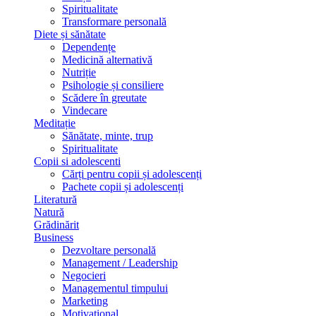
Spiritualitate
Transformare personală
Diete și sănătate
Dependențe
Medicină alternativă
Nutriție
Psihologie și consiliere
Scădere în greutate
Vindecare
Meditație
Sănătate, minte, trup
Spiritualitate
Copii si adolescenti
Cărți pentru copii și adolescenți
Pachete copii și adolescenți
Literatură
Natură
Grădinărit
Business
Dezvoltare personală
Management / Leadership
Negocieri
Managementul timpului
Marketing
Motivațional