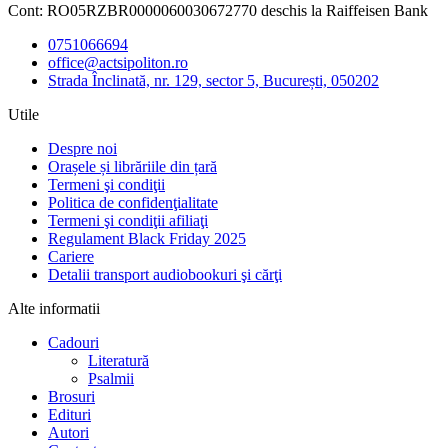
Cont: RO05RZBR0000060030672770 deschis la Raiffeisen Bank
0751066694
office@actsipoliton.ro
Strada Înclinată, nr. 129, sector 5, București, 050202
Utile
Despre noi
Orașele și librăriile din țară
Termeni şi condiţii
Politica de confidenţialitate
Termeni şi condiţii afiliaţi
Regulament Black Friday 2025
Cariere
Detalii transport audiobookuri şi cărţi
Alte informatii
Cadouri
Literatură
Psalmii
Brosuri
Edituri
Autori