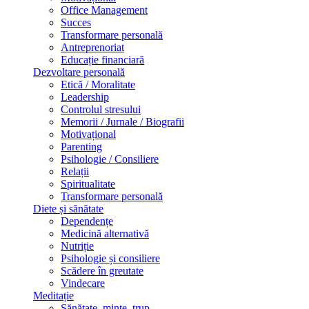
Office Management
Succes
Transformare personală
Antreprenoriat
Educație financiară
Dezvoltare personală
Etică / Moralitate
Leadership
Controlul stresului
Memorii / Jurnale / Biografii
Motivațional
Parenting
Psihologie / Consiliere
Relații
Spiritualitate
Transformare personală
Diete și sănătate
Dependențe
Medicină alternativă
Nutriție
Psihologie și consiliere
Scădere în greutate
Vindecare
Meditație
Sănătate, minte, trup