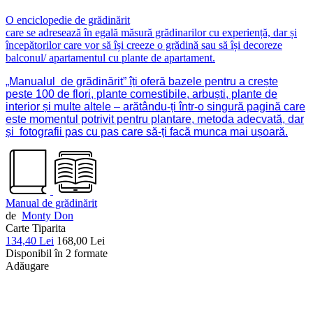
O enciclopedie de grădinărit
care se adresează în egală măsură grădinarilor cu experiență, dar și
începătorilor care vor să își creeze o grădină sau să își decoreze
balconul/ apartamentul cu plante de apartament.
„Manualul de grădinărit” îți oferă bazele pentru a crește
peste 100 de flori, plante comestibile, arbuști, plante de
interior și multe altele – arătându-ți într-o singură pagină care
este momentul potrivit pentru plantare, metoda adecvată, dar
și fotografii pas cu pas care să-ți facă munca mai ușoară.
Manual de grădinărit
de
Monty Don
Carte Tiparita
134,40 Lei
168,00 Lei
Disponibil în 2 formate
Adăugare