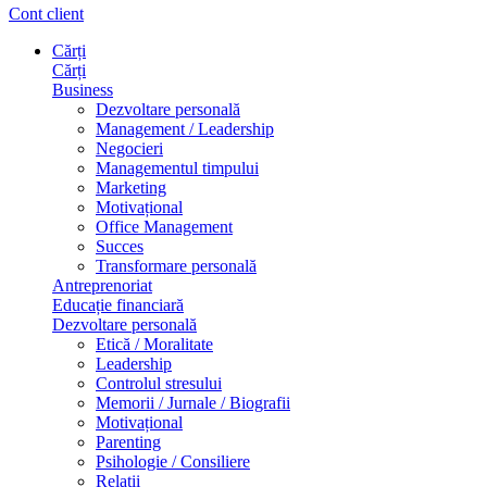
Cont client
Cărți
Cărți
Business
Dezvoltare personală
Management / Leadership
Negocieri
Managementul timpului
Marketing
Motivațional
Office Management
Succes
Transformare personală
Antreprenoriat
Educație financiară
Dezvoltare personală
Etică / Moralitate
Leadership
Controlul stresului
Memorii / Jurnale / Biografii
Motivațional
Parenting
Psihologie / Consiliere
Relații