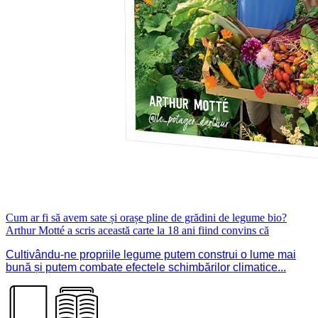
Cum ar fi să avem sate și orașe pline de grădini de legume bio?
Arthur Motté a scris această carte la 18 ani fiind convins că
Cultivându-ne propriile legume putem construi o lume mai
bună și putem combate efectele schimbărilor climatice...