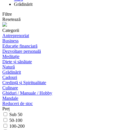
Grădinărit
Filtre
Resetează
Categorii
Antreprenoriat
Business
Educație financiară
Dezvoltare personală
Meditație
Diete și sănătate
Natură
Grădinărit
Cadouri
Credință și Spiritualitate
Culinare
Ghiduri / Manuale / Hobby
Mandale
Reduceri de stoc
Preț
Sub 50
50-100
100-200