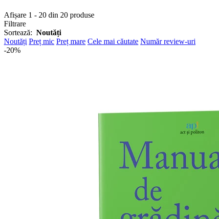
Afișare 1 - 20 din 20 produse
Filtrare
Sortează:
Noutăți
Noutăți
Preț mic
Preț mare
Cele mai căutate
Număr review-uri
-20%