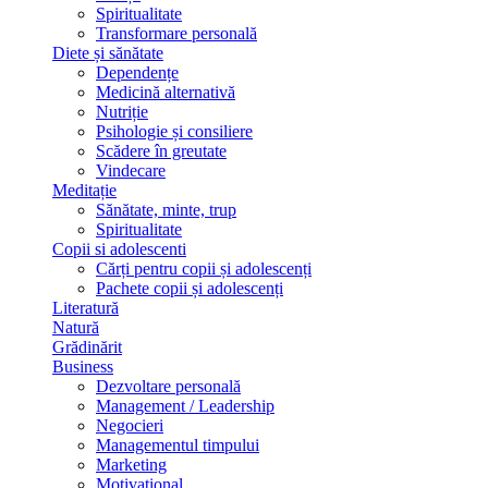
Spiritualitate
Transformare personală
Diete și sănătate
Dependențe
Medicină alternativă
Nutriție
Psihologie și consiliere
Scădere în greutate
Vindecare
Meditație
Sănătate, minte, trup
Spiritualitate
Copii si adolescenti
Cărți pentru copii și adolescenți
Pachete copii și adolescenți
Literatură
Natură
Grădinărit
Business
Dezvoltare personală
Management / Leadership
Negocieri
Managementul timpului
Marketing
Motivațional