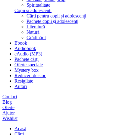
Spiritualitate
Copii si adolescenti
Cărți pentru copii și adolescenți
Pachete copii și adolescenți
Literatură
Natură
Grădinărit
Ebook
Audiobook
eAudio (MP3)
Pachete cărți
Oferte speciale
Mystery box
Reduceri de stoc
Resigilate
Autori
Contact
Blog
Oferte
Ajutor
Wishlist
Acasă
Cărți