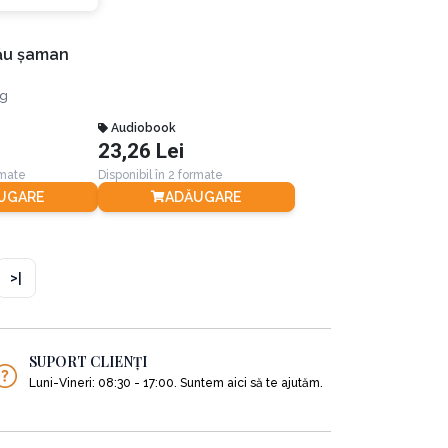
tău şaman
ng
Audiobook
23,26 Lei
rmate
Disponibil în 2 formate
UGARE
ADĂUGARE
>|
SUPORT CLIENȚI
Luni-Vineri: 08:30 - 17:00. Suntem aici să te ajutăm.