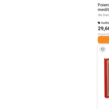
Poieni
medita
muzic
de
Dan
Audi
29,6
Disponib