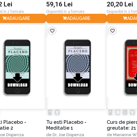
2 Lei
59,16 Lei
20,20 Lei
totală a corpului tău
il în 2 formate
Disponibil în 4 formate
Disponibil în 2 fo
ADĂUGARE
ADĂUGARE
ADĂ
ti Placebo -
Tu esti Placebo -
Curs de pier
atie 2
Meditatie 1
greutate: 21 
spirituale ca
 Joe Dispenza
de
Dr. Joe Dispenza
de
Marianne Wi