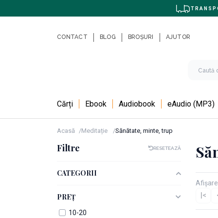
TRANSPO
CONTACT
BLOG
BROȘURI
AJUTOR
Cărți
Ebook
Audiobook
eAudio (MP3)
Acasă
Meditație
Sănătate, minte, trup
Filtre
Săn
RESETEAZĂ
CATEGORII
Afișare
|<
PREȚ
10-20