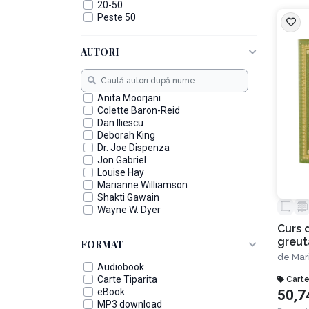
20-50
Peste 50
AUTORI
Anita Moorjani
Colette Baron-Reid
Dan Iliescu
Deborah King
Dr. Joe Dispenza
Jon Gabriel
Louise Hay
Marianne Williamson
Shakti Gawain
Wayne W. Dyer
Curs 
greuta
FORMAT
spirit
de
Mar
Audiobook
pentr
Carte Tiparita
kilogr
Carte
eBook
50,7
Editia
MP3 download