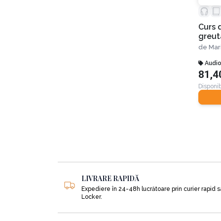
Curs 
greuta
spirit
de
Mar
pentr
kilog
Audi
81,4
Disponib
LIVRARE RAPIDĂ
Expediere în 24-48h lucrătoare prin curier rapid 
Locker.