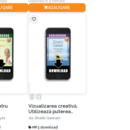
rmate
Disponibil în 4 formate
UGARE
ADĂUGARE
ntru
Vizualizarea creativă.
Utilizează puterea
imaginaţiei tale pentru a
yer
de
Shakti Gawain
crea ceea ce-ţi doreşti în
d
viaţă
MP3 download