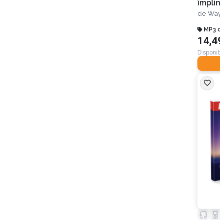
împlin
de
Way
MP3 
14,4
Disponib