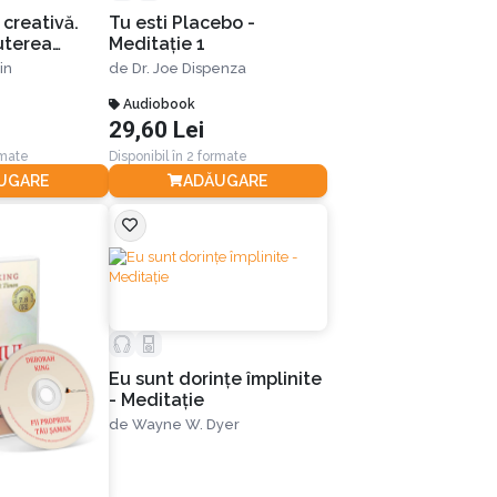
 creativă.
Tu esti Placebo -
uterea
Meditaţie 1
tale pentru a
in
de
Dr. Joe Dispenza
ţi doreşti în
Audiobook
29,60 Lei
rmate
Disponibil în 2 formate
UGARE
ADĂUGARE
Eu sunt dorinţe împlinite
- Meditaţie
de
Wayne W. Dyer