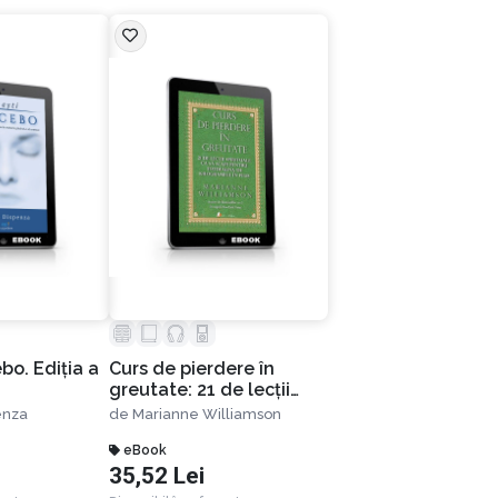
bo. Ediția a
Curs de pierdere în
greutate: 21 de lecţii
spirituale ca să scapi
enza
de
Marianne Williamson
pentru totdeauna de
kilogramele în plus.
eBook
35,52 Lei
Ediția a III-a