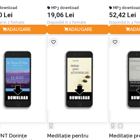
pentru totd
download
MP3 download
kilogramele 
MP3 downloa
0 Lei
19,06 Lei
52,42 Lei
il în 2 formate
Disponibil în 2 formate
Disponibil în 4 fo
ADĂUGARE
ADĂUGARE
ADĂ
NT Dorinţe
Meditaţie pentru
Meditaţie p