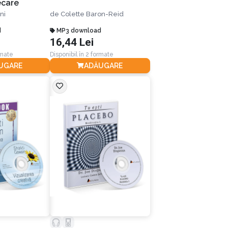
ecare
ni
de
Colette Baron-Reid
d
MP3 download
16,44 Lei
rmate
Disponibil în 2 formate
UGARE
ADĂUGARE