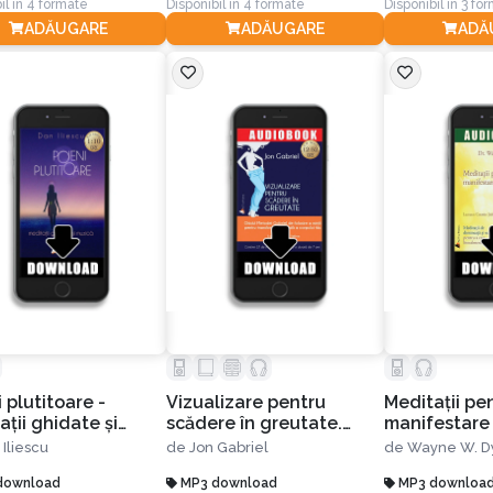
il în 4 formate
Disponibil în 4 formate
Disponibil în 3 fo
ADĂUGARE
ADĂUGARE
ADĂ
 plutitoare -
Vizualizare pentru
Meditaţii pe
ţii ghidate şi
scădere în greutate.
manifestare
ă terapeutică
Ghidul Metodei Gabriel
 Iliescu
de
Jon Gabriel
de
Wayne W. D
de folosire a minţii
download
pentru transformarea
MP3 download
MP3 downloa