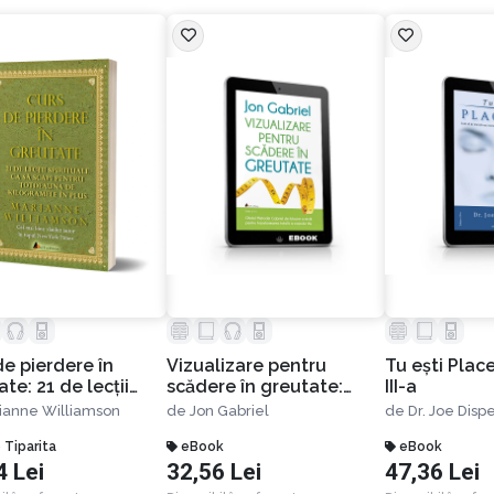
de pierdere în
Vizualizare pentru
Tu eşti Place
te: 21 de lecţii
scădere în greutate:
III-a
uale ca să scapi
Ghidul metodei Gabriel
ianne Williamson
de
Jon Gabriel
de
Dr. Joe Disp
u totdeauna de
de folosire a minţii
amele în plus -
 Tiparita
pentru transformarea
eBook
eBook
4 Lei
32,56 Lei
47,36 Lei
 a III-a
totală a corpului tău.
Ediția a II-a