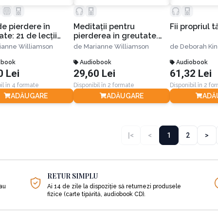
de pierdere în
Meditaţii pentru
Fii propriul 
te: 21 de lecţii
pierderea in greutate.
uale ca să scapi
Ediția a II-a
ianne Williamson
de
Marianne Williamson
de
Deborah Ki
u totdeauna de
ramele în plus
obook
Audiobook
Audiobook
0 Lei
29,60 Lei
61,32 Lei
il în 4 formate
Disponibil în 2 formate
Disponibil în 2 fo
ADĂUGARE
ADĂUGARE
ADĂ
|<
<
1
2
>
RETUR SIMPLU
sau
Ai 14 de zile la dispoziție să returnezi produsele
fizice (carte tipărită, audiobook CD).