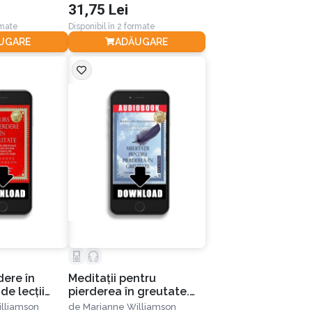
31,75 Lei
rmate
Disponibil în 2 formate
UGARE
ADĂUGARE
dere în
Meditaţii pentru
de lecţii
pierderea în greutate.
 să scapi
Ediția a II-a
lliamson
de
Marianne Williamson