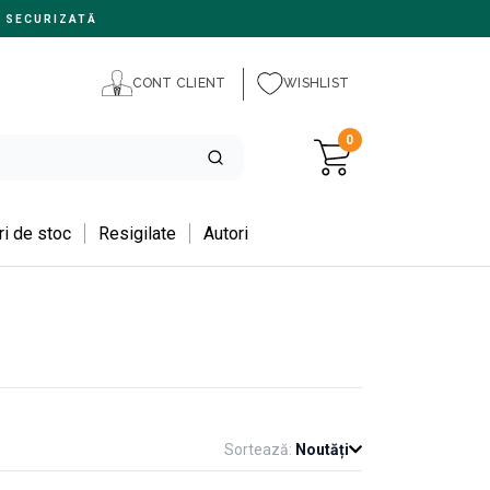
 SECURIZATĂ
CONT CLIENT
WISHLIST
0
i de stoc
Resigilate
Autori
Sortează:
Noutăți