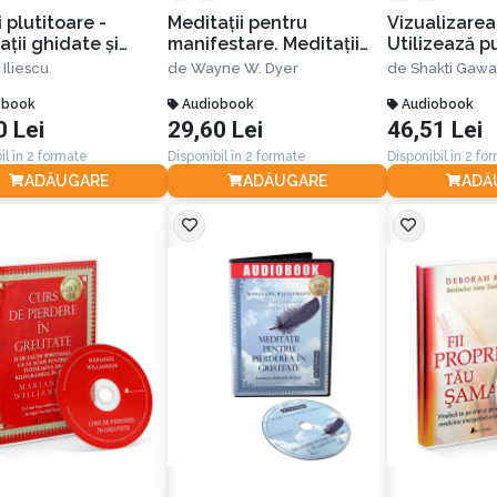
 plutitoare -
Meditaţii pentru
Vizualizarea
ţii ghidate şi
manifestare. Meditaţii
Utilizează p
ă terapeutică
de dimineaţă şi seară
imaginaţiei 
 Iliescu
de
Wayne W. Dyer
de
Shakti Gawa
pentru a crea
crea ceea ce-
obook
literalmente tot ce-ţi
Audiobook
viaţă
Audiobook
0 Lei
29,60 Lei
46,51 Lei
doreşte inima
il în 2 formate
Disponibil în 2 formate
Disponibil în 2 fo
ADĂUGARE
ADĂUGARE
ADĂ