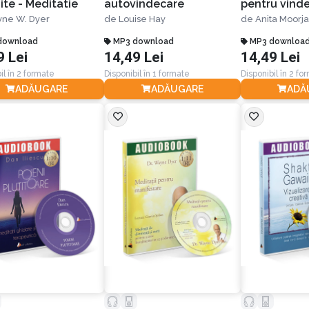
ite - Meditatie
autovindecare
pentru vind
ne W. Dyer
de
Louise Hay
de
Anita Moorja
download
MP3 download
MP3 downloa
9 Lei
14,49 Lei
14,49 Lei
il în 2 formate
Disponibil în 1 formate
Disponibil în 2 fo
ADĂUGARE
ADĂUGARE
ADĂ