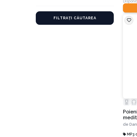
Disponib
FILTRAȚI CĂUTAREA
Poieni
medita
muzic
de
Dan
MP3 