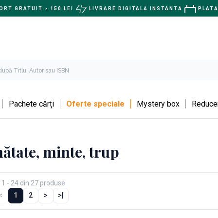
RT GRATUIT ≥ 150 LEI
LIVRARE DIGITALĂ INSTANTĂ
PLATĂ
Pachete cărți
Oferte speciale
Mystery box
Reducer
ătate, minte, trup
 1 - 24 din 27 produse
<
1
2
>
>|