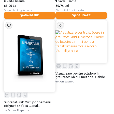
Carte Tiparita
Carte Tiparita
68,00 Lei
50,74 Lei
Disponibil în 3 formate
Disponibil în 4 formate
ADĂUGARE
ADĂUGARE
Vizualizare pentru scădere în
greutate: Ghidul metodei Gabriel
de folosire a minţii pentru
de
Jon Gabriel
transformarea totală a corpului
tău. Ediția a II-a
Supranatural: Cum pot oamenii
obișnuiți să facă lucruri
neobișnuite. Ediția a II-a
de
Dr. Joe Dispenza