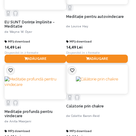
Meditaţie pentru autovindecare
EU SUNT Dorinţe împlinite -
Meditatie
de
Louise Hay
de
Wayne W. Dyer
MP3 download
MP3 download
14,49 Lei
14,49 Lei
Disponibil în 2 formate
Disponibil în 1 formate
ADĂUGARE
ADĂUGARE
Călătorie prin chakre
Meditaţie profundă pentru
vindecare
de
Colette Baron-Reid
de
Anita Moorjani
MP3 download
MP3 download