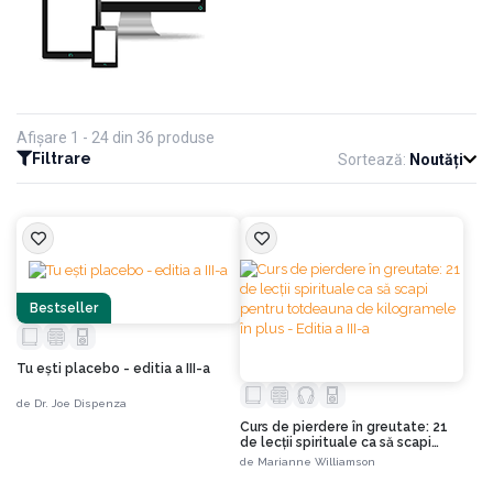
Afișare 1 - 24 din 36 produse
Filtrare
Sortează:
Noutăți
Bestseller
Tu eşti placebo - editia a III-a
de
Dr. Joe Dispenza
Curs de pierdere în greutate: 21
de lecţii spirituale ca să scapi
pentru totdeauna de kilogramele
de
Marianne Williamson
în plus - Editia a III-a