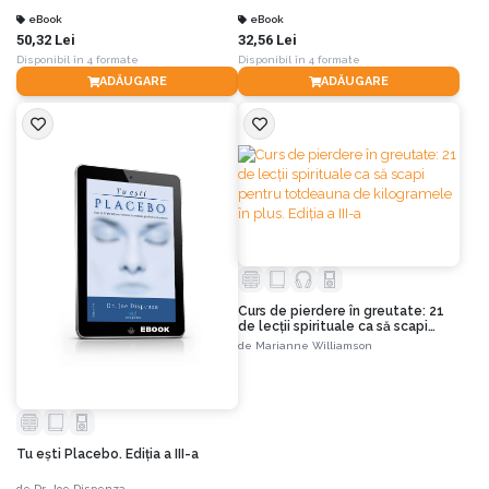
eBook
eBook
50,32 Lei
32,56 Lei
Disponibil în 4 formate
Disponibil în 4 formate
ADĂUGARE
ADĂUGARE
Curs de pierdere în greutate: 21
de lecţii spirituale ca să scapi
pentru totdeauna de kilogramele
de
Marianne Williamson
în plus. Ediția a III-a
Tu eşti Placebo. Ediția a III-a
de
Dr. Joe Dispenza