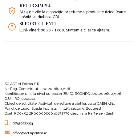
RETUR SIMPLU
Ai 14 de zile la dispoziție să returnezi produsele fizice (carte
tipărită, audiobook CD).
SUPORT CLIENȚI
Luni-Vineri: 08:30 - 17:00. Suntem aici să te ajutăm.
SC ACT si Politon S.R.L
Nr. Reg. Comertului: J2012006007406
Identificator unic la nivel european (EUID): ROONRC.J2012006007406
C.U.I: RO30244244
Obiect de activitate: Activităţi de editare a cărţilor, clasa CAEN 5811
Punct de lucru: Strada Inclinata, nr. 129, sector 5, Bucuresti
Cont: RO05RZBR0000060030672770 deschis la Raiffeisen Bank
0751066694
office@actsipoliton.ro