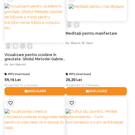
Meditaţii pentru manifestare
de
Wayne W. Dyer
Vizualizare pentru scădere în
greutate. Ghidul Metodei Gabriel
de folosire a minţii pentru
de
Jon Gabriel
transformarea totală a corpului
tău
MP3 download
MP3 download
59,16 Lei
20,20 Lei
Disponibil în 4 formate
Disponibil în 2 formate
ADĂUGARE
ADĂUGARE