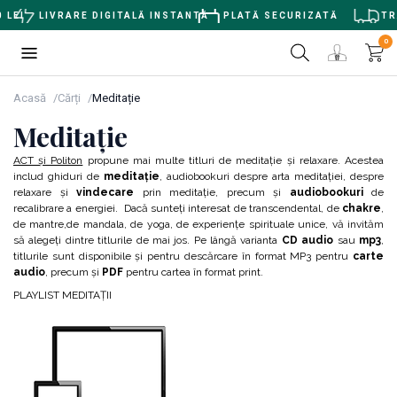
EI
LIVRARE DIGITALĂ INSTANTĂ
PLATĂ SECURIZATĂ
TRAN
0
Acasă
Cărți
Meditație
Meditație
ACT şi Politon
propune mai multe titluri de meditaţie şi relaxare. Acestea
includ ghiduri de
meditaţie
, audiobookuri despre arta meditaţiei, despre
relaxare şi
vindecare
prin meditaţie, precum şi
audiobookuri
de
recalibrare a energiei. Dacă sunteţi interesat de transcendental, de
chakre
,
de mantre,de mandala, de yoga, de experienţe spirituale unice, vă invităm
să alegeţi dintre titlurile de mai jos. Pe lângă varianta
CD audio
sau
mp3
,
titlurile sunt disponibile şi pentru descărcare în format MP3 pentru
carte
audio
, precum şi
PDF
pentru cartea în format print.
PLAYLIST MEDITAȚII