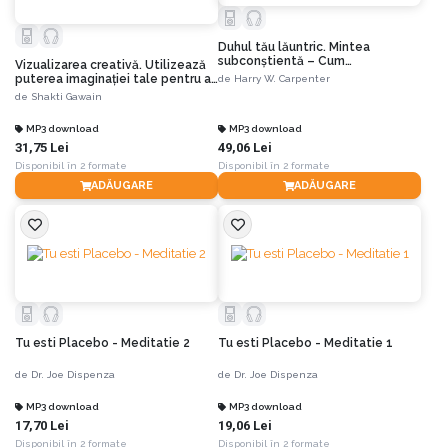
Duhul tău lăuntric. Mintea
subconştientă – Cum
Vizualizarea creativă. Utilizează
funcţionează şi cum se foloseşte
puterea imaginaţiei tale pentru a
de
Harry W. Carpenter
crea ceea ce-ţi doreşti în viaţă
de
Shakti Gawain
MP3 download
MP3 download
31,75 Lei
49,06 Lei
Disponibil în 2 formate
Disponibil în 2 formate
ADĂUGARE
ADĂUGARE
Tu esti Placebo - Meditatie 2
Tu esti Placebo - Meditatie 1
de
Dr. Joe Dispenza
de
Dr. Joe Dispenza
MP3 download
MP3 download
17,70 Lei
19,06 Lei
Disponibil în 2 formate
Disponibil în 2 formate