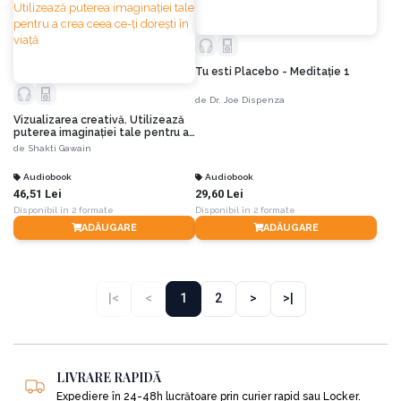
Tu esti Placebo - Meditaţie 1
de
Dr. Joe Dispenza
Vizualizarea creativă. Utilizează
puterea imaginaţiei tale pentru a
crea ceea ce-ţi doreşti în viaţă
de
Shakti Gawain
Audiobook
Audiobook
46,51 Lei
29,60 Lei
Disponibil în 2 formate
Disponibil în 2 formate
ADĂUGARE
ADĂUGARE
|<
<
1
2
>
>|
LIVRARE RAPIDĂ
Expediere în 24-48h lucrătoare prin curier rapid sau Locker.