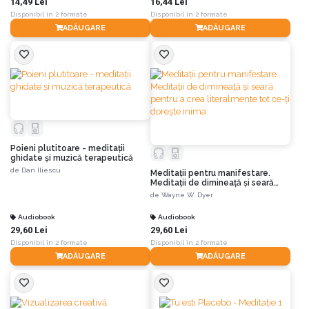
14,49 Lei
16,44 Lei
Disponibil în 2 formate
Disponibil în 2 formate
ADĂUGARE
ADĂUGARE
Poieni plutitoare - meditaţii
ghidate şi muzică terapeutică
de
Dan Iliescu
Meditaţii pentru manifestare.
Meditaţii de dimineaţă şi seară
pentru a crea literalmente tot
de
Wayne W. Dyer
ce-ţi doreşte inima
Audiobook
Audiobook
29,60 Lei
29,60 Lei
Disponibil în 2 formate
Disponibil în 2 formate
ADĂUGARE
ADĂUGARE