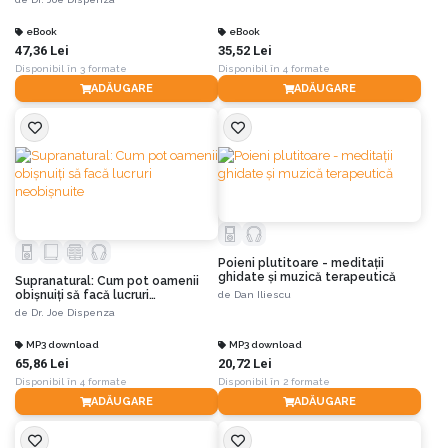
eBook
eBook
47,36 Lei
35,52 Lei
Disponibil în 3 formate
Disponibil în 4 formate
ADĂUGARE
ADĂUGARE
Poieni plutitoare - meditaţii
ghidate şi muzică terapeutică
Supranatural: Cum pot oamenii
obișnuiți să facă lucruri
de
Dan Iliescu
neobișnuite
de
Dr. Joe Dispenza
MP3 download
MP3 download
65,86 Lei
20,72 Lei
Disponibil în 4 formate
Disponibil în 2 formate
ADĂUGARE
ADĂUGARE