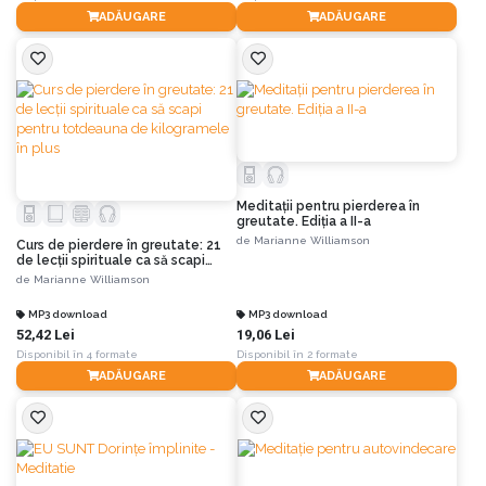
ADĂUGARE
ADĂUGARE
Meditaţii pentru pierderea în
greutate. Ediția a II-a
de
Marianne Williamson
Curs de pierdere în greutate: 21
de lecţii spirituale ca să scapi
pentru totdeauna de kilogramele
de
Marianne Williamson
în plus
MP3 download
MP3 download
52,42 Lei
19,06 Lei
Disponibil în 4 formate
Disponibil în 2 formate
ADĂUGARE
ADĂUGARE