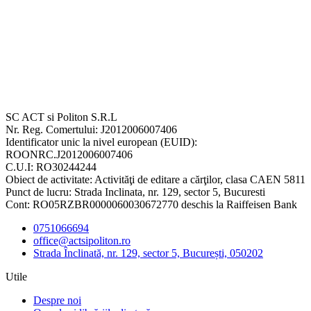
SC ACT si Politon S.R.L
Nr. Reg. Comertului: J2012006007406
Identificator unic la nivel european (EUID):
ROONRC.J2012006007406
C.U.I: RO30244244
Obiect de activitate: Activităţi de editare a cărţilor, clasa CAEN 5811
Punct de lucru: Strada Inclinata, nr. 129, sector 5, Bucuresti
Cont: RO05RZBR0000060030672770 deschis la Raiffeisen Bank
0751066694
office@actsipoliton.ro
Strada Înclinată, nr. 129, sector 5, București, 050202
Utile
Despre noi