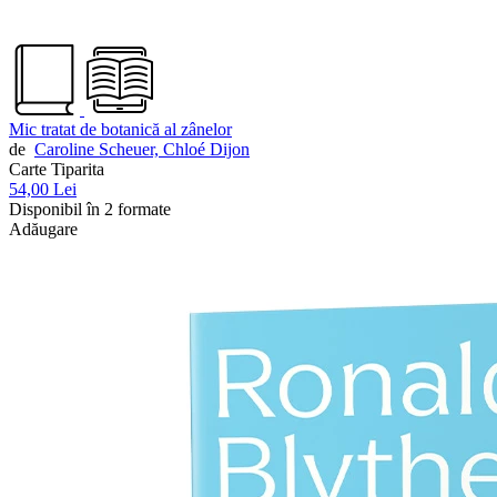
Mic tratat de botanică al zânelor
de
Caroline Scheuer,
Chloé Dijon
Carte Tiparita
54,00 Lei
Disponibil în 2 formate
Adăugare