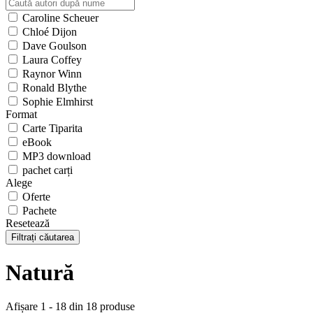
Caroline Scheuer
Chloé Dijon
Dave Goulson
Laura Coffey
Raynor Winn
Ronald Blythe
Sophie Elmhirst
Format
Carte Tiparita
eBook
MP3 download
pachet carți
Alege
Oferte
Pachete
Resetează
Filtrați căutarea
Natură
Afișare 1 - 18 din 18 produse