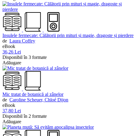
Insulele fermecate: Călătorii prin mituri și magie, dragoste și pierdere
de
Laura Coffey
eBook
36,26 Lei
Disponibil în 3 formate
Adăugare
Mic tratat de botanică al zânelor
de
Caroline Scheuer,
Chloé Dijon
eBook
37,80 Lei
Disponibil în 2 formate
Adăugare