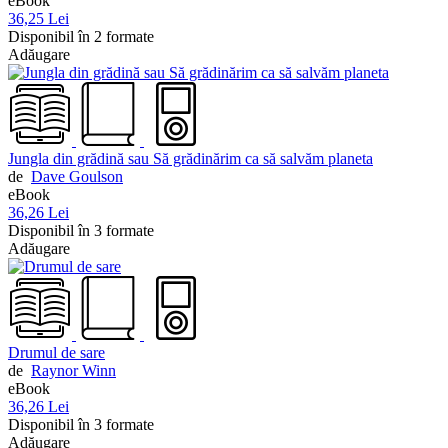
eBook
36,25 Lei
Disponibil în 2 formate
Adăugare
Jungla din grădină sau Să grădinărim ca să salvăm planeta
de
Dave Goulson
eBook
36,26 Lei
Disponibil în 3 formate
Adăugare
Drumul de sare
de
Raynor Winn
eBook
36,26 Lei
Disponibil în 3 formate
Adăugare