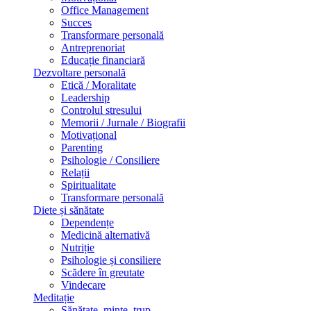
Office Management
Succes
Transformare personală
Antreprenoriat
Educație financiară
Dezvoltare personală
Etică / Moralitate
Leadership
Controlul stresului
Memorii / Jurnale / Biografii
Motivațional
Parenting
Psihologie / Consiliere
Relații
Spiritualitate
Transformare personală
Diete și sănătate
Dependențe
Medicină alternativă
Nutriție
Psihologie și consiliere
Scădere în greutate
Vindecare
Meditație
Sănătate, minte, trup