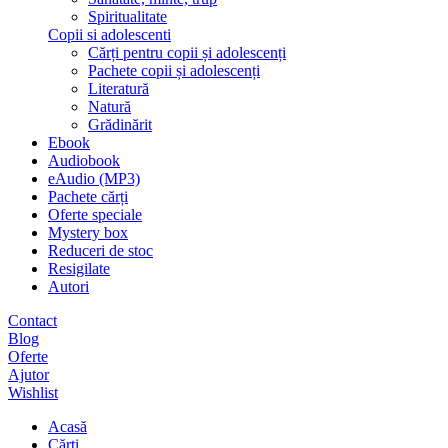
Spiritualitate
Copii si adolescenti
Cărți pentru copii și adolescenți
Pachete copii și adolescenți
Literatură
Natură
Grădinărit
Ebook
Audiobook
eAudio (MP3)
Pachete cărți
Oferte speciale
Mystery box
Reduceri de stoc
Resigilate
Autori
Contact
Blog
Oferte
Ajutor
Wishlist
Acasă
Cărți