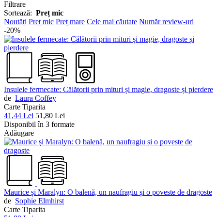
Filtrare
Sortează:
Preț mic
Noutăți
Preț mic
Preț mare
Cele mai căutate
Număr review-uri
-20%
Insulele fermecate: Călătorii prin mituri și magie, dragoste și pierdere
de
Laura Coffey
Carte Tiparita
41,44 Lei
51,80 Lei
Disponibil în 3 formate
Adăugare
Maurice și Maralyn: O balenă, un naufragiu și o poveste de dragoste
de
Sophie Elmhirst
Carte Tiparita