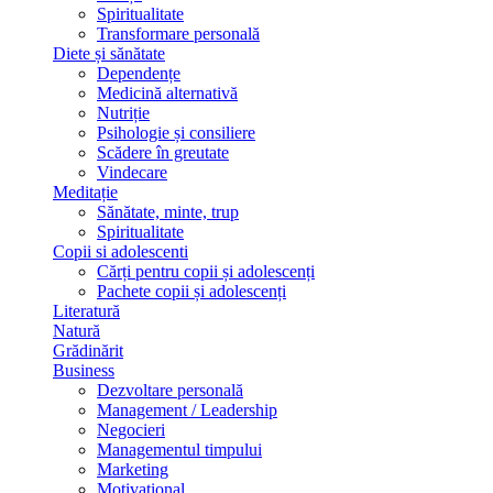
Spiritualitate
Transformare personală
Diete și sănătate
Dependențe
Medicină alternativă
Nutriție
Psihologie și consiliere
Scădere în greutate
Vindecare
Meditație
Sănătate, minte, trup
Spiritualitate
Copii si adolescenti
Cărți pentru copii și adolescenți
Pachete copii și adolescenți
Literatură
Natură
Grădinărit
Business
Dezvoltare personală
Management / Leadership
Negocieri
Managementul timpului
Marketing
Motivațional