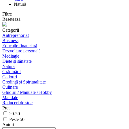
Natură
Filtre
Resetează
Categorii
Antreprenoriat
Business
Educație financiară
Dezvoltare personală
Meditație
Diete și sănătate
Natură
Grădinărit
Cadouri
Credință și Spiritualitate
Culinare
Ghiduri / Manuale / Hobby
Mandale
Reduceri de stoc
Preț
20-50
Peste 50
Autori