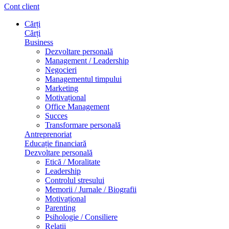
Cont client
Cărți
Cărți
Business
Dezvoltare personală
Management / Leadership
Negocieri
Managementul timpului
Marketing
Motivațional
Office Management
Succes
Transformare personală
Antreprenoriat
Educație financiară
Dezvoltare personală
Etică / Moralitate
Leadership
Controlul stresului
Memorii / Jurnale / Biografii
Motivațional
Parenting
Psihologie / Consiliere
Relații