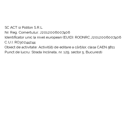
SC ACT si Politon S.R.L
Nr. Reg. Comertului: J2012006007406
Identificator unic la nivel european (EUID): ROONRC.J2012006007406
C.U.I: RO30244244
Obiect de activitate: Activităţi de editare a cărţilor, clasa CAEN 5811
Punct de lucru: Strada Inclinata, nr. 129, sector 5, Bucuresti
Cont: RO05RZBR0000060030672770 deschis la Raiffeisen Bank
0751066694
office@actsipoliton.ro
Strada Înclinată, nr. 129, sector 5, București, 050202
UTILE
ALTE INFORMATII
URMARESTE-NE