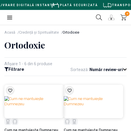
IVRARE DIGITALĂ INSTANTĂ
PLATĂ SECURIZATĂ
TRANSPORT
0
Acasă
Credință și Spiritualitate
Ortodoxie
Ortodoxie
Afișare 1 - 6 din 6 produse
Filtrare
Sortează:
Număr review-uri
Cum ne mantuieşte Dumnezeu
Cum ne mantuieşte Dumnezeu