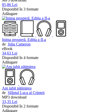
MP3 download
85,86 Lei
Disponibil în 3 formate
Adăugare
Inima prosperă. Ediția a II-a
de
Julia Cameron
eBook
34,63 Lei
Disponibil în 4 formate
Adăugare
Am iubit pătimirea
de
Sfântul Luca al Crimeii
MP3 download
33,35 Lei
Disponibil în 2 formate
Adăugare