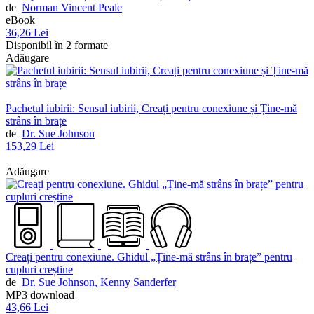
de
Norman Vincent Peale
eBook
36,26 Lei
Disponibil în 2 formate
Adăugare
Pachetul iubirii: Sensul iubirii, Creați pentru conexiune și Ține-mă
strâns în brațe
de
Dr. Sue Johnson
153,29 Lei
Adăugare
Creați pentru conexiune. Ghidul „Ține-mă strâns în brațe” pentru
cupluri creștine
de
Dr. Sue Johnson,
Kenny Sanderfer
MP3 download
43,66 Lei