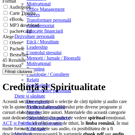
Format
Motivațional
Audiobook
Office Management
Carte Tiparita
Succes
eBook
Transformare personală
MP3 download
Antreprenoriat
Educație financiară
pachet carți
Dezvoltare personală
Alege
Etică / Moralitate
Oferte
Leadership
Pachete
Controlul stresului
Bestseller
Memorii / Jurnale / Biografii
45 Rezultate
Motivațional
Resetează
Parenting
Filtrați căutarea
Psihologie / Consiliere
Relații
Credință și Spiritualitate
Spiritualitate
Transformare personală
Diete și sănătate
Această secțiune reprezintă o selecție de cărți tipărite și audio care
Dependențe
vin în ajutorul cititorului/ascultătorului prin diverse programe și
Medicină alternativă
cursuri elaborate de către autori. Materialele din această categorie
Nutriție
sunt dedicate dezvoltării din punct de vedere
spiritual
/emoțional.
Psihologie și consiliere
ACT și Politon
vă oferă o serie de titluri, în
limba română
, în mai
Scădere în greutate
multe formate, fie tipărite sau audio, cu posibilitatea de a fi
Vindecare
descărcate de dumneavoastră în variantele
ebook pdf
sau
audio
Meditație