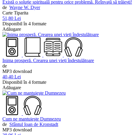
Există o soluție spirituală pentru orice problemă. Reînvață să trăiești!
de
Wayne W. Dyer
Carte Tiparita
51,80 Lei
Disponibil în 4 formate
Adăugare
Inima prosperă. Crearea unei vieţi îndestulătoare
de
MP3 download
40,40 Lei
Disponibil în 4 formate
Adăugare
Cum ne mantuieşte Dumnezeu
de
Sfântul Ioan de Kronstadt
MP3 download