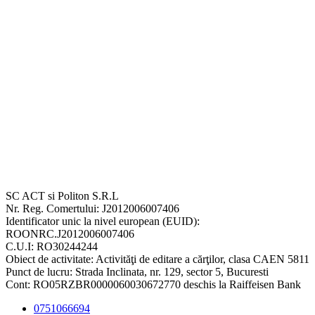
SC ACT si Politon S.R.L
Nr. Reg. Comertului: J2012006007406
Identificator unic la nivel european (EUID):
ROONRC.J2012006007406
C.U.I: RO30244244
Obiect de activitate: Activităţi de editare a cărţilor, clasa CAEN 5811
Punct de lucru: Strada Inclinata, nr. 129, sector 5, Bucuresti
Cont: RO05RZBR0000060030672770 deschis la Raiffeisen Bank
0751066694