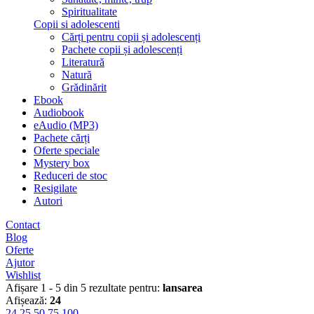
Spiritualitate
Copii si adolescenti
Cărți pentru copii și adolescenți
Pachete copii și adolescenți
Literatură
Natură
Grădinărit
Ebook
Audiobook
eAudio (MP3)
Pachete cărți
Oferte speciale
Mystery box
Reduceri de stoc
Resigilate
Autori
Contact
Blog
Oferte
Ajutor
Wishlist
Afișare 1 - 5 din 5 rezultate pentru:
lansarea
Afișează:
24
24
25
50
75
100