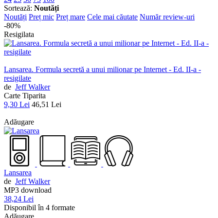
Sortează:
Noutăți
Noutăți
Preț mic
Preț mare
Cele mai căutate
Număr review-uri
-80%
Resigilata
Lansarea. Formula secretă a unui milionar pe Internet - Ed. II-a -
resigilate
de
Jeff Walker
Carte Tiparita
9,30 Lei
46,51 Lei
Adăugare
Lansarea
de
Jeff Walker
MP3 download
38,24 Lei
Disponibil în 4 formate
Adăugare