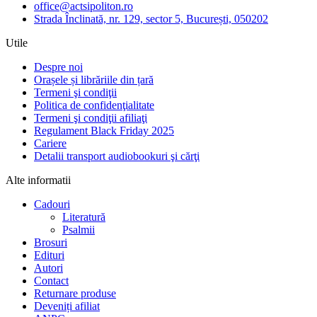
office@actsipoliton.ro
Strada Înclinată, nr. 129, sector 5, București, 050202
Utile
Despre noi
Orașele și librăriile din țară
Termeni şi condiţii
Politica de confidenţialitate
Termeni şi condiţii afiliaţi
Regulament Black Friday 2025
Cariere
Detalii transport audiobookuri şi cărţi
Alte informatii
Cadouri
Literatură
Psalmii
Brosuri
Edituri
Autori
Contact
Returnare produse
Deveniți afiliat