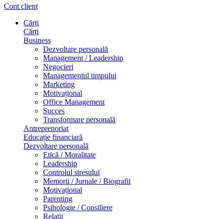
Cont client
Cărți
Cărți
Business
Dezvoltare personală
Management / Leadership
Negocieri
Managementul timpului
Marketing
Motivațional
Office Management
Succes
Transformare personală
Antreprenoriat
Educație financiară
Dezvoltare personală
Etică / Moralitate
Leadership
Controlul stresului
Memorii / Jurnale / Biografii
Motivațional
Parenting
Psihologie / Consiliere
Relații