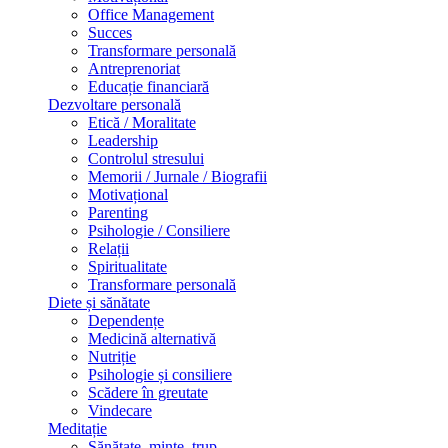
Office Management
Succes
Transformare personală
Antreprenoriat
Educație financiară
Dezvoltare personală
Etică / Moralitate
Leadership
Controlul stresului
Memorii / Jurnale / Biografii
Motivațional
Parenting
Psihologie / Consiliere
Relații
Spiritualitate
Transformare personală
Diete și sănătate
Dependențe
Medicină alternativă
Nutriție
Psihologie și consiliere
Scădere în greutate
Vindecare
Meditație
Sănătate, minte, trup