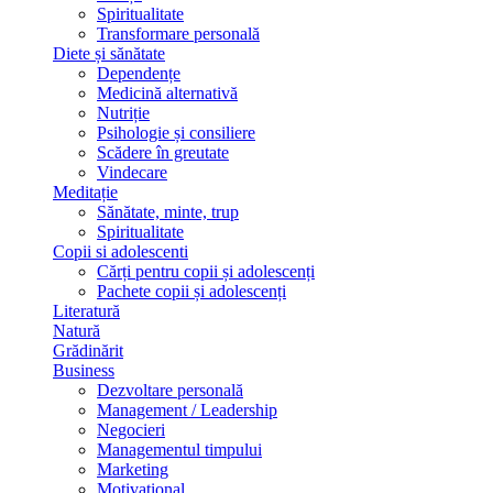
Spiritualitate
Transformare personală
Diete și sănătate
Dependențe
Medicină alternativă
Nutriție
Psihologie și consiliere
Scădere în greutate
Vindecare
Meditație
Sănătate, minte, trup
Spiritualitate
Copii si adolescenti
Cărți pentru copii și adolescenți
Pachete copii și adolescenți
Literatură
Natură
Grădinărit
Business
Dezvoltare personală
Management / Leadership
Negocieri
Managementul timpului
Marketing
Motivațional