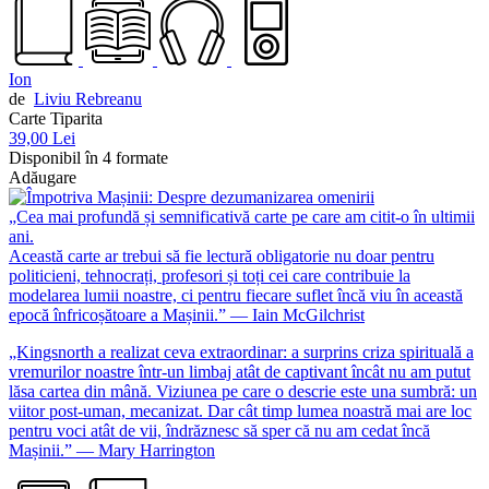
Ion
de
Liviu Rebreanu
Carte Tiparita
39,00 Lei
Disponibil în 4 formate
Adăugare
„Cea mai profundă și semnificativă carte pe care am citit-o în ultimii
ani.
Această carte ar trebui să fie lectură obligatorie nu doar pentru
politicieni, tehnocrați, profesori și toți cei care contribuie la
modelarea lumii noastre, ci pentru fiecare suflet încă viu în această
epocă înfricoșătoare a Mașinii.” — Iain McGilchrist
„Kingsnorth a realizat ceva extraordinar: a surprins criza spirituală a
vremurilor noastre într-un limbaj atât de captivant încât nu am putut
lăsa cartea din mână. Viziunea pe care o descrie este una sumbră: un
viitor post-uman, mecanizat. Dar cât timp lumea noastră mai are loc
pentru voci atât de vii, îndrăznesc să sper că nu am cedat încă
Mașinii.” — Mary Harrington