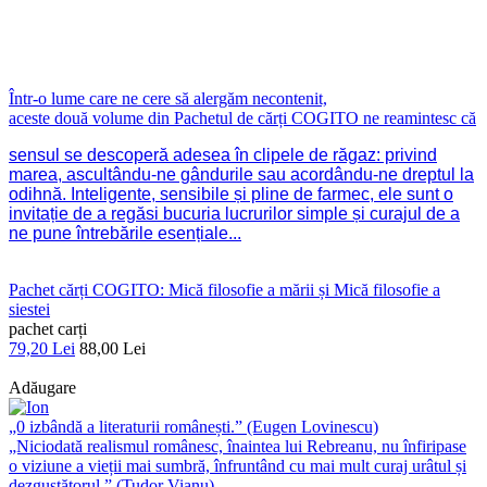
Într-o lume care ne cere să alergăm necontenit,
aceste două volume din Pachetul de cărți COGITO ne reamintesc că
sensul se descoperă adesea în clipele de răgaz: privind
marea, ascultându-ne gândurile sau acordându-ne dreptul la
odihnă. Inteligente, sensibile și pline de farmec, ele sunt o
invitație de a regăsi bucuria lucrurilor simple și curajul de a
ne pune întrebările esențiale...
Pachet cărți COGITO: Mică filosofie a mării și Mică filosofie a
siestei
pachet carți
79,20 Lei
88,00 Lei
Adăugare
„0 izbândă a literaturii românești.” (Eugen Lovinescu)
„Niciodată realismul românesc, înaintea lui Rebreanu, nu înfiripase
o viziune a vieții mai sumbră, înfruntând cu mai mult curaj urâtul și
dezgustătorul.” (Tudor Vianu)