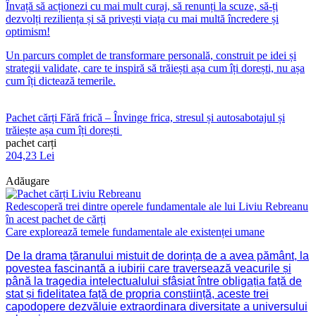
Învață să acționezi cu mai mult curaj, să renunți la scuze, să-ți
dezvolți reziliența și să privești viața cu mai multă încredere și
optimism!
Un parcurs complet de transformare personală, construit pe idei și
strategii validate, care te inspiră să trăiești așa cum îți dorești, nu așa
cum îți dictează temerile.
Pachet cărți Fără frică – Învinge frica, stresul și autosabotajul și
trăiește așa cum îți dorești
pachet carți
204,23 Lei
Adăugare
Redescoperă trei dintre operele fundamentale ale lui Liviu Rebreanu
în acest pachet de cărți
Care explorează temele fundamentale ale existenței umane
De la drama țăranului mistuit de dorința de a avea pământ, la
povestea fascinantă a iubirii care traversează veacurile și
până la tragedia intelectualului sfâșiat între obligația față de
stat și fidelitatea față de propria conștiință, aceste trei
capodopere dezvăluie extraordinara diversitate a universului