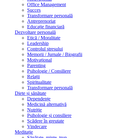
Office Management
Succes
Transformare personală
Antreprenoriat
Educație financiară
Dezvoltare personală
Etică / Moralitate
Leadership
Controlul stresului
Memorii / Jurnale / Biografii
Motivațional
Parenting
Psihologie / Consiliere
Relații
Spiritualitate
Transformare personală
Diete și sănătate
Dependențe
Medicină alternativă
Nutriție
Psihologie și consiliere
Scădere în greutate
Vindecare
Meditație
Sănătate, minte, trup