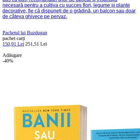
necesară pentru a cultiva cu succes flori, legume și plante
decorative, fie că dispuneți de o grădină, un balcon sau doar
de câteva ghivece pe pervaz.
Pachetul lui Buzdugan
pachet carți
150,91 Lei
251,51 Lei
Adăugare
-40%