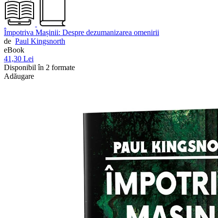
Împotriva Mașinii: Despre dezumanizarea omenirii
de
Paul Kingsnorth
eBook
41,30 Lei
Disponibil în 2 formate
Adăugare