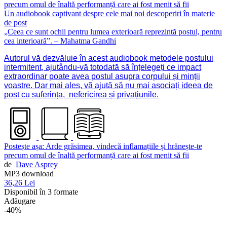
Un audiobook captivant despre cele mai noi descoperiri în materie
de post
„Ceea ce sunt ochii pentru lumea exterioară reprezintă postul, pentru
cea interioară”. – Mahatma Gandhi
Autorul vă dezvăluie în acest audiobook metodele postului
intermitent, ajutându-vă totodată să înțelegeți ce impact
extraordinar poate avea postul asupra corpului și minții
voastre. Dar mai ales, vă ajută să nu mai asociați ideea de
post cu suferința, nefericirea și privațiunile.
Postește așa: Arde grăsimea, vindecă inflamațiile și hrănește-te
precum omul de înaltă performanță care ai fost menit să fii
de
Dave Asprey
MP3 download
36,26 Lei
Disponibil în 3 formate
Adăugare
-40%