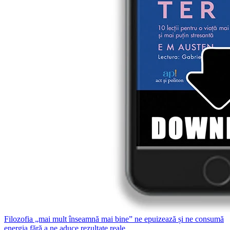
Filozofia „mai mult înseamnă mai bine” ne epuizează și ne consumă
energia fără a ne aduce rezultate reale