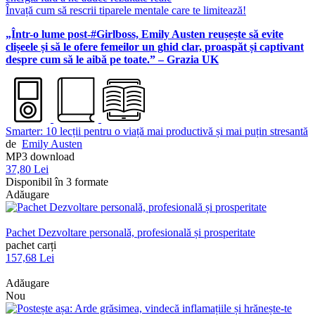
Învață cum să rescrii tiparele mentale care te limitează!
„Într-o lume post-#Girlboss, Emily Austen reușește să evite
clișeele și să le ofere femeilor un ghid clar, proaspăt și captivant
despre cum să le aibă pe toate.” – Grazia UK
Smarter: 10 lecții pentru o viață mai productivă și mai puțin stresantă
de
Emily Austen
MP3 download
37,80 Lei
Disponibil în 3 formate
Adăugare
Pachet Dezvoltare personală, profesională și prosperitate
pachet carți
157,68 Lei
Adăugare
Nou