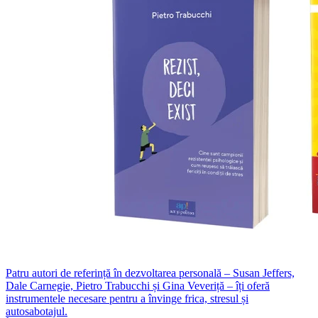
Patru autori de referință în dezvoltarea personală – Susan Jeffers,
Dale Carnegie, Pietro Trabucchi și Gina Veveriță – îți oferă
instrumentele necesare pentru a învinge frica, stresul și
autosabotajul.