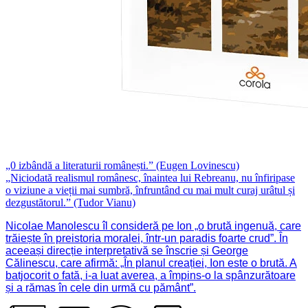
„0 izbândă a literaturii românești.” (Eugen Lovinescu)
„Niciodată realismul românesc, înaintea lui Rebreanu, nu înfiripase
o viziune a vieții mai sumbră, înfruntând cu mai mult curaj urâtul și
dezgustătorul.” (Tudor Vianu)
Nicolae Manolescu îl consideră pe Ion „o brută ingenuă, care
trăiește în preistoria moralei, într-un paradis foarte crud”. În
aceeași direcție interpretativă se înscrie și George
Călinescu, care afirmă: „În planul creației, Ion este o brută. A
batjocorit o fată, i-a luat averea, a împins-o la spânzurătoare
și a rămas în cele din urmă cu pământ”.