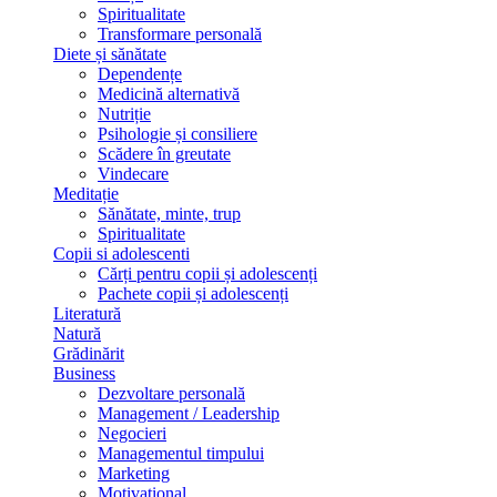
Spiritualitate
Transformare personală
Diete și sănătate
Dependențe
Medicină alternativă
Nutriție
Psihologie și consiliere
Scădere în greutate
Vindecare
Meditație
Sănătate, minte, trup
Spiritualitate
Copii si adolescenti
Cărți pentru copii și adolescenți
Pachete copii și adolescenți
Literatură
Natură
Grădinărit
Business
Dezvoltare personală
Management / Leadership
Negocieri
Managementul timpului
Marketing
Motivațional