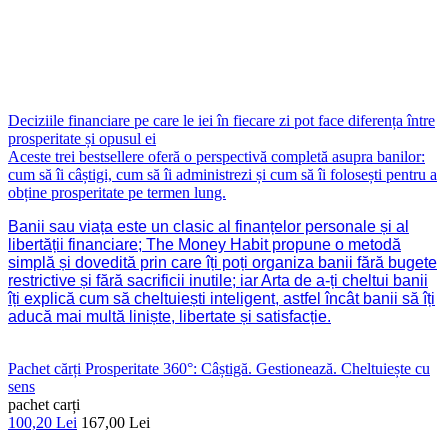
Deciziile financiare pe care le iei în fiecare zi pot face diferența între
prosperitate și opusul ei
Aceste trei bestsellere oferă o perspectivă completă asupra banilor:
cum să îi câștigi, cum să îi administrezi și cum să îi folosești pentru a
obține prosperitate pe termen lung.
Banii sau viața este un clasic al finanțelor personale și al
libertății financiare; The Money Habit propune o metodă
simplă și dovedită prin care îți poți organiza banii fără bugete
restrictive și fără sacrificii inutile; iar Arta de a-ți cheltui banii
îți explică cum să cheltuiești inteligent, astfel încât banii să îți
aducă mai multă liniște, libertate și satisfacție.
Pachet cărți Prosperitate 360°: Câștigă. Gestionează. Cheltuiește cu
sens
pachet carți
100,20 Lei
167,00 Lei