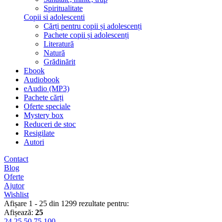
Spiritualitate
Copii si adolescenti
Cărți pentru copii și adolescenți
Pachete copii și adolescenți
Literatură
Natură
Grădinărit
Ebook
Audiobook
eAudio (MP3)
Pachete cărți
Oferte speciale
Mystery box
Reduceri de stoc
Resigilate
Autori
Contact
Blog
Oferte
Ajutor
Wishlist
Afișare 1 - 25 din 1299 rezultate pentru:
Afișează:
25
24
25
50
75
100