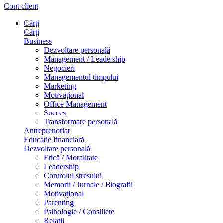
Cont client
Cărți
Cărți
Business
Dezvoltare personală
Management / Leadership
Negocieri
Managementul timpului
Marketing
Motivațional
Office Management
Succes
Transformare personală
Antreprenoriat
Educație financiară
Dezvoltare personală
Etică / Moralitate
Leadership
Controlul stresului
Memorii / Jurnale / Biografii
Motivațional
Parenting
Psihologie / Consiliere
Relații