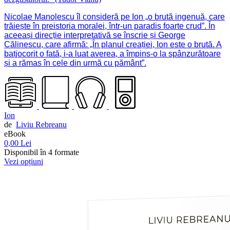
Nicolae Manolescu îl consideră pe Ion „o brută ingenuă, care
trăiește în preistoria moralei, într-un paradis foarte crud”. În
aceeași direcție interpretativă se înscrie și George
Călinescu, care afirmă: „În planul creației, Ion este o brută. A
batjocorit o fată, i-a luat averea, a împins-o la spânzurătoare
și a rămas în cele din urmă cu pământ”.
Ion
de
Liviu Rebreanu
eBook
0,00 Lei
Disponibil în 4 formate
Vezi opțiuni