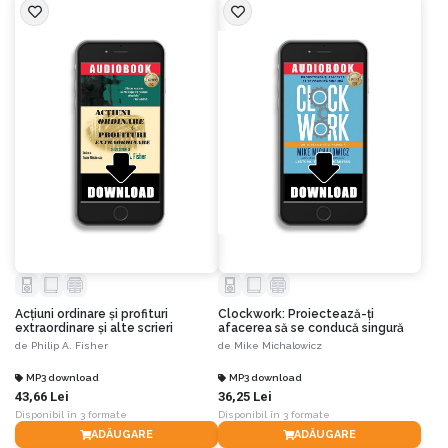
Acțiuni ordinare și profituri
Clockwork: Proiectează-ți
extraordinare și alte scrieri
afacerea să se conducă singură
de
Philip A. Fisher
de
Mike Michalowicz
MP3 download
MP3 download
43,66 Lei
36,25 Lei
Disponibil în 3 formate
Disponibil în 3 formate
ADĂUGARE
ADĂUGARE