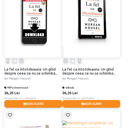
La fel ca întotdeauna: Un ghid
La fel ca întotdeauna: Un ghid
despre ceea ce nu se schimbă
despre ceea ce nu se schimbă
niciodată
niciodată
de
Morgan Housel
de
Morgan Housel
MP3 download
eBook
36,25 Lei
36,25 Lei
Disponibil în 3 formate
Disponibil în 3 formate
ADĂUGARE
ADĂUGARE