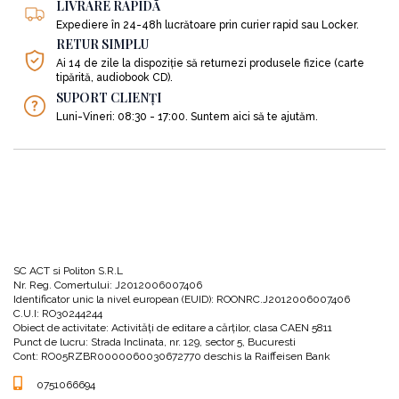
LIVRARE RAPIDĂ
Expediere în 24-48h lucrătoare prin curier rapid sau Locker.
RETUR SIMPLU
Ai 14 de zile la dispoziție să returnezi produsele fizice (carte
tipărită, audiobook CD).
SUPORT CLIENȚI
Luni-Vineri: 08:30 - 17:00. Suntem aici să te ajutăm.
SC ACT si Politon S.R.L
Nr. Reg. Comertului: J2012006007406
Identificator unic la nivel european (EUID): ROONRC.J2012006007406
C.U.I: RO30244244
Obiect de activitate: Activităţi de editare a cărţilor, clasa CAEN 5811
Punct de lucru: Strada Inclinata, nr. 129, sector 5, Bucuresti
Cont: RO05RZBR0000060030672770 deschis la Raiffeisen Bank
0751066694