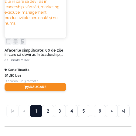
Afacerile simplificate: 60 de zile
în care să devii as în leadership,
vânzări, marketing, execuție,
de
Donald Miller
management, productivitate
personală și nu numai
Carte Tiparita
51,80 Lei
Disponibil în 3 formate
ADĂUGARE
|<
<
1
2
3
4
5
9
>
>|
...