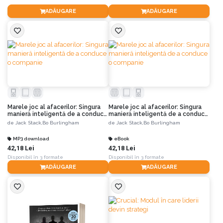
ADĂUGARE
ADĂUGARE
Marele joc al afacerilor: Singura
Marele joc al afacerilor: Singura
manieră inteligentă de a conduce
manieră inteligentă de a conduce
o companie
o companie
de
Jack Stack,
Bo Burlingham
de
Jack Stack,
Bo Burlingham
MP3 download
eBook
42,18 Lei
42,18 Lei
Disponibil în 3 formate
Disponibil în 3 formate
ADĂUGARE
ADĂUGARE