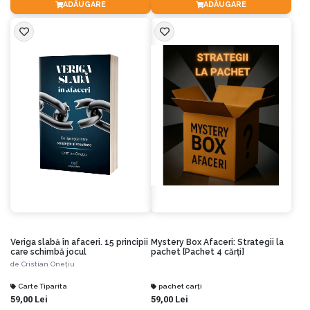
ADĂUGARE
ADĂUGARE
Veriga slabă în afaceri. 15 principii
Mystery Box Afaceri: Strategii la
care schimbă jocul
pachet [Pachet 4 cărți]
de
Cristian Onețiu
Carte Tiparita
pachet carți
59,00 Lei
59,00 Lei