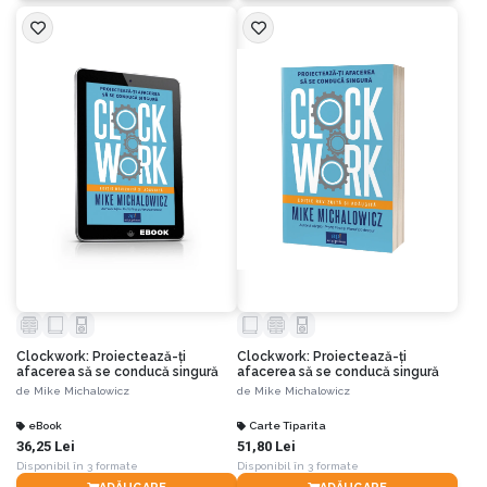
Clockwork: Proiectează-ți
Clockwork: Proiectează-ți
afacerea să se conducă singură
afacerea să se conducă singură
de
Mike Michalowicz
de
Mike Michalowicz
eBook
Carte Tiparita
36,25 Lei
51,80 Lei
Disponibil în 3 formate
Disponibil în 3 formate