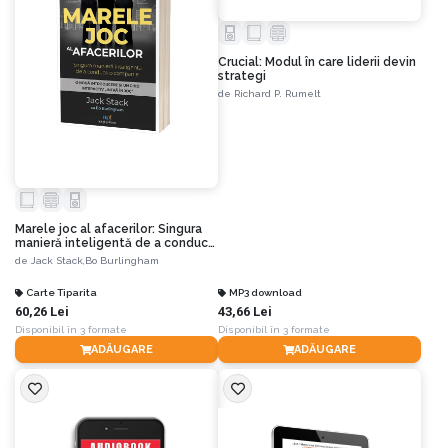
Crucial: Modul în care liderii devin
strategi
de
Richard P. Rumelt
Marele joc al afacerilor: Singura
manieră inteligentă de a conduce
o companie
de
Jack Stack,
Bo Burlingham
Carte Tiparita
MP3 download
60,26 Lei
43,66 Lei
Disponibil în 3 formate
Disponibil în 3 formate
ADĂUGARE
ADĂUGARE