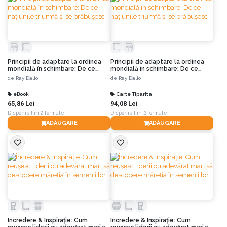
Principii de adaptare la ordinea
Principii de adaptare la ordinea
mondială în schimbare: De ce
mondială în schimbare: De ce
națiunile triumfă și se prăbușesc
națiunile triumfă și se prăbușesc
de
Ray Dalio
de
Ray Dalio
eBook
Carte Tiparita
65,86 Lei
94,08 Lei
Disponibil în 2 formate
Disponibil în 2 formate
ADĂUGARE
ADĂUGARE
Încredere & Inspirație: Cum
Încredere & Inspirație: Cum