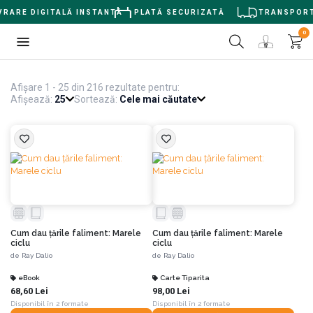
RE DIGITALĂ INSTANTĂ
PLATĂ SECURIZATĂ
TRANSPORT GRA
0
Afișare 1 - 25 din 216 rezultate pentru:
Afișează:
25
Sortează:
Cele mai căutate
Cum dau țările faliment: Marele
Cum dau țările faliment: Marele
ciclu
ciclu
de
Ray Dalio
de
Ray Dalio
eBook
Carte Tiparita
68,60 Lei
98,00 Lei
Disponibil în 2 formate
Disponibil în 2 formate