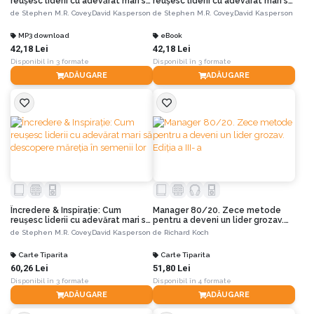
reușesc liderii cu adevărat mari să
reușesc liderii cu adevărat mari să
descopere măreția în semenii lor
descopere măreția în semenii lor
de
Stephen M.R. Covey,
David Kasperson
de
Stephen M.R. Covey,
David Kasperson
MP3 download
eBook
42,18 Lei
42,18 Lei
Disponibil în 3 formate
Disponibil în 3 formate
ADĂUGARE
ADĂUGARE
Încredere & Inspirație: Cum
Manager 80/20. Zece metode
reușesc liderii cu adevărat mari să
pentru a deveni un lider grozav.
descopere măreția în semenii lor
Ediția a III- a
de
Stephen M.R. Covey,
David Kasperson
de
Richard Koch
Carte Tiparita
Carte Tiparita
60,26 Lei
51,80 Lei
Disponibil în 3 formate
Disponibil în 4 formate
ADĂUGARE
ADĂUGARE