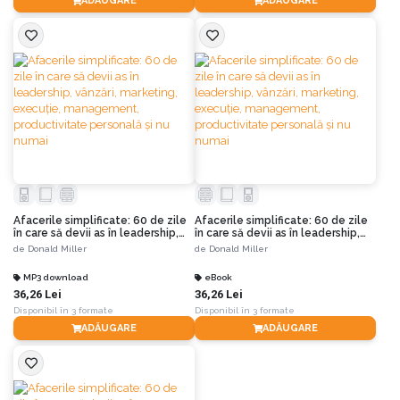
ADĂUGARE
ADĂUGARE
Afacerile simplificate: 60 de zile
Afacerile simplificate: 60 de zile
în care să devii as în leadership,
în care să devii as în leadership,
vânzări, marketing, execuție,
vânzări, marketing, execuție,
de
Donald Miller
de
Donald Miller
management, productivitate
management, productivitate
personală și nu numai
personală și nu numai
MP3 download
eBook
36,26 Lei
36,26 Lei
Disponibil în 3 formate
Disponibil în 3 formate
ADĂUGARE
ADĂUGARE