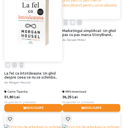
Marketingul simplificat: Un ghid
pas cu pas marca StoryBrand
pentru orice afacere
de
Donald Miller
La fel ca întotdeauna: Un ghid
despre ceea ce nu se schimbă
niciodată
de
Morgan Housel
Carte Tiparita
MP3 download
51,80 Lei
36,25 Lei
Disponibil în 3 formate
Disponibil în 3 formate
ADĂUGARE
ADĂUGARE