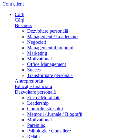
Cont client
Cărți
Cărți
Business
Dezvoltare personală
Management / Leadership
Negocieri
Managementul timpului
Marketing
Motivațional
Office Management
Succes
Transformare personală
Antreprenoriat
Educație financiară
Dezvoltare personală
Etică / Moralitate
Leadership
Controlul stresului
Memorii / Jurnale / Biografii
Motivațional
Parenting
Psihologie / Consiliere
Relații