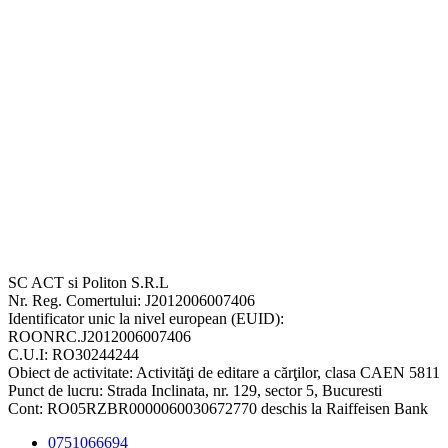
SC ACT si Politon S.R.L
Nr. Reg. Comertului: J2012006007406
Identificator unic la nivel european (EUID):
ROONRC.J2012006007406
C.U.I: RO30244244
Obiect de activitate: Activităţi de editare a cărţilor, clasa CAEN 5811
Punct de lucru: Strada Inclinata, nr. 129, sector 5, Bucuresti
Cont: RO05RZBR0000060030672770 deschis la Raiffeisen Bank
0751066694