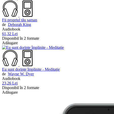
Fii propriul tău şaman
de
Deborah King
Audiobook
61,32 Lei
Disponibil în 2 formate
Adăugare
Eu sunt dorinţe împlinite - Meditaţie
de
Wayne W. Dyer
Audiobook
23,26 Lei
Disponibil în 2 formate
Adăugare