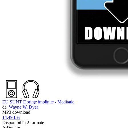
EU SUNT Dorinţe împlinite - Meditatie
de
Wayne W. Dyer
MP3 download
14,49 Lei
Disponibil în 2 formate
Adăugare