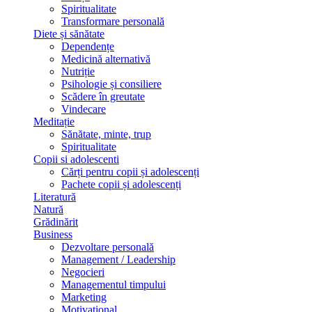
Spiritualitate
Transformare personală
Diete și sănătate
Dependențe
Medicină alternativă
Nutriție
Psihologie și consiliere
Scădere în greutate
Vindecare
Meditație
Sănătate, minte, trup
Spiritualitate
Copii si adolescenti
Cărți pentru copii și adolescenți
Pachete copii și adolescenți
Literatură
Natură
Grădinărit
Business
Dezvoltare personală
Management / Leadership
Negocieri
Managementul timpului
Marketing
Motivațional