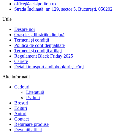
office@actsipoliton.ro
Strada Înclinată, nr. 129, sector 5, București, 050202
Utile
Despre noi
Orașele și librăriile din țară
Termeni şi condiţii
Politica de confidenţialitate
Termeni şi condiţii afiliaţi
Regulament Black Friday 2025
Cariere
Detalii transport audiobookuri şi cărţi
Alte informatii
Cadouri
Literatură
Psalmii
Brosuri
Edituri
Autori
Contact
Returnare produse
Deveniți afiliat