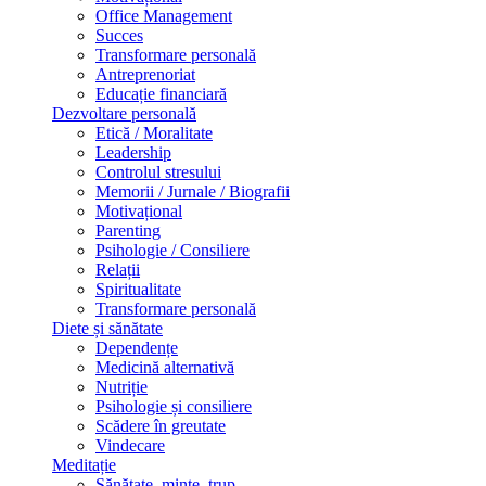
Office Management
Succes
Transformare personală
Antreprenoriat
Educație financiară
Dezvoltare personală
Etică / Moralitate
Leadership
Controlul stresului
Memorii / Jurnale / Biografii
Motivațional
Parenting
Psihologie / Consiliere
Relații
Spiritualitate
Transformare personală
Diete și sănătate
Dependențe
Medicină alternativă
Nutriție
Psihologie și consiliere
Scădere în greutate
Vindecare
Meditație
Sănătate, minte, trup