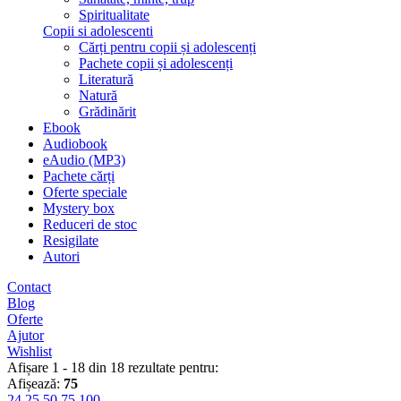
Spiritualitate
Copii si adolescenti
Cărți pentru copii și adolescenți
Pachete copii și adolescenți
Literatură
Natură
Grădinărit
Ebook
Audiobook
eAudio (MP3)
Pachete cărți
Oferte speciale
Mystery box
Reduceri de stoc
Resigilate
Autori
Contact
Blog
Oferte
Ajutor
Wishlist
Afișare 1 - 18 din 18 rezultate pentru:
Afișează:
75
24
25
50
75
100