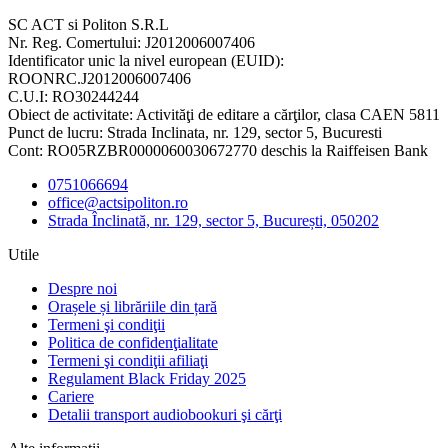
SC ACT si Politon S.R.L
Nr. Reg. Comertului: J2012006007406
Identificator unic la nivel european (EUID):
ROONRC.J2012006007406
C.U.I: RO30244244
Obiect de activitate: Activităţi de editare a cărţilor, clasa CAEN 5811
Punct de lucru: Strada Inclinata, nr. 129, sector 5, Bucuresti
Cont: RO05RZBR0000060030672770 deschis la Raiffeisen Bank
0751066694
office@actsipoliton.ro
Strada Înclinată, nr. 129, sector 5, București, 050202
Utile
Despre noi
Orașele și librăriile din țară
Termeni şi condiţii
Politica de confidenţialitate
Termeni şi condiţii afiliaţi
Regulament Black Friday 2025
Cariere
Detalii transport audiobookuri şi cărţi