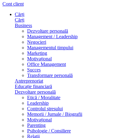
Cont client
Cărți
Cărți
Business
Dezvoltare personală
Management / Leadership
Negocieri
Managementul timpului
Marketing
Motivațional
Office Management
Succes
Transformare personală
Antreprenoriat
Educație financiară
Dezvoltare personală
Etică / Moralitate
Leadership
Controlul stresului
Memorii / Jurnale / Biografii
Motivațional
Parenting
Psihologie / Consiliere
Relații