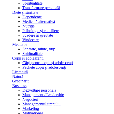
Spiritualitate
Transformare personală
Diete și sănătate
Dependențe
Medicină alternativă
Nutriție
Psihologie și consiliere
Scădere în greutate
Vindecare
Meditație
Sănătate, minte, trup
Spiritualitate
Copii si adolescenti
Cărți pentru copii și adolescenți
Pachete copii și adolescenți
Literatură
Natură
Grădinărit
Business
Dezvoltare personală
Management / Leadership
Negocieri
Managementul timpului
Marketing
Motivațional