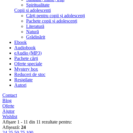
Spiritualitate
Copii si adolescenti
Cărți pentru copii și adolescenți
Pachete copii și adolescenți
Literatură
Natură
Grădinărit
Ebook
Audiobook
eAudio (MP3)
Pachete cărți
Oferte speciale
Mystery box
Reduceri de stoc
Resigilate
Autori
Contact
Blog
Oferte
Ajutor
Wishlist
Afișare 1 - 11 din 11 rezultate pentru:
Afișează:
24
24
25
50
75
100