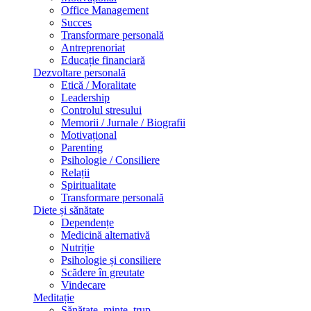
Office Management
Succes
Transformare personală
Antreprenoriat
Educație financiară
Dezvoltare personală
Etică / Moralitate
Leadership
Controlul stresului
Memorii / Jurnale / Biografii
Motivațional
Parenting
Psihologie / Consiliere
Relații
Spiritualitate
Transformare personală
Diete și sănătate
Dependențe
Medicină alternativă
Nutriție
Psihologie și consiliere
Scădere în greutate
Vindecare
Meditație
Sănătate, minte, trup