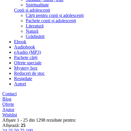
Spiritualitate
Copii si adolescenti
Cărți pentru copii și adolescenți
Pachete copii și adolescenți
Literatură
Natură
Grădinărit
Ebook
Audiobook
eAudio (MP3)
Pachete cărți
Oferte speciale
Mystery box
Reduceri de stoc
Resigilate
Autori
Contact
Blog
Oferte
Ajutor
Wishlist
Afișare 1 - 25 din 1298 rezultate pentru:
Afișează:
25
24
25
50
75
100