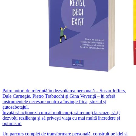
Patru autori de referință în dezvoltarea personală – Susan Jeffers,
Dale Carnegie, Pietro Trabucchi și Gina Veveriță – îți oferă
instrumentele necesare pentru a învinge frica, stresul și
autosabotajul.
Învață să acționezi cu mai mult curaj, să renunți la scuze, să-ți
dezvolți reziliența și să privești viața cu mai multă încredere și
optimism!
Un parcurs complet de transformare personală, construit pe idei și