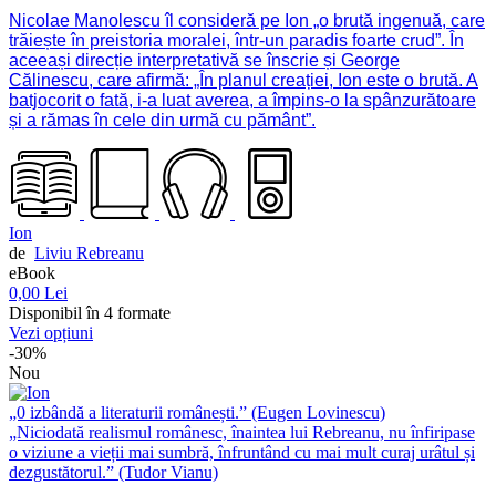
Nicolae Manolescu îl consideră pe Ion „o brută ingenuă, care
trăiește în preistoria moralei, într-un paradis foarte crud”. În
aceeași direcție interpretativă se înscrie și George
Călinescu, care afirmă: „În planul creației, Ion este o brută. A
batjocorit o fată, i-a luat averea, a împins-o la spânzurătoare
și a rămas în cele din urmă cu pământ”.
Ion
de
Liviu Rebreanu
eBook
0,00 Lei
Disponibil în 4 formate
Vezi opțiuni
-30%
Nou
„0 izbândă a literaturii românești.” (Eugen Lovinescu)
„Niciodată realismul românesc, înaintea lui Rebreanu, nu înfiripase
o viziune a vieții mai sumbră, înfruntând cu mai mult curaj urâtul și
dezgustătorul.” (Tudor Vianu)