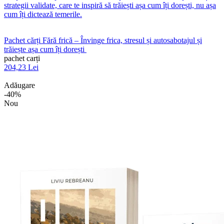
strategii validate, care te inspiră să trăiești așa cum îți dorești, nu așa
cum îți dictează temerile.
Pachet cărți Fără frică – Învinge frica, stresul și autosabotajul și
trăiește așa cum îți dorești
pachet carți
204,23 Lei
Adăugare
-40%
Nou