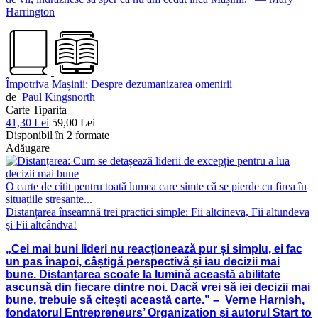
Harrington
Împotriva Mașinii: Despre dezumanizarea omenirii
de
Paul Kingsnorth
Carte Tiparita
41,30 Lei
59,00 Lei
Disponibil în 2 formate
Adăugare
O carte de citit pentru toată lumea care simte că se pierde cu firea în
situațiile stresante...
Distanțarea înseamnă trei practici simple: Fii altcineva, Fii altundeva
și Fii altcândva!
„Cei mai buni lideri nu reacționează pur și simplu, ei fac
un pas înapoi, câștigă perspectivă și iau decizii mai
bune. Distanțarea scoate la lumină această abilitate
ascunsă din fiecare dintre noi. Dacă vrei să iei decizii mai
bune, trebuie să citești această carte.” – Verne Harnish,
fondatorul Entrepreneurs’ Organization și autorul Start to