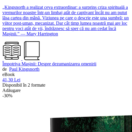
„Kingsnorth a realizat ceva extraordinar: a surprins criza spirituală a
vremurilor noastre într-un limbaj atât de captivant încât nu am putut
lăsa cartea din mână. Viziunea pe care o descrie este una sumbră: un
viitor post-uman, mecanizat. Dar cât timp lumea noastră mai are loc
pentru voci atât de vii, îndrăznesc să sper că nu am cedat încă
Mașinii.” — Mary Harrington
Împotriva Mașinii: Despre dezumanizarea omenirii
de
Paul Kingsnorth
eBook
41,30 Lei
Disponibil în 2 formate
Adăugare
-30%