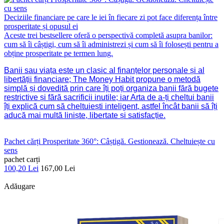
Deciziile financiare pe care le iei în fiecare zi pot face diferența între
prosperitate și opusul ei
Aceste trei bestsellere oferă o perspectivă completă asupra banilor:
cum să îi câștigi, cum să îi administrezi și cum să îi folosești pentru a
obține prosperitate pe termen lung.
Banii sau viața este un clasic al finanțelor personale și al
libertății financiare; The Money Habit propune o metodă
simplă și dovedită prin care îți poți organiza banii fără bugete
restrictive și fără sacrificii inutile; iar Arta de a-ți cheltui banii
îți explică cum să cheltuiești inteligent, astfel încât banii să îți
aducă mai multă liniște, libertate și satisfacție.
Pachet cărți Prosperitate 360°: Câștigă. Gestionează. Cheltuiește cu
sens
pachet carți
100,20 Lei
167,00 Lei
Adăugare