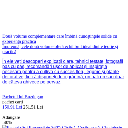
Două volume complementare care îmbină cunoștințele solide cu
experiența practică
Împreună, cele două volume oferă echilibrul ideal dintre teorie și
practică
În ele veți descoperi explicații clare, tehnici testate, fotografii
pas cu pas, recomandări ușor de aplicat și inspirația
necesară pentru a cultiva cu succes flori, legume și plante
decorative, fie că dispuneți de o grădină, un balcon sau doar
de câteva ghivece pe pervaz.
Pachetul lui Buzdugan
pachet carți
150,91 Lei
251,51 Lei
Adăugare
-40%