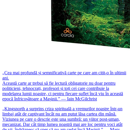
„Cea mai profundă și semnificativă carte pe care am citit-o în ultimii
ani.
Această carte ar trebui să fie lectură obligatorie nu doar pentru
politicieni, tehnocrați, profesori și toți cei care contribuie la
modelarea lumii noastre, ci pentru fiecare suflet încă viu în această
epocă înfricoșătoare a Mașinii.” — Iain McGilchrist
„Kingsnorth a surprins criza spirituală a vremurilor noastre într-un
limbaj atât de captivant încât nu am putut lăsa cartea din mână.
Viziunea pe care o descrie este una sumbră: un viitor post-uman,
mecanizat. Dar cât timp lumea noastră mai are loc pentru voci atât
de vii, îndrăznesc să sper că nu am cedat încă Mașinii.” — Mary