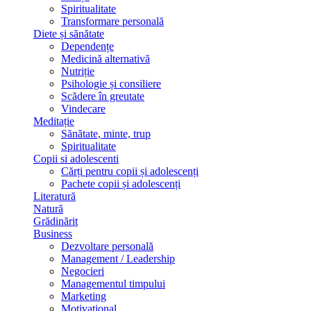
Spiritualitate
Transformare personală
Diete și sănătate
Dependențe
Medicină alternativă
Nutriție
Psihologie și consiliere
Scădere în greutate
Vindecare
Meditație
Sănătate, minte, trup
Spiritualitate
Copii si adolescenti
Cărți pentru copii și adolescenți
Pachete copii și adolescenți
Literatură
Natură
Grădinărit
Business
Dezvoltare personală
Management / Leadership
Negocieri
Managementul timpului
Marketing
Motivațional