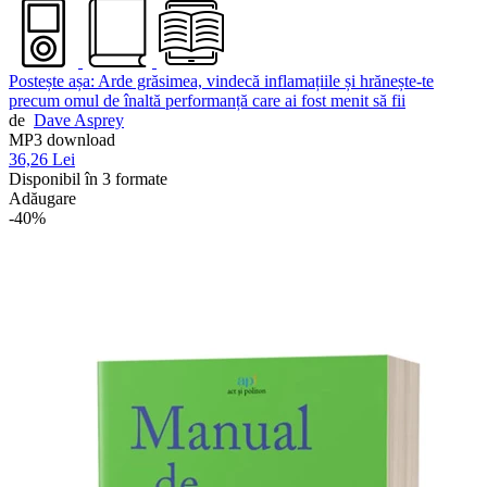
Postește așa: Arde grăsimea, vindecă inflamațiile și hrănește-te
precum omul de înaltă performanță care ai fost menit să fii
de
Dave Asprey
MP3 download
36,26 Lei
Disponibil în 3 formate
Adăugare
-40%