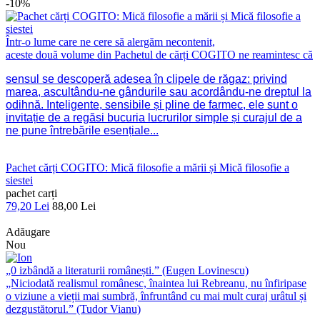
-10%
Într-o lume care ne cere să alergăm necontenit,
aceste două volume din Pachetul de cărți COGITO ne reamintesc că
sensul se descoperă adesea în clipele de răgaz: privind
marea, ascultându-ne gândurile sau acordându-ne dreptul la
odihnă. Inteligente, sensibile și pline de farmec, ele sunt o
invitație de a regăsi bucuria lucrurilor simple și curajul de a
ne pune întrebările esențiale...
Pachet cărți COGITO: Mică filosofie a mării și Mică filosofie a
siestei
pachet carți
79,20 Lei
88,00 Lei
Adăugare
Nou
„0 izbândă a literaturii românești.” (Eugen Lovinescu)
„Niciodată realismul românesc, înaintea lui Rebreanu, nu înfiripase
o viziune a vieții mai sumbră, înfruntând cu mai mult curaj urâtul și
dezgustătorul.” (Tudor Vianu)