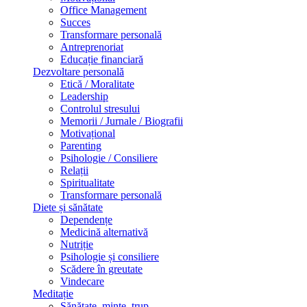
Office Management
Succes
Transformare personală
Antreprenoriat
Educație financiară
Dezvoltare personală
Etică / Moralitate
Leadership
Controlul stresului
Memorii / Jurnale / Biografii
Motivațional
Parenting
Psihologie / Consiliere
Relații
Spiritualitate
Transformare personală
Diete și sănătate
Dependențe
Medicină alternativă
Nutriție
Psihologie și consiliere
Scădere în greutate
Vindecare
Meditație
Sănătate, minte, trup