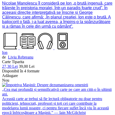
Nicolae Manolescu îl consideră pe Ion „o brută ingenuă, care
trăiește în preistoria moralei, într-un paradis foarte crud”. În
aceeași direcție interpretativă se înscrie și George
Călinescu, care afirmă: „În planul creației, Ion este o brută. A
batjocorit o fată, i-a luat averea, a împins-o la spânzurătoare
și a rămas în cele din urmă cu pământ”.
Ion
de
Liviu Rebreanu
Carte Tiparita
27,30 Lei
39,00 Lei
Disponibil în 4 formate
Adăugare
Nou
„Cea mai profundă și semnificativă carte pe care am citit-o în ultimii
ani.
Această carte ar trebui să fie lectură obligatorie nu doar pentru
politicieni, tehnocrați, profesori și toți cei care contribuie la
modelarea lumii noastre, ci pentru fiecare suflet încă viu în această
epocă înfricoșătoare a Mașinii.” — Iain McGilchrist