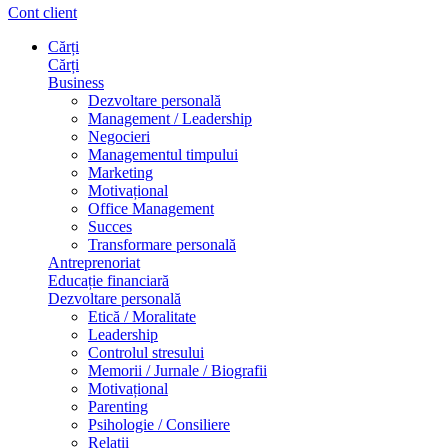
Cont client
Cărți
Cărți
Business
Dezvoltare personală
Management / Leadership
Negocieri
Managementul timpului
Marketing
Motivațional
Office Management
Succes
Transformare personală
Antreprenoriat
Educație financiară
Dezvoltare personală
Etică / Moralitate
Leadership
Controlul stresului
Memorii / Jurnale / Biografii
Motivațional
Parenting
Psihologie / Consiliere
Relații