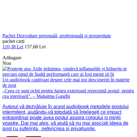
Pachet Dezvoltare personală, profesională și prosperitate
pachet carți
110,38 Lei
157,68 Lei
Adăugare
Nou
Un audiobook captivant despre cele mai noi descoperiri în materie
de post
„Ceea ce sunt ochii pentru lumea exterioară reprezintă postul, pentru
cea interioară”. – Mahatma Gandhi
Autorul vă dezvăluie în acest audiobook metodele postului
intermitent, ajutându-vă totodată să înțelegeți ce impact
extraordinar poate avea postul asupra corpului și minții
voastre. Dar mai ales, vă ajută să nu mai asociați ideea de
post cu suferința, nefericirea și privațiunile.