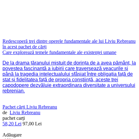
Redescoperă trei dintre operele fundamentale ale lui Liviu Rebreanu
în acest pachet de cărți
Care explorează temele fundamentale ale existenței umane
De la drama țăranului mistuit de dorința de a avea pământ, la
povestea fascinantă a iubirii care traversează veacurile și
până la tragedia intelectualului sfâșiat între obligația față de
stat și fidelitatea față de propria conștiință, aceste trei
capodopere dezvăluie extraordinara diversitate a universului
rebrenian.
Pachet cărți Liviu Rebreanu
de
Liviu Rebreanu
pachet carți
58,20 Lei
97,00 Lei
Adăugare