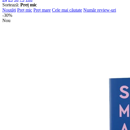
Sortează:
Preț mic
Noutăți
Preț mic
Preț mare
Cele mai căutate
Număr review-uri
-30%
Nou