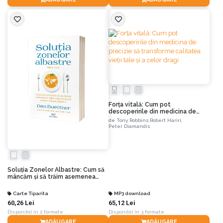
Forța vitală: Cum pot
descoperirile din medicina de
precizie să transforme calitatea
de
Tony Robbins,
Robert Hariri,
vieții tale și a celor dragi
Peter Diamandis
Soluția Zonelor Albastre: Cum să
mâncăm și să trăim asemenea
celor mai sănătoși oameni de pe
planetă. Ediția a II-a
Carte Tiparita
MP3 download
60,26 Lei
65,12 Lei
Disponibil în 2 formate
Disponibil în 3 formate
ADĂUGARE
ADĂUGARE