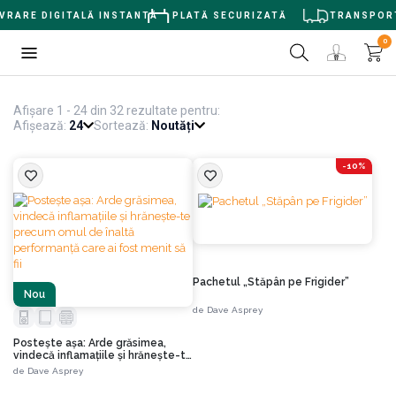
ARE DIGITALĂ INSTANTĂ
PLATĂ SECURIZATĂ
TRANSPORT GR
0
Afișare 1 - 24 din 32 rezultate pentru:
Afișează:
24
Sortează:
Noutăți
-10%
Pachetul „Stăpân pe Frigider”
Nou
de
Dave Asprey
Postește așa: Arde grăsimea,
vindecă inflamațiile și hrănește-te
precum omul de înaltă
de
Dave Asprey
performanță care ai fost menit să
fii