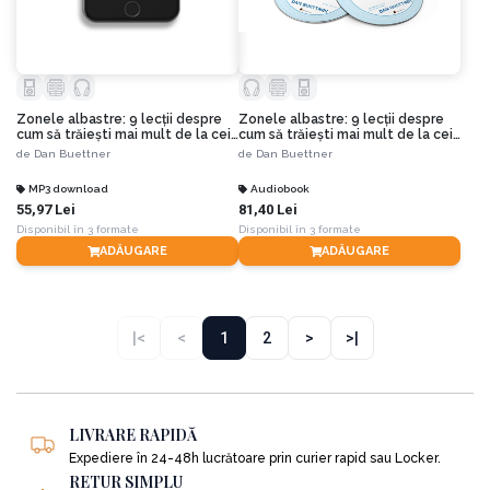
Zonele albastre: 9 lecții despre
Zonele albastre: 9 lecții despre
cum să trăiești mai mult de la cei
cum să trăiești mai mult de la cei
mai longevivi oameni
mai longevivi oameni
de
Dan Buettner
de
Dan Buettner
MP3 download
Audiobook
55,97 Lei
81,40 Lei
Disponibil în 3 formate
Disponibil în 3 formate
ADĂUGARE
ADĂUGARE
|<
<
1
2
>
>|
LIVRARE RAPIDĂ
Expediere în 24-48h lucrătoare prin curier rapid sau Locker.
RETUR SIMPLU