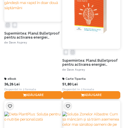
Supermintea: Planul Bulletproof
pentru activarea energiei
cerebrale latente, ca să lucrezi
de
Dave Asprey
mai inteligent și să gândești mai
rapid în doar două săptămâni
Supermintea: Planul Bulletproof
pentru activarea energiei
cerebrale latente, ca să lucrezi
de
Dave Asprey
mai inteligent și să gândești mai
rapid în doar două săptămâni
eBook
Carte Tiparita
36,26 Lei
51,80 Lei
Disponibil în 2 formate
Disponibil în 2 formate
ADĂUGARE
ADĂUGARE