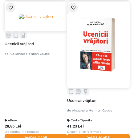
Ucenicii vrăjitori
de
Alexandra Henrion-Caude
Ucenicii vrăjitori
de
Alexandra Henrion-Caude
eBook
Carte Tiparita
28,86 Lei
41,23 Lei
Disponibil în 3 formate
Disponibil în 3 formate
ADĂUGARE
ADĂUGARE