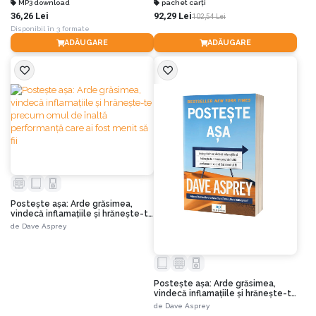
MP3 download
pachet carți
36,26 Lei
92,29 Lei
102,54 Lei
Disponibil în 3 formate
ADĂUGARE
ADĂUGARE
Postește așa: Arde grăsimea,
vindecă inflamațiile și hrănește-te
precum omul de înaltă
de
Dave Asprey
performanță care ai fost menit să
fii
Postește așa: Arde grăsimea,
vindecă inflamațiile și hrănește-te
precum omul de înaltă
de
Dave Asprey
performanță care ai fost menit să