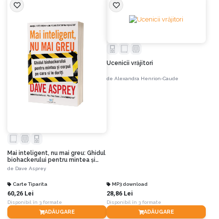
Ucenicii vrăjitori
de
Alexandra Henrion-Caude
Mai inteligent, nu mai greu: Ghidul
biohackerului pentru mintea și
corpul pe care ți le dorești
de
Dave Asprey
Carte Tiparita
MP3 download
60,26 Lei
28,86 Lei
Disponibil în 3 formate
Disponibil în 3 formate
ADĂUGARE
ADĂUGARE