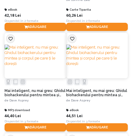
eBook
Carte Tiparita
42,18 Lei
60,26 Lei
Disponibil în 2 formate
Disponibil în 2 formate
ADĂUGARE
ADĂUGARE
Mai inteligent, nu mai greu: Ghidul
Mai inteligent, nu mai greu: Ghidul
biohackerului pentru mintea și
biohackerului pentru mintea și
corpul pe care ți le dorești
corpul pe care ți le dorești
de
Dave Asprey
de
Dave Asprey
MP3 download
eBook
44,40 Lei
44,51 Lei
Disponibil în 3 formate
Disponibil în 3 formate
ADĂUGARE
ADĂUGARE