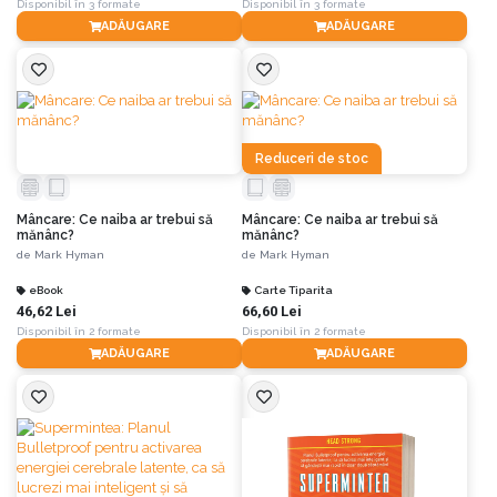
Disponibil în 3 formate
Disponibil în 3 formate
ADĂUGARE
ADĂUGARE
Reduceri de stoc
Mâncare: Ce naiba ar trebui să
Mâncare: Ce naiba ar trebui să
mănânc?
mănânc?
de
Mark Hyman
de
Mark Hyman
eBook
Carte Tiparita
46,62 Lei
66,60 Lei
Disponibil în 2 formate
Disponibil în 2 formate
ADĂUGARE
ADĂUGARE