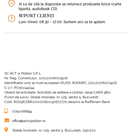
Ai 14 de zile la dispoziție să returnezi produsele fizice (carte
tipărită, audiobook CD).
SUPORT CLIENȚI
Luni-Vineri: 08:30 - 17:00. Suntem aici să te ajutăm.
SC ACT si Politon S.R.L
Nr. Reg. Comertului: J2012006007406
Identificator unic la nivel european (EUID): ROONRC.J2012006007406
C.U.I: RO30244244
Obiect de activitate: Activităţi de editare a cărţilor, clasa CAEN 5811
Punct de lucru: Strada Inclinata, nr. 129, sector 5, Bucuresti
Cont: RO05RZBR0000060030672770 deschis la Raiffeisen Bank
0751066694
office@actsipoliton.ro
Strada Înclinată, nr. 129, sector 5, București, 050202