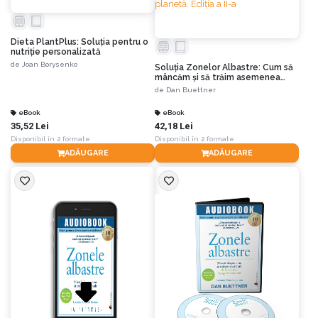
Dieta PlantPlus: Soluția pentru o
nutriție personalizată
de
Joan Borysenko
Soluția Zonelor Albastre: Cum să
mâncăm și să trăim asemenea
celor mai sănătoși oameni de pe
de
Dan Buettner
planetă. Ediția a II-a
eBook
eBook
35,52 Lei
42,18 Lei
Disponibil în 2 formate
Disponibil în 2 formate
ADĂUGARE
ADĂUGARE