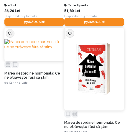
fii
eBook
Carte Tiparita
36,26 Lei
51,80 Lei
Disponibil în 3 formate
Disponibil în 3 formate
ADĂUGARE
ADĂUGARE
Marea dezordine hormonală: Ce
ne otrăvește fără să știm
de
Corinne Lalo
Marea dezordine hormonală: Ce
ne otrăvește fără să știm
de
Corinne Lalo