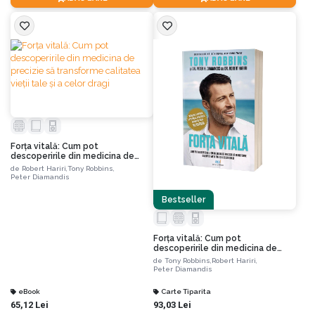
Forța vitală: Cum pot
descoperirile din medicina de
precizie să transforme calitatea
de
Robert Hariri,
Tony Robbins,
vieții tale și a celor dragi
Peter Diamandis
Bestseller
Forța vitală: Cum pot
descoperirile din medicina de
precizie să transforme calitatea
de
Tony Robbins,
Robert Hariri,
vieții tale și a celor dragi
Peter Diamandis
eBook
Carte Tiparita
65,12 Lei
93,03 Lei