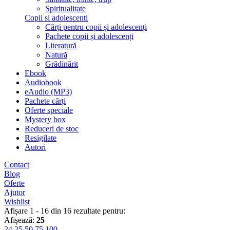
Spiritualitate
Copii si adolescenti
Cărți pentru copii și adolescenți
Pachete copii și adolescenți
Literatură
Natură
Grădinărit
Ebook
Audiobook
eAudio (MP3)
Pachete cărți
Oferte speciale
Mystery box
Reduceri de stoc
Resigilate
Autori
Contact
Blog
Oferte
Ajutor
Wishlist
Afișare 1 - 16 din 16 rezultate pentru:
Afișează:
25
24
25
50
75
100