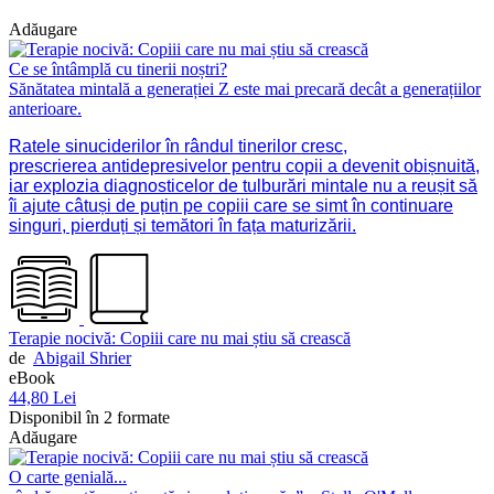
Adăugare
Ce se întâmplă cu tinerii noștri?
Sănătatea mintală a generației Z este mai precară decât a generațiilor
anterioare.
Ratele sinuciderilor în rândul tinerilor cresc,
prescrierea antidepresivelor pentru copii a devenit obișnuită,
iar explozia diagnosticelor de tulburări mintale nu a reușit să
îi ajute câtuși de puțin pe copiii care se simt în continuare
singuri, pierduți și temători în fața maturizării.
Terapie nocivă: Copiii care nu mai știu să crească
de
Abigail Shrier
eBook
44,80 Lei
Disponibil în 2 formate
Adăugare
O carte genială...