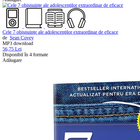
Cele 7 obişnuinţe ale adolescenţilor extraordinar de eficace
de
Sean Covey
MP3 download
56,75 Lei
Disponibil în 4 formate
Adăugare