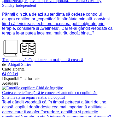
„îndrăzneață, captivantă și revoluționară. ” – Stella O'Malley,
Sunday Independent
Părinții din ziua de azi au tendința să cedeze controlul
asupra copiilor lor „experților” în sănătate mintală, convinși
fiind că fericirea și echilibrul acestora pot fi obținute prin
terapie, consiliere și „wellness”. Dar te-ai gândit vreodată că
terapia le-ar putea face mai mult rău decât bine...?
Terapie nocivă: Copiii care nu mai știu să crească
de
Abigail Shrier
Carte Tiparita
64,00 Lei
Disponibil în 2 formate
Adăugare
Cartea care te învață să te conectezi autentic cu copilul tău
Și te învață să repari relația, nu copilul
Te-ai gândit vreodată că, în timpul petrecut alături de tine,
acasă, copilul dobândește cea mai importantă abilitate –
aceea care îi va oferi încredere, echilibru și protecție
emoțională pentru o viață întreagă, asemenea unui vaccin?