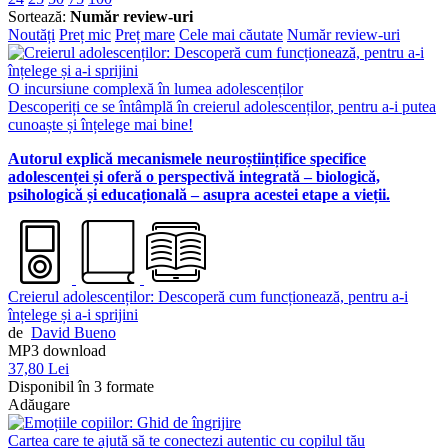
Sortează:
Număr review-uri
Noutăți
Preț mic
Preț mare
Cele mai căutate
Număr review-uri
O incursiune complexă în lumea adolescenților
Descoperiți ce se întâmplă în creierul adolescenților, pentru a-i putea
cunoaște și înțelege mai bine!
Autorul explică mecanismele neuroștiințifice specifice
adolescenței și oferă o perspectivă integrată – biologică,
psihologică și educațională – asupra acestei etape a vieții.
Creierul adolescenților: Descoperă cum funcționează, pentru a-i
înțelege și a-i sprijini
de
David Bueno
MP3 download
37,80 Lei
Disponibil în 3 formate
Adăugare
Cartea care te ajută să te conectezi autentic cu copilul tău