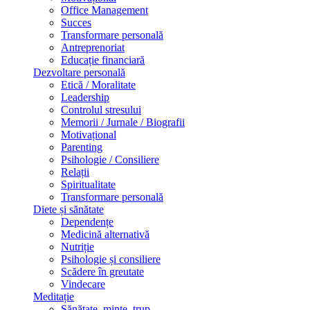
Office Management
Succes
Transformare personală
Antreprenoriat
Educație financiară
Dezvoltare personală
Etică / Moralitate
Leadership
Controlul stresului
Memorii / Jurnale / Biografii
Motivațional
Parenting
Psihologie / Consiliere
Relații
Spiritualitate
Transformare personală
Diete și sănătate
Dependențe
Medicină alternativă
Nutriție
Psihologie și consiliere
Scădere în greutate
Vindecare
Meditație
Sănătate, minte, trup