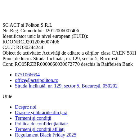
SC ACT si Politon S.R.L
Nr. Reg. Comertului: J2012006007406
Identificator unic la nivel european (EUID):
ROONRC.J2012006007406
C.U.I: RO30244244
Obiect de activitate: Activităţi de editare a cărţilor, clasa CAEN 5811
Punct de lucru: Strada Inclinata, nr. 129, sector 5, Bucuresti
Cont: RO05RZBR0000060030672770 deschis la Raiffeisen Bank
0751066694
office@actsipoliton.ro
Strada Înclinată, nr. 129, sector 5, București, 050202
Utile
Despre noi
Orașele și librăriile din țară
Termeni şi condiţii
Politica de confidenţialitate
Termeni şi condiţii afiliaţi
Regulament Black Friday 2025