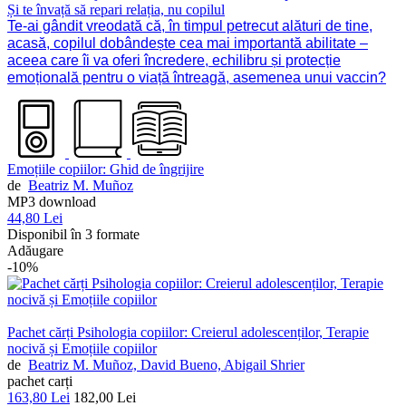
Și te învață să repari relația, nu copilul
Te-ai gândit vreodată că, în timpul petrecut alături de tine,
acasă, copilul dobândește cea mai importantă abilitate –
aceea care îi va oferi încredere, echilibru și protecție
emoțională pentru o viață întreagă, asemenea unui vaccin?
Emoțiile copiilor: Ghid de îngrijire
de
Beatriz M. Muñoz
MP3 download
44,80 Lei
Disponibil în 3 formate
Adăugare
-10%
Pachet cărți Psihologia copiilor: Creierul adolescenților, Terapie
nocivă și Emoțiile copiilor
de
Beatriz M. Muñoz,
David Bueno,
Abigail Shrier
pachet carți
163,80 Lei
182,00 Lei