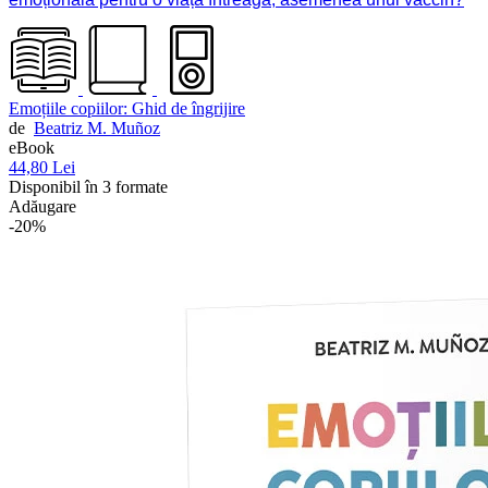
Emoțiile copiilor: Ghid de îngrijire
de
Beatriz M. Muñoz
eBook
44,80 Lei
Disponibil în 3 formate
Adăugare
-20%