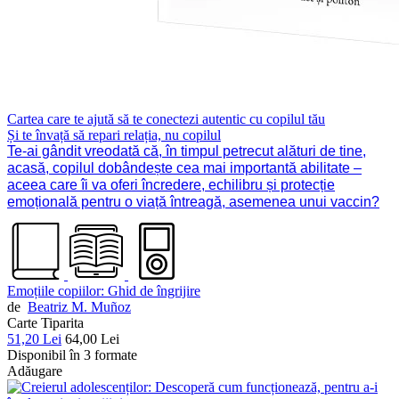
Cartea care te ajută să te conectezi autentic cu copilul tău
Și te învață să repari relația, nu copilul
Te-ai gândit vreodată că, în timpul petrecut alături de tine,
acasă, copilul dobândește cea mai importantă abilitate –
aceea care îi va oferi încredere, echilibru și protecție
emoțională pentru o viață întreagă, asemenea unui vaccin?
Emoțiile copiilor: Ghid de îngrijire
de
Beatriz M. Muñoz
Carte Tiparita
51,20 Lei
64,00 Lei
Disponibil în 3 formate
Adăugare