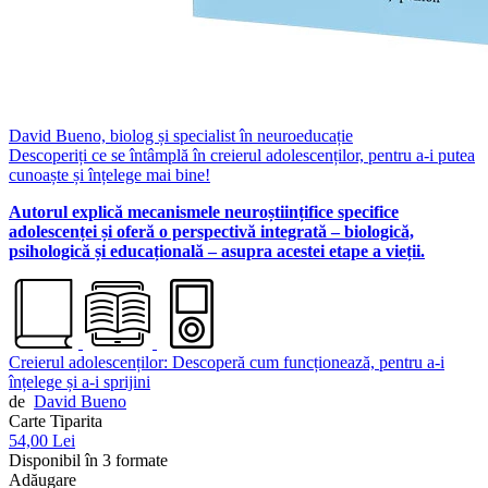
David Bueno, biolog și specialist în neuroeducație
Descoperiți ce se întâmplă în creierul adolescenților, pentru a-i putea
cunoaște și înțelege mai bine!
Autorul explică mecanismele neuroștiințifice specifice
adolescenței și oferă o perspectivă integrată – biologică,
psihologică și educațională – asupra acestei etape a vieții.
Creierul adolescenților: Descoperă cum funcționează, pentru a-i
înțelege și a-i sprijini
de
David Bueno
Carte Tiparita
54,00 Lei
Disponibil în 3 formate
Adăugare