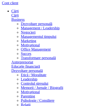
Cont client
Cărți
Cărți
Business
Dezvoltare personală
Management / Leadership
Negocieri
Managementul timpului
Marketing
Motivațional
Office Management
Succes
Transformare personală
Antreprenoriat
Educație financiară
Dezvoltare personală
Etică / Moralitate
Leadership
Controlul stresului
Memorii / Jurnale / Biografii
Motivațional
Parenting
Psihologie / Consiliere
Relații