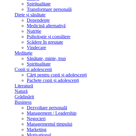
Spiritualitate
Transformare personală
Diete și sănătate
Dependențe
Medicină alternativă
Nutriție
Psihologie și consiliere
Scădere în greutate
Vindecare
Meditație
Sănătate, minte, trup
Spiritualitate
Copii si adolescenti
Cărți pentru copii și adolescenți
Pachete copii și adolescenți
Literatură
Natură
Grădinărit
Business
Dezvoltare personală
Management / Leadership
Negocieri
Managementul timpului
Marketing
Motivațional