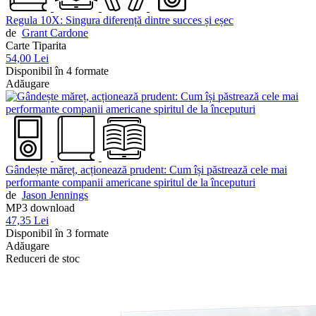
Regula 10X: Singura diferență dintre succes și eșec
de
Grant Cardone
Carte Tiparita
54,00 Lei
Disponibil în 4 formate
Adăugare
Gândește măreț, acționează prudent: Cum își păstrează cele mai
performante companii americane spiritul de la începuturi
de
Jason Jennings
MP3 download
47,35 Lei
Disponibil în 3 formate
Adăugare
Reduceri de stoc