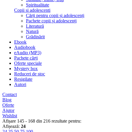
Spiritualitate
Copii si adolescenti
Cărți pentru copii și adolescenți
Pachete copii și adolescenți
Literatură
Natură
Grădinărit
Ebook
Audiobook
eAudio (MP3)
Pachete cărți
Oferte speciale
Mystery box
Reduceri de stoc
Resigilate
Autori
Contact
Blog
Oferte
Ajutor
Wishlist
Afișare 145 - 168 din 216 rezultate pentru:
Afișează:
24
24
25
50
75
100