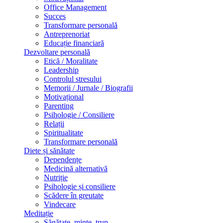
Office Management
Succes
Transformare personală
Antreprenoriat
Educație financiară
Dezvoltare personală
Etică / Moralitate
Leadership
Controlul stresului
Memorii / Jurnale / Biografii
Motivațional
Parenting
Psihologie / Consiliere
Relații
Spiritualitate
Transformare personală
Diete și sănătate
Dependențe
Medicină alternativă
Nutriție
Psihologie și consiliere
Scădere în greutate
Vindecare
Meditație
Sănătate, minte, trup