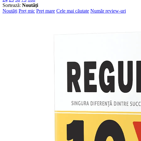
Sortează:
Noutăți
Noutăți
Preț mic
Preț mare
Cele mai căutate
Număr review-uri