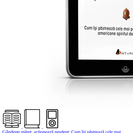
Gândește măreț, acționează prudent: Cum își păstrează cele mai