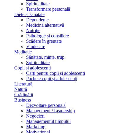
Spiritualitate
Transformare personală
Diete și sănătate
Dependențe
Medicină alternativă
Nutriție
Psihologie și consiliere
Scădere în greutate
Vindecare
Meditație
Sănătate, minte, trup
Spiritualitate
Copii si adolescenti
Cărți pentru copii și adolescenți
Pachete copii și adolescenți
Literatură
Natură
Grădinărit
Business
Dezvoltare personală
Management / Leadership
Negocieri
Managementul timpului
Marketing
Motivațional