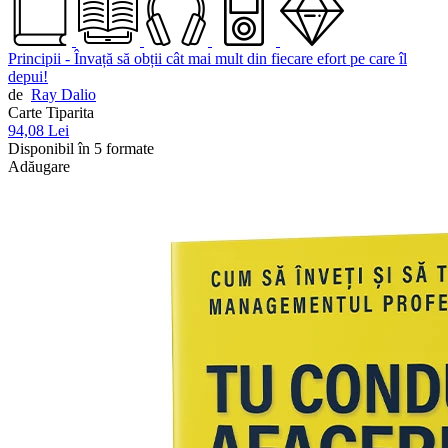
Principii - Învață să obții cât mai mult din fiecare efort pe care îl
depui!
de
Ray Dalio
Carte Tiparita
94,08 Lei
Disponibil în 5 formate
Adăugare