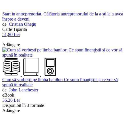
Start în antreprenoriat. Călătoria antreprenorului de la a ști la a avea
înspre a deveni
de
Cristian Onețiu
Carte Tiparita
51,80 Lei
Adăugare
Cum să vorbești pe limba banilor: Ce spun finanțiștii și ce vor să
spună în realitate
de
John Lanchester
eBook
36,26 Lei
Disponibil în 3 formate
Adăugare