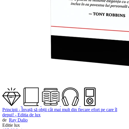
Principii - Învață să obții cât mai mult din fiecare efort pe care îl
depui! - Editia de lux
de
Ray Dalio
Editie lux