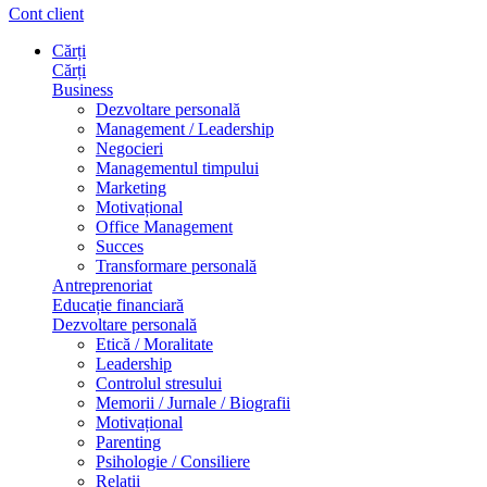
Cont client
Cărți
Cărți
Business
Dezvoltare personală
Management / Leadership
Negocieri
Managementul timpului
Marketing
Motivațional
Office Management
Succes
Transformare personală
Antreprenoriat
Educație financiară
Dezvoltare personală
Etică / Moralitate
Leadership
Controlul stresului
Memorii / Jurnale / Biografii
Motivațional
Parenting
Psihologie / Consiliere
Relații