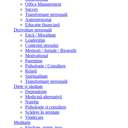
Office Management
Succes
Transformare personală
Antreprenoriat
Educație financiară
Dezvoltare personală
Etică / Moralitate
Leadership
Controlul stresului
Memorii / Jurnale / Biografii
Motivațional
Parenting
Psihologie / Consiliere
Relații
Spiritualitate
Transformare personală
Diete și sănătate
Dependențe
Medicină alternativă
Nutriție
Psihologie și consiliere
Scădere în greutate
Vindecare
Meditație
Sănătate, minte, trup