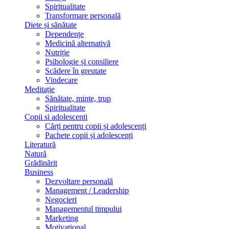
Spiritualitate
Transformare personală
Diete și sănătate
Dependențe
Medicină alternativă
Nutriție
Psihologie și consiliere
Scădere în greutate
Vindecare
Meditație
Sănătate, minte, trup
Spiritualitate
Copii si adolescenti
Cărți pentru copii și adolescenți
Pachete copii și adolescenți
Literatură
Natură
Grădinărit
Business
Dezvoltare personală
Management / Leadership
Negocieri
Managementul timpului
Marketing
Motivațional