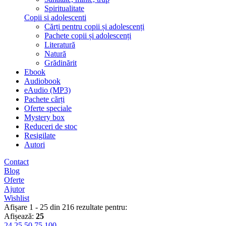
Spiritualitate
Copii si adolescenti
Cărți pentru copii și adolescenți
Pachete copii și adolescenți
Literatură
Natură
Grădinărit
Ebook
Audiobook
eAudio (MP3)
Pachete cărți
Oferte speciale
Mystery box
Reduceri de stoc
Resigilate
Autori
Contact
Blog
Oferte
Ajutor
Wishlist
Afișare 1 - 25 din 216 rezultate pentru:
Afișează:
25
24
25
50
75
100