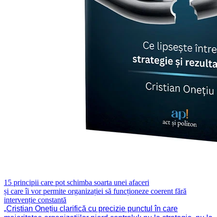
15 principii care pot schimba soarta unei afaceri
și care îi vor permite organizației să funcționeze coerent fără
intervenție constantă
„Cristian Onețiu clarifică cu precizie punctul în care