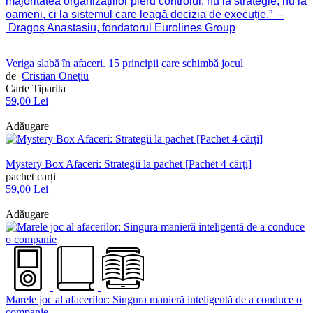
majoritatea organizațiilor pierd controlul: nu la strategie, nu la
oameni, ci la sistemul care leagă decizia de execuție.”
–
Dragoș Anastasiu, fondatorul Eurolines Group
Veriga slabă în afaceri. 15 principii care schimbă jocul
de
Cristian Onețiu
Carte Tiparita
59,00 Lei
Adăugare
Mystery Box Afaceri: Strategii la pachet [Pachet 4 cărți]
pachet carți
59,00 Lei
Adăugare
Marele joc al afacerilor: Singura manieră inteligentă de a conduce o
companie