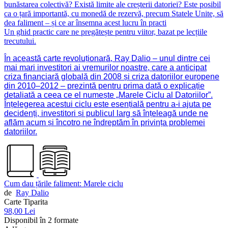
bunăstarea colectivă? Există limite ale creșterii datoriei? Este posibil
ca o țară importantă, cu monedă de rezervă, precum Statele Unite, să
dea faliment – și ce ar însemna acest lucru în practi
Un ghid practic care ne pregătește pentru viitor, bazat pe lecțiile
trecutului.
În această carte revoluționară, Ray Dalio – unul dintre cei
mai mari investitori ai vremurilor noastre, care a anticipat
criza financiară globală din 2008 și criza datoriilor europene
din 2010–2012 – prezintă pentru prima dată o explicație
detaliată a ceea ce el numește „Marele Ciclu al Datoriilor”.
Înțelegerea acestui ciclu este esențială pentru a-i ajuta pe
decidenți, investitori și publicul larg să înțeleagă unde ne
aflăm acum și încotro ne îndreptăm în privința problemei
datoriilor.
Cum dau țările faliment: Marele ciclu
de
Ray Dalio
Carte Tiparita
98,00 Lei
Disponibil în 2 formate