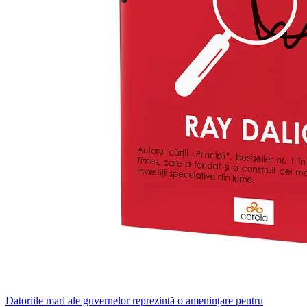
Datoriile mari ale guvernelor reprezintă o amenințare pentru