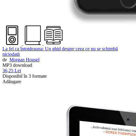
La fel ca întotdeauna: Un ghid despre ceea ce nu se schimbă
niciodată
de
Morgan Housel
MP3 download
36,25 Lei
Disponibil în 3 formate
Adăugare