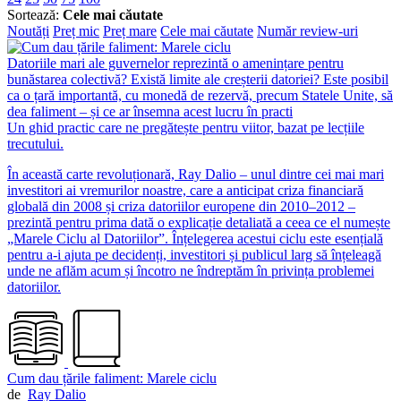
Sortează:
Cele mai căutate
Noutăți
Preț mic
Preț mare
Cele mai căutate
Număr review-uri
Datoriile mari ale guvernelor reprezintă o amenințare pentru
bunăstarea colectivă? Există limite ale creșterii datoriei? Este posibil
ca o țară importantă, cu monedă de rezervă, precum Statele Unite, să
dea faliment – și ce ar însemna acest lucru în practi
Un ghid practic care ne pregătește pentru viitor, bazat pe lecțiile
trecutului.
În această carte revoluționară, Ray Dalio – unul dintre cei mai mari
investitori ai vremurilor noastre, care a anticipat criza financiară
globală din 2008 și criza datoriilor europene din 2010–2012 –
prezintă pentru prima dată o explicație detaliată a ceea ce el numește
„Marele Ciclu al Datoriilor”. Înțelegerea acestui ciclu este esențială
pentru a-i ajuta pe decidenți, investitori și publicul larg să înțeleagă
unde ne aflăm acum și încotro ne îndreptăm în privința problemei
datoriilor.
Cum dau țările faliment: Marele ciclu
de
Ray Dalio