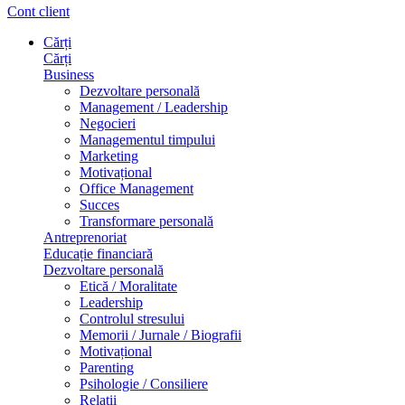
Cont client
Cărți
Cărți
Business
Dezvoltare personală
Management / Leadership
Negocieri
Managementul timpului
Marketing
Motivațional
Office Management
Succes
Transformare personală
Antreprenoriat
Educație financiară
Dezvoltare personală
Etică / Moralitate
Leadership
Controlul stresului
Memorii / Jurnale / Biografii
Motivațional
Parenting
Psihologie / Consiliere
Relații