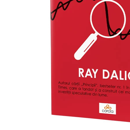
Motivațional
Office Management
Succes
Transformare personală
Antreprenoriat
Educație financiară
Dezvoltare personală
Etică / Moralitate
Leadership
Controlul stresului
Memorii / Jurnale / Biografii
Motivațional
Parenting
Psihologie / Consiliere
Relații
Spiritualitate
Transformare personală
Diete și sănătate
Dependențe
Medicină alternativă
Nutriție
Psihologie și consiliere
Scădere în greutate
Vindecare
Meditație