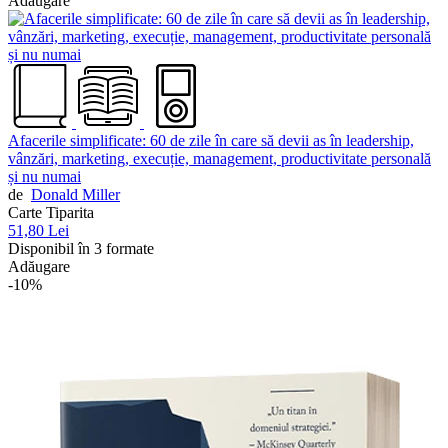
Adăugare
Afacerile simplificate: 60 de zile în care să devii as în leadership,
vânzări, marketing, execuție, management, productivitate personală
și nu numai
de
Donald Miller
Carte Tiparita
51,80 Lei
Disponibil în 3 formate
Adăugare
-10%