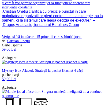
și care îi vor permite organizației să funcționeze coerent fără
intervenție constantă
„Cristian Onețiu clarifică cu precizie punctul în care
majoritatea organizațiilor pierd controlul: nu la strategie, nu la
oameni, ci la sistemul care leagă decizia de execuție.”
–
Dragoș Anastasiu, fondatorul Eurolines Group
Veriga slabă în afaceri. 15 principii care schimbă jocul
de
Cristian Onețiu
Carte Tiparita
59,00 Lei
Adăugare
Mystery Box Afaceri: Strategii la pachet [Pachet 4 cărți]
pachet carți
59,00 Lei
Adăugare