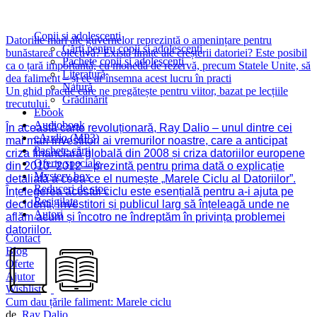
Sănătate, minte, trup
Spiritualitate
Copii si adolescenti
Datoriile mari ale guvernelor reprezintă o amenințare pentru
Cărți pentru copii și adolescenți
bunăstarea colectivă? Există limite ale creșterii datoriei? Este posibil
Pachete copii și adolescenți
ca o țară importantă, cu monedă de rezervă, precum Statele Unite, să
Literatură
dea faliment – și ce ar însemna acest lucru în practi
Natură
Un ghid practic care ne pregătește pentru viitor, bazat pe lecțiile
Grădinărit
trecutului.
Ebook
Audiobook
În această carte revoluționară, Ray Dalio – unul dintre cei
eAudio (MP3)
mai mari investitori ai vremurilor noastre, care a anticipat
Pachete cărți
criza financiară globală din 2008 și criza datoriilor europene
Oferte speciale
din 2010–2012 – prezintă pentru prima dată o explicație
Mystery box
detaliată a ceea ce el numește „Marele Ciclu al Datoriilor”.
Reduceri de stoc
Înțelegerea acestui ciclu este esențială pentru a-i ajuta pe
Resigilate
decidenți, investitori și publicul larg să înțeleagă unde ne
Autori
aflăm acum și încotro ne îndreptăm în privința problemei
datoriilor.
Contact
Blog
Oferte
Ajutor
Wishlist
Cum dau țările faliment: Marele ciclu
de
Ray Dalio