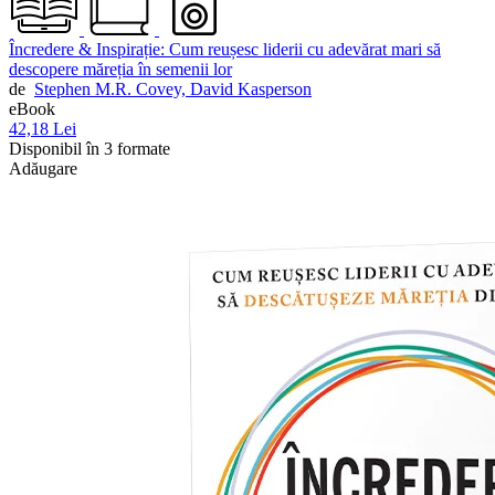
Încredere & Inspirație: Cum reușesc liderii cu adevărat mari să
descopere măreția în semenii lor
de
Stephen M.R. Covey,
David Kasperson
eBook
42,18 Lei
Disponibil în 3 formate
Adăugare