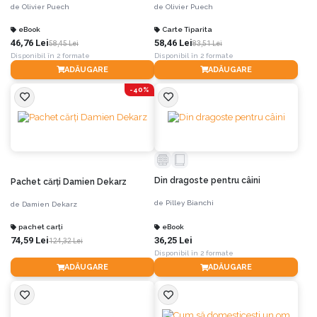
spiritului
spiritului
de
Olivier Puech
de
Olivier Puech
eBook
Carte Tiparita
46,76 Lei
58,46 Lei
58,45 Lei
83,51 Lei
Disponibil în 2 formate
Disponibil în 2 formate
ADĂUGARE
ADĂUGARE
-40%
Din dragoste pentru câini
Pachet cărți Damien Dekarz
de
Pilley Bianchi
de
Damien Dekarz
pachet carți
eBook
74,59 Lei
36,25 Lei
124,32 Lei
Disponibil în 2 formate
ADĂUGARE
ADĂUGARE