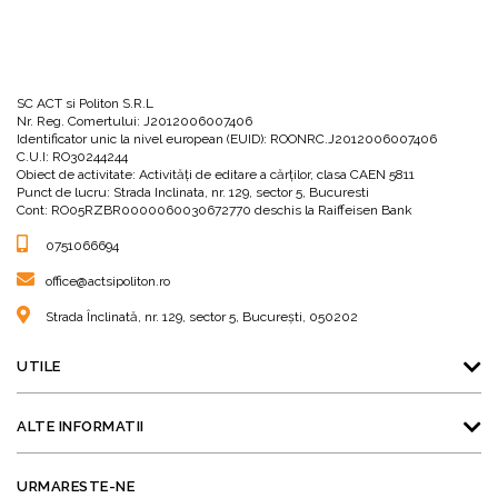
SC ACT si Politon S.R.L
Nr. Reg. Comertului: J2012006007406
Identificator unic la nivel european (EUID): ROONRC.J2012006007406
C.U.I: RO30244244
Obiect de activitate: Activităţi de editare a cărţilor, clasa CAEN 5811
Punct de lucru: Strada Inclinata, nr. 129, sector 5, Bucuresti
Cont: RO05RZBR0000060030672770 deschis la Raiffeisen Bank
0751066694
office@actsipoliton.ro
Strada Înclinată, nr. 129, sector 5, București, 050202
UTILE
ALTE INFORMATII
URMARESTE-NE