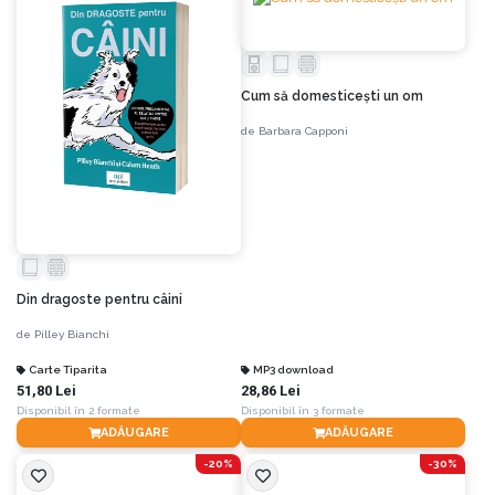
Cum să domesticești un om
de
Barbara Capponi
Din dragoste pentru câini
de
Pilley Bianchi
Carte Tiparita
MP3 download
51,80 Lei
28,86 Lei
Disponibil în 2 formate
Disponibil în 3 formate
ADĂUGARE
ADĂUGARE
-20%
-30%