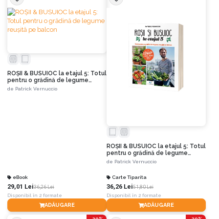
ROȘII & BUSUIOC la etajul 5: Totul
pentru o grădină de legume
reușită pe balcon
de
Patrick Vernuccio
ROȘII & BUSUIOC la etajul 5: Totul
pentru o grădină de legume
reușită pe balcon
de
Patrick Vernuccio
eBook
Carte Tiparita
29,01 Lei
36,26 Lei
36,26 Lei
51,80 Lei
Disponibil în 2 formate
Disponibil în 2 formate
ADĂUGARE
ADĂUGARE
-20%
-30%