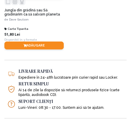
Jungla din grădină sau Să
grădinărim ca să salvăm planeta
de
Dave Goulson
Carte Tiparita
51,80 Lei
Disponibil în 3 formate
ADĂUGARE
LIVRARE RAPIDĂ
Expediere în 24-48h lucrătoare prin curier rapid sau Locker.
RETUR SIMPLU
Ai 14 de zile la dispoziție să returnezi produsele fizice (carte
tipărită, audiobook CD).
SUPORT CLIENȚI
Luni-Vineri: 08:30 - 17:00. Suntem aici să te ajutăm.