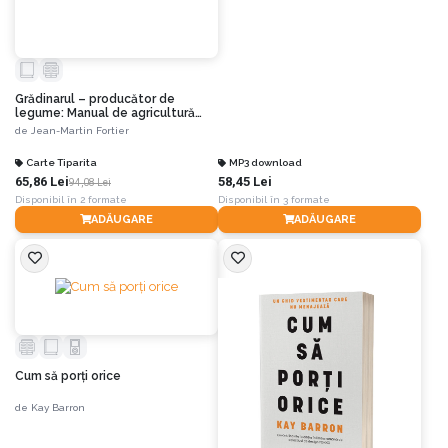
Grădinarul – producător de
legume: Manual de agricultură
biologică pe suprafețe mici
de
Jean-Martin Fortier
Carte Tiparita
MP3 download
65,86 Lei
58,45 Lei
94,08 Lei
Disponibil în 2 formate
Disponibil în 3 formate
ADĂUGARE
ADĂUGARE
Cum să porți orice
de
Kay Barron