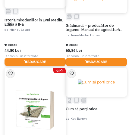
Istoria mirodeniilor în Evul Mediu.
Ediția a II-a
Grădinarul – producător de
legume: Manual de agricultură
de
Michel Balard
biologică pe suprafețe mici
de
Jean-Martin Fortier
eBook
eBook
44,80 Lei
65,86 Lei
Disponibil în 2 formate
Disponibil în 2 formate
ADĂUGARE
ADĂUGARE
-30%
Cum să porți orice
de
Kay Barron