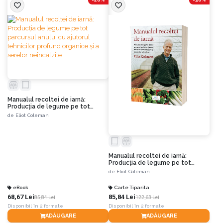
Manualul recoltei de iarnă:
Producția de legume pe tot
parcursul anului cu ajutorul
de
Eliot Coleman
tehnicilor profund organice și a
serelor neîncălzite
Manualul recoltei de iarnă:
Producția de legume pe tot
parcursul anului cu ajutorul
de
Eliot Coleman
tehnicilor profund organice și a
serelor neîncălzite
eBook
Carte Tiparita
68,67 Lei
85,84 Lei
85,84 Lei
122,63 Lei
Disponibil în 2 formate
Disponibil în 2 formate
ADĂUGARE
ADĂUGARE