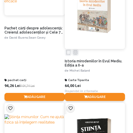
Pachet cărți despre adolescență:
Creierul adolescenților și Cele 7
obișnuințe ale
de
David Bueno,
Sean Covey
adolescenților extraordinar de
eficace
Istoria mirodeniilor în Evul Mediu.
Ediția a II-a
de
Michel Balard
pachet carți
Carte Tiparita
94,26 Lei
64,00 Lei
104,74 Lei
Disponibil în 2 formate
ADĂUGARE
ADĂUGARE