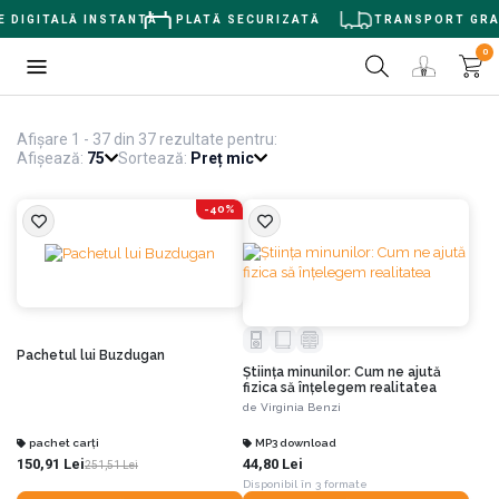
ITALĂ INSTANTĂ
PLATĂ SECURIZATĂ
TRANSPORT GRATUIT ≥
0
Afișare 1 - 37 din 37 rezultate pentru:
Afișează:
75
Sortează:
Preț mic
-40%
Pachetul lui Buzdugan
Știința minunilor: Cum ne ajută
fizica să înțelegem realitatea
de
Virginia Benzi
pachet carți
MP3 download
150,91 Lei
44,80 Lei
251,51 Lei
Disponibil în 3 formate