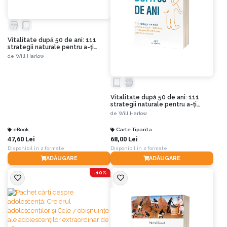
Vitalitate după 50 de ani: 111
strategii naturale pentru a-ți
recăpăta mobilitatea, a evita
de
Will Harlow
operațiile și a renunța definitiv la
calmante
Vitalitate după 50 de ani: 111
strategii naturale pentru a-ți
recăpăta mobilitatea, a evita
de
Will Harlow
operațiile și a renunța definitiv la
calmante
eBook
Carte Tiparita
47,60 Lei
68,00 Lei
Disponibil în 2 formate
Disponibil în 2 formate
ADĂUGARE
ADĂUGARE
-10%