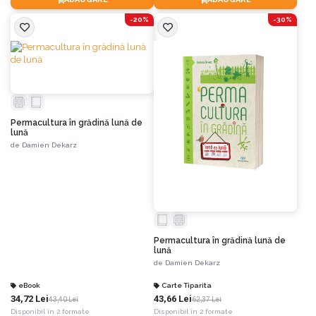
-20%
-30%
Permacultura în grădină lună de
lună
de
Damien Dekarz
Permacultura în grădină lună de
lună
de
Damien Dekarz
eBook
Carte Tiparita
34,72 Lei
43,66 Lei
43,40 Lei
62,37 Lei
Disponibil în 2 formate
Disponibil în 2 formate