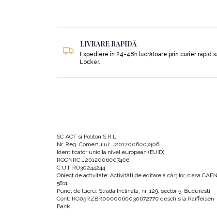
LIVRARE RAPIDĂ
Expediere în 24-48h lucrătoare prin curier rapid 
Locker.
SC ACT si Politon S.R.L
Nr. Reg. Comertului: J2012006007406
Identificator unic la nivel european (EUID):
ROONRC.J2012006007406
C.U.I: RO30244244
Obiect de activitate: Activităţi de editare a cărţilor, clasa CAE
5811
Punct de lucru: Strada Inclinata, nr. 129, sector 5, Bucuresti
Cont: RO05RZBR0000060030672770 deschis la Raiffeisen
Bank