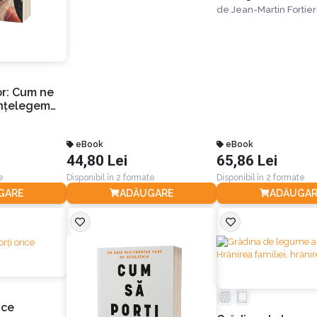
agricultură biolog
de
Jean-Martin Fortier
suprafețe mici
or: Cum ne
 înțelegem
eBook
eBook
44,80 Lei
65,86 Lei
e
Disponibil în 2 formate
Disponibil în 2 formate
GARE
ADĂUGARE
ADĂUGAR
ice