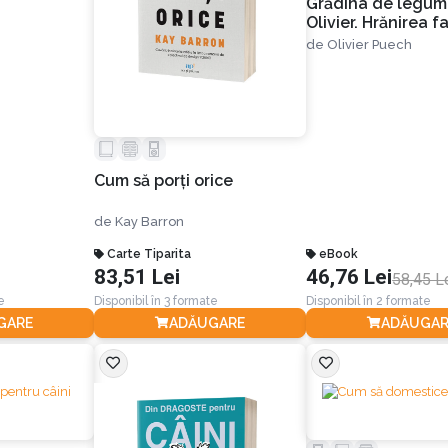
Grădina de legume
Olivier. Hrănirea fa
hrănirea spiritului
de
Olivier Puech
Cum să porți orice
de
Kay Barron
Carte Tiparita
eBook
83,51 Lei
46,76 Lei
58,45 L
e
Disponibil în 3 formate
Disponibil în 2 formate
GARE
ADĂUGARE
ADĂUGAR