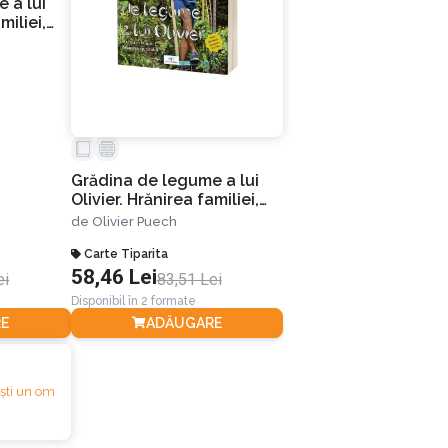
 a lui
miliei,
Grădina de legume a lui
Olivier. Hrănirea familiei,
hrănirea spiritului
de
Olivier Puech
Carte Tiparita
58,46 Lei
ei
83,51 Lei
Disponibil în 2 formate
E
ADĂUGARE