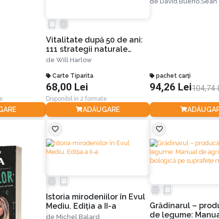
de
David Bueno,
Sean
evita
obișnuințe ale
 renunța
adolescenților ex
lmante
de eficace
Vitalitate după 50 de ani:
111 strategii naturale
pentru a-ți recăpăta
de
Will Harlow
mobilitatea, a evita
operațiile și a renunța
Carte Tiparita
pachet carți
68,00 Lei
94,26 Lei
definitiv la calmante
104,74 
te
Disponibil în 2 formate
GARE
ADĂUGARE
ADĂUGA
Istoria mirodeniilor în Evul
Grădinarul – prod
Mediu. Ediția a II-a
de legume: Manua
de
Michel Balard