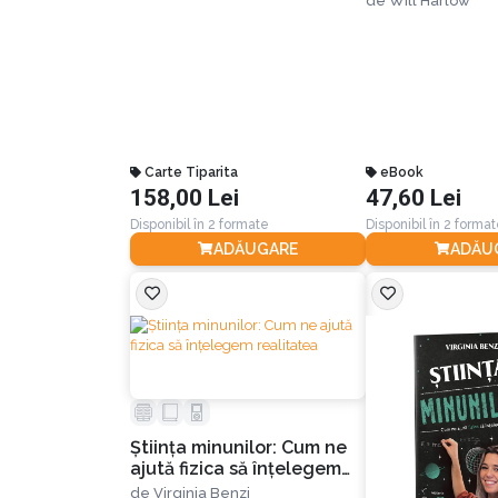
de
Will Harlow
mobilitatea, a 
operațiile și a
definitiv la ca
Carte Tiparita
eBook
158,00 Lei
47,60 Lei
Disponibil în 2 formate
Disponibil în 2 forma
ADĂUGARE
ADĂU
Știința minunilor: Cum ne
ajută fizica să înțelegem
realitatea
de
Virginia Benzi