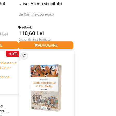
rit
Ulise, Atena și ceilalți
de
Camille-Jouneaux
eBook
110,60 Lei
0 Lei
Disponibil în 2 formate
E
ADĂUGARE
-10%
re
erul
Cele 7