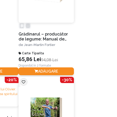
ică pe
Grădinarul – producător
de legume: Manual de
agricultură biologică pe
de
Jean-Martin Fortier
suprafețe mici
Carte Tiparita
65,86 Lei
94,08 Lei
Disponibil în 2 formate
E
ADĂUGARE
-20%
-30%