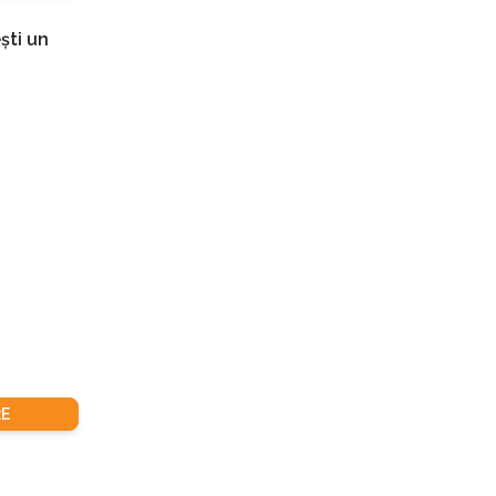
ști un
E