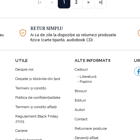
|<
<
1
2
>
>|
RETUR SIMPLU
sau
Ai 14 de zile la dispoziție să returnezi produsele
fizice (carte tipărită, audiobook CD).
UTILE
ALTE INFORMATII
UR
Despre noi
Cadouri
Literatură
Orașele și librăriile din țară
Psalmii
Termeni şi condiţii
Brosuri
Politica de confidenţialitate
Edituri
Termeni şi condiţii afiliaţi
Autori
N
Regulament Black Friday
Contact
2025
Returnare produse
Cariere
Deveniți afiliat