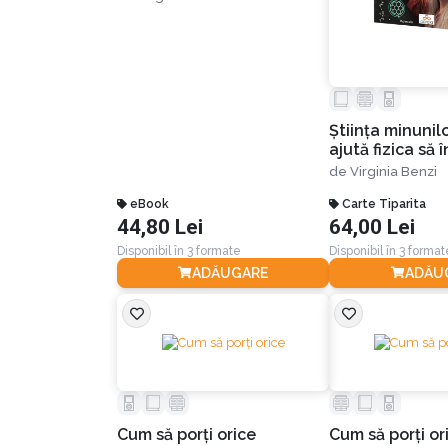
Știința minunil
ajută fizica să
realitatea
de
Virginia Benzi
eBook
Carte Tiparita
44,80 Lei
64,00 Lei
Disponibil în 3 formate
Disponibil în 3 format
ADĂUGARE
ADĂU
Cum să porți orice
Cum să porți or