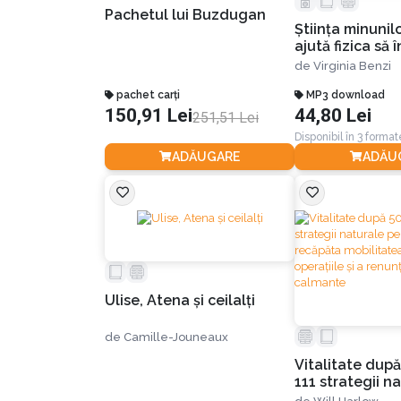
Pachetul lui Buzdugan
Știința minunil
ajută fizica să
realitatea
de
Virginia Benzi
pachet carți
MP3 download
150,91 Lei
44,80 Lei
251,51 Lei
Disponibil în 3 format
ADĂUGARE
ADĂU
Ulise, Atena și ceilalți
de
Camille-Jouneaux
Vitalitate după
111 strategii n
pentru a-ți rec