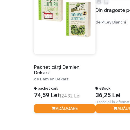
Din dragoste p
de
Pilley Bianchi
Pachet cărți Damien
Dekarz
de
Damien Dekarz
pachet carți
eBook
74,59 Lei
36,25 Lei
124,32 Lei
Disponibil în 2 forma
ADĂUGARE
ADĂU