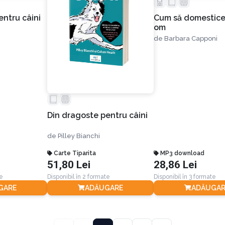
entru câini
Cum să domestice
om
de
Barbara Capponi
Din dragoste pentru câini
de
Pilley Bianchi
Carte Tiparita
MP3 download
51,80 Lei
28,86 Lei
te
Disponibil în 2 formate
Disponibil în 3 formate
GARE
ADĂUGARE
ADĂUGAR