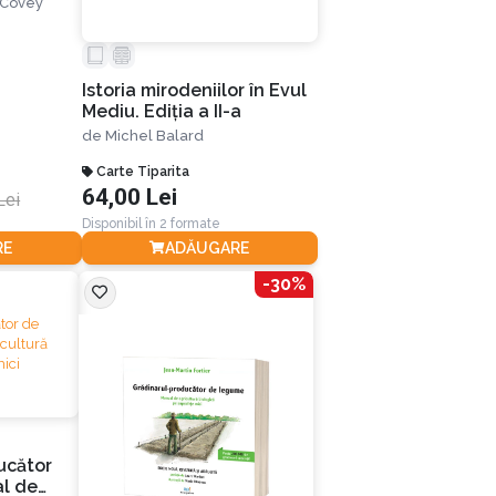
 Covey
traordinar
Istoria mirodeniilor în Evul
Mediu. Ediția a II-a
de
Michel Balard
Carte Tiparita
64,00 Lei
Lei
Disponibil în 2 formate
RE
ADĂUGARE
-30%
ucător
l de