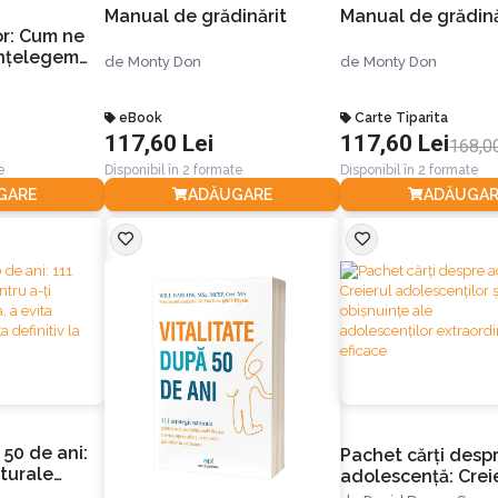
Manual de grădinărit
Manual de grădină
or: Cum ne
 înțelegem
de
Monty Don
de
Monty Don
eBook
Carte Tiparita
117,60 Lei
117,60 Lei
168,0
e
Disponibil în 2 formate
Disponibil în 2 formate
GARE
ADĂUGARE
ADĂUGAR
 50 de ani:
Pachet cărți desp
aturale
adolescență: Crei
ăpăta
adolescenților și 