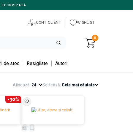
 SECURIZATĂ
CONT CLIENT
WISHLIST
0
i de stoc
Resigilate
Autori
Afișează:
24
Sortează:
Cele mai căutate
-30%