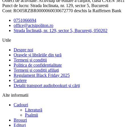
Obiect de activitate: Activităţi de editare a cărţilor, clasa CAEN 5811
Punct de lucru: Strada Inclinata, nr. 129, sector 5, Bucuresti
Cont: RO05RZBR0000060030672770 deschis la Raiffeisen Bank
0751066694
office@actsipoliton.ro
Strada Înclinată, nr. 129, sector 5, București, 050202
Utile
Despre noi
Orașele și librăriile din țară
Termeni şi condiţii
Politica de confidenţialitate
Termeni şi condiţii afiliaţi
Regulament Black Friday 2025
Cariere
Detalii transport audiobookuri şi cărţi
Alte informatii
Cadouri
Literatură
Psalmii
Brosuri
Edituri