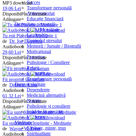
Succes
MP3 download
Transformare personală
19,06 Lei
Antreprenoriat
Disponibil în 2 formate
Educație financiară
Adăugare
Dezvoltare personală
Etică / Moralitate
Leadership
Tu esti Placebo - Meditaţie 1
Controlul stresului
de
Dr. Joe Dispenza
Memorii / Jurnale / Biografii
Audiobook
Motivațional
29,60 Lei
Parenting
Disponibil în 2 formate
Psihologie / Consiliere
Adăugare
Relații
Spiritualitate
Transformare personală
Fii propriul tău şaman
Diete și sănătate
de
Deborah King
Dependențe
Audiobook
Medicină alternativă
61,32 Lei
Nutriție
Disponibil în 2 formate
Psihologie și consiliere
Adăugare
Scădere în greutate
Vindecare
Meditație
Eu sunt dorinţe împlinite - Meditaţie
Sănătate, minte, trup
de
Wayne W. Dyer
Spiritualitate
Audiobook