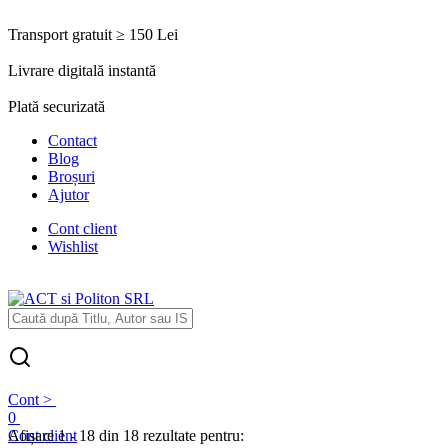
Transport gratuit ≥ 150 Lei
Livrare digitală instantă
Plată securizată
Contact
Blog
Broșuri
Ajutor
Cont client
Wishlist
Cont >
0
Cont client
Afișare 1 - 18 din 18 rezultate pentru: