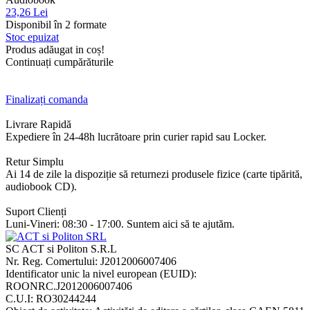
23,26 Lei
Disponibil în 2 formate
Stoc epuizat
Produs adăugat in coș!
Continuați cumpărăturile
Finalizați comanda
Livrare Rapidă
Expediere în 24-48h lucrătoare prin curier rapid sau Locker.
Retur Simplu
Ai 14 de zile la dispoziție să returnezi produsele fizice (carte tipărită,
audiobook CD).
Suport Clienți
Luni-Vineri: 08:30 - 17:00. Suntem aici să te ajutăm.
SC ACT si Politon S.R.L
Nr. Reg. Comertului: J2012006007406
Identificator unic la nivel european (EUID):
ROONRC.J2012006007406
C.U.I: RO30244244