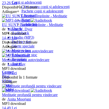
Copii si adolescenti
23,26 Lei
Cărți pentru copii și adolescenți
Disponibil în 2 formate
Pachete copii și adolescenți
Adăugare
Literatură
Natură
Grădinărit
EU SUNT Dorinţe împlinite - Meditatie
Ebook
de
Wayne W. Dyer
Audiobook
MP3 download
eAudio (MP3)
14,49 Lei
Pachete cărți
Disponibil în 2 formate
Oferte speciale
Adăugare
Mystery box
Reduceri de stoc
Resigilate
Meditaţie pentru autovindecare
Autori
de
Louise Hay
MP3 download
Contact
14,49 Lei
Blog
Disponibil în 1 formate
Oferte
Adăugare
Ajutor
Wishlist
Meditaţie profundă pentru vindecare
de
Anita Moorjani
MP3 download
14,49 Lei