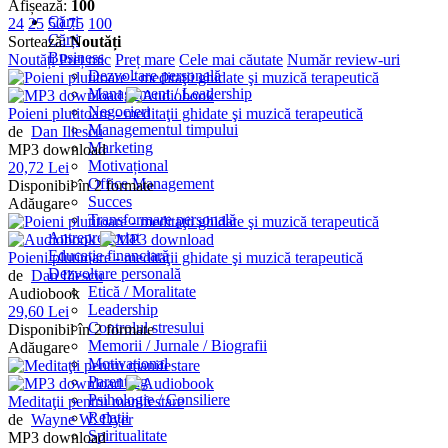
Afișează:
100
Cărți
24
25
50
75
100
Cărți
Sortează:
Noutăți
Business
Noutăți
Preț mic
Preț mare
Cele mai căutate
Număr review-uri
Dezvoltare personală
Management / Leadership
Negocieri
Poieni plutitoare - meditaţii ghidate şi muzică terapeutică
Managementul timpului
de
Dan Iliescu
Marketing
MP3 download
Motivațional
20,72 Lei
Office Management
Disponibil în 2 formate
Succes
Adăugare
Transformare personală
Antreprenoriat
Educație financiară
Poieni plutitoare - meditaţii ghidate şi muzică terapeutică
Dezvoltare personală
de
Dan Iliescu
Etică / Moralitate
Audiobook
Leadership
29,60 Lei
Controlul stresului
Disponibil în 2 formate
Memorii / Jurnale / Biografii
Adăugare
Motivațional
Parenting
Psihologie / Consiliere
Meditaţii pentru manifestare
Relații
de
Wayne W. Dyer
Spiritualitate
MP3 download