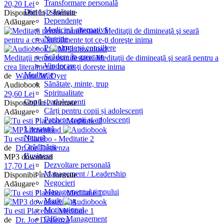
Transformare personală
20,20 Lei
Diete și sănătate
Disponibil în 2 formate
Dependențe
Adăugare
Medicină alternativă
Nutriție
Psihologie și consiliere
Scădere în greutate
Meditaţii pentru manifestare. Meditaţii de dimineaţă şi seară pentru a
Vindecare
crea literalmente tot ce-ţi doreşte inima
Meditație
de
Wayne W. Dyer
Sănătate, minte, trup
Audiobook
Spiritualitate
29,60 Lei
Copii si adolescenti
Disponibil în 2 formate
Cărți pentru copii și adolescenți
Adăugare
Pachete copii și adolescenți
Literatură
Natură
Tu esti Placebo - Meditatie 2
Grădinărit
de
Dr. Joe Dispenza
Business
MP3 download
Dezvoltare personală
17,70 Lei
Management / Leadership
Disponibil în 2 formate
Negocieri
Adăugare
Managementul timpului
Marketing
Motivațional
Tu esti Placebo - Meditatie 1
Office Management
de
Dr. Joe Dispenza