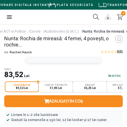
VRARE DIGITALĂ INSTANTĂ
PLATĂ SECURIZATĂ
TRANSPORT 
0
i ACT si Politon
Corola
Audiobooks (G.M.C.)
Nunta: Rochia de mireasă: 4
Nunta: Rochia de mireasă: 4 femei, 4 povești, o
rochie…
0
(0)
de
Rachel Hauck
PREȚ
83,52
Lei
ÎN STOC
AUDIOBOOK
CARTE TIPARITA
EBOOK
MP3 DOW
83,52 Lei
51,80 Lei
36,25 Lei
57,48 
ADĂUGAȚI ÎN COȘ
Livrare în 1-2 zile lucrătoare
Gratuit la comenzile ≥ 150 lei, 12 lei locker și 17 lei curier.