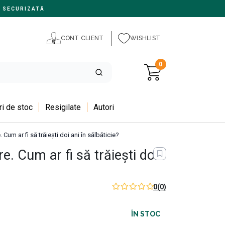
 SECURIZATĂ
CONT CLIENT
WISHLIST
0
i de stoc
Resigilate
Autori
Cum ar fi să trăiești doi ani în sălbăticie?
. Cum ar fi să trăiești doi
0
(0)
ÎN STOC