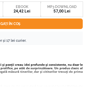
EBOOK
MP3 DOWNLOAD
24,42 Lei
57,00 Lei
GAȚI ÎN COȘ
 și 17 lei curier.
și poeții creau idei profunde și consistente, nu doar le
rolifice, pe atât de surprinzătoare. Un produs clasic al
ală măsură tinerilor, dar și cititorilor trecuți de prima
, timp de doi ani și două luni, pe malul lacului Walden din
i consistente, care își mențin perfect actualitatea și astăzi,
oare de astăzi.
uteam învăța ce avea ea să-mi spună, ca să nu descopăr,
actic resemnarea, dacă nu era nevoie. Am vrut să trăiesc
 ce nu era viață, să cosesc o brazdă lată chiar de lângă