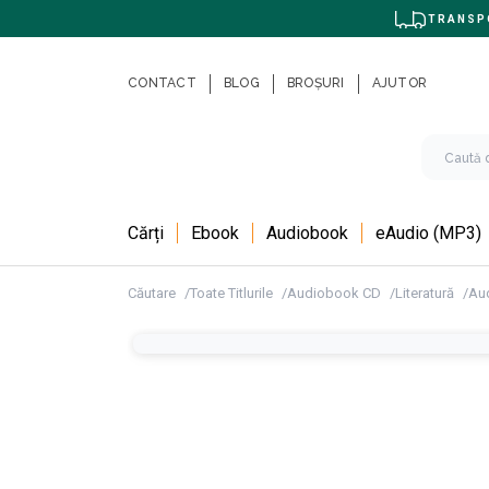
TRANSPO
CONTACT
BLOG
BROȘURI
AJUTOR
Cărți
Ebook
Audiobook
eAudio (MP3)
Căutare
Toate Titlurile
Audiobook CD
Literatură
Aud