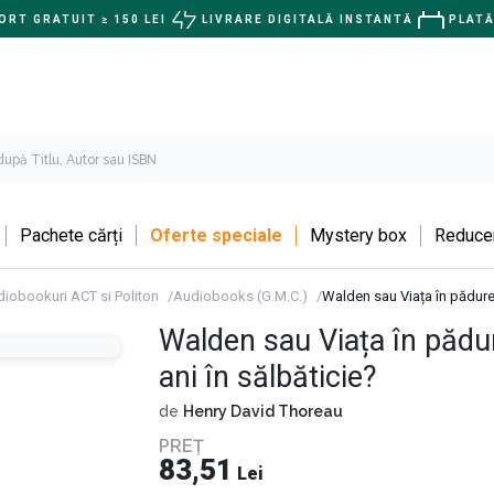
RT GRATUIT ≥ 150 LEI
LIVRARE DIGITALĂ INSTANTĂ
PLATĂ
Pachete cărți
Oferte speciale
Mystery box
Reducer
iobookuri ACT si Politon
Audiobooks (G.M.C.)
Walden sau Viața în pădure. 
Walden sau Viața în pădure
ani în sălbăticie?
de
Henry David Thoreau
PREȚ
83,51
Lei