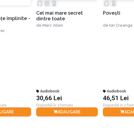
Cel mai mare secret
Poveşti
ţe împlinite -
dintre toate
de
Marc Allen
de
Ion Creangă
yer
Audiobook
Audiobook
30,66 Lei
46,51 Lei
rmate
Disponibil în 3 formate
Disponibil în 2 for
UGARE
ADĂUGARE
ADĂ