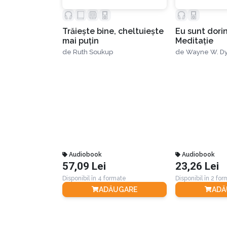
Trăieşte bine, cheltuieşte
Eu sunt dorin
mai puţin
Meditaţie
de
Ruth Soukup
de
Wayne W. D
Audiobook
Audiobook
57,09 Lei
23,26 Lei
Disponibil în 4 formate
Disponibil în 2 fo
ADĂUGARE
ADĂ