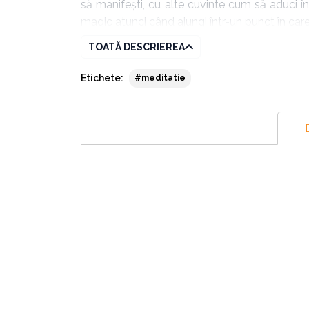
să manifești, cu alte cuvinte cum să aduci î
magic atunci când ajungi într-un punct în care 
Cei mai mulți dintre noi se gândesc la manif
TOATĂ DESCRIEREA
roadele muncii noastre. Ceea ce prezint aici,
într-o încăpere, iar în cealaltă parte a încă
Etichete:
#meditatie
am merge la el, ci, în schimb, prin puterea 
privești mai îndeaproape în visul tău, pur și sim
Cea mai bună cale pentru a vă împlini aspirațiil
Când vă conectați cu abundența Universului, v
face acest lucru.
Supranumit
părintele motivației
, Wayne W. Dye
lume. A publicat de-a lungul timpului nenu
premii și distincții precum premiul
Golden Ca
inițiatorii mișcărilor
self-development
sau
se
exemplare în întreaga lume, Wayne W. Dyer a
University Michigan), fiind de asemenea mult t
Universității Cornell. Dyer s-a născut în an