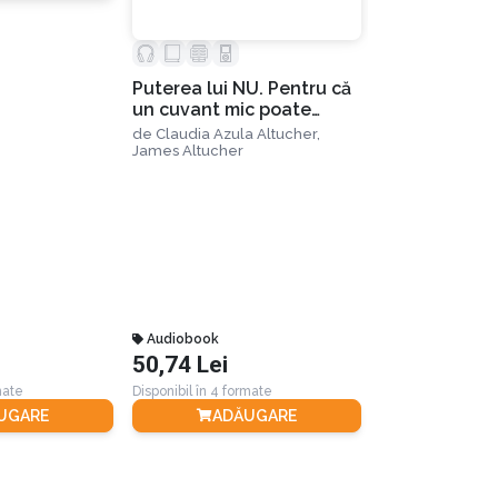
Puterea lui NU. Pentru că
un cuvant mic poate
aduce sănătate,
de
Claudia Azula Altucher,
abundenţă şi fericire
James Altucher
Înțelepciunea
maestru mod
adevărurile e
de
Wayne W. Dy
viața de zi cu
Audiobook
Audiobook
50,74 Lei
81,40 Lei
mate
Disponibil în 4 formate
Disponibil în 4 for
UGARE
ADĂUGARE
ADĂ