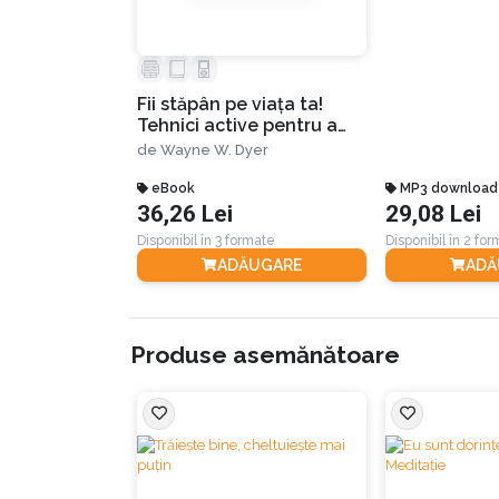
Fii stăpân pe viața ta!
Tehnici active pentru a
interacționa cu ceilalți și
de
Wayne W. Dyer
a-ți trăi viața așa cum
dorești
eBook
MP3 download
36,26 Lei
29,08 Lei
Disponibil în 3 formate
Disponibil în 2 fo
ADĂUGARE
ADĂ
Produse asemănătoare