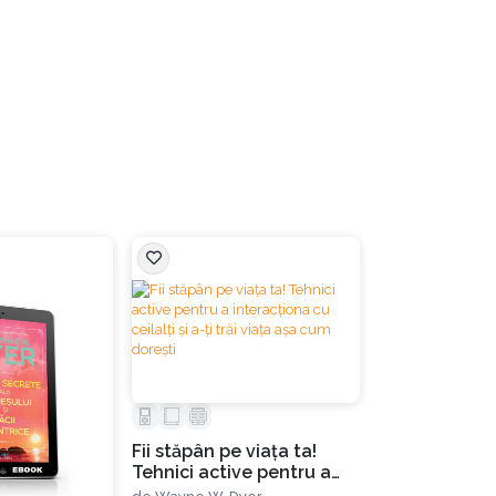
t numeroase premii și distincții precum premiul
 în nenumărate programe tv, în peste 5000 de
 de 29 august 2015 în Hawaii.
Fii stăpân pe viața ta!
Tehnici active pentru a
interacționa cu ceilalți și