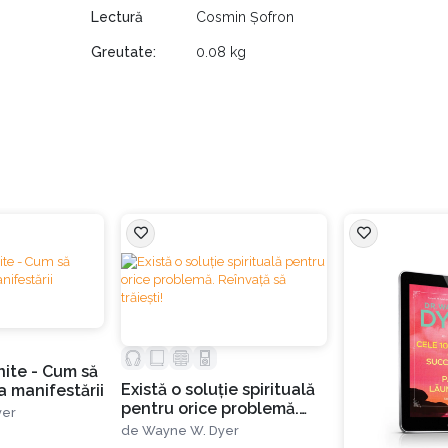
ebre precum
Reader’s Digest
,
Harper’s Bazaar
sau
Time
. A primi
Lectură
Cosmin Șofron
ențiar al anului
(Toastmasters International, 1987), a apărut
Greutate:
0.08 kg
au
The Tonight Show
. Wayne W. Dyer s-a stins din viață la data
nite - Cum să
Există o soluție spirituală
a manifestării
pentru orice problemă.
yer
Reînvață să trăiești!
de
Wayne W. Dyer