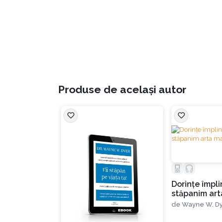
timpului nenumărate articole în reviste cel
Golden Caven
sau titlul de
Cel mai bun confer
ediții ale emisiunilor, printre care și la
Oprah
s
Produse de același autor
Dorinţe împli
stăpanim art
de
Wayne W. D