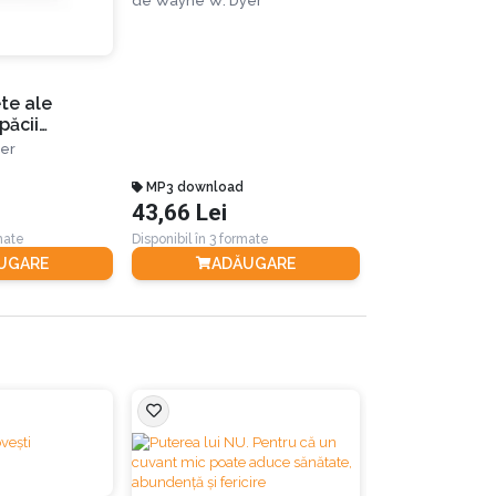
de
Wayne W. Dyer
a-ți trăi viața așa cum
dorești
te ale
101 căi de a-
păcii
viaţa. Ediția a
ia a III-a
er
de
Wayne W. Dy
MP3 download
Audiobook
43,66 Lei
23,26 Lei
rmate
Disponibil în 3 formate
Disponibil în 2 for
UGARE
ADĂUGARE
ADĂ