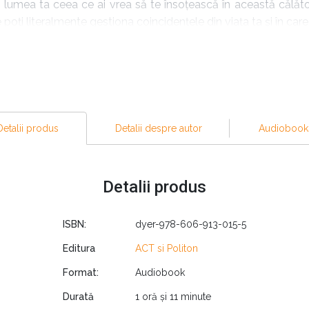
n lumea ta ceea ce ai vrea să te însoțească în această călăt
poți literalmente gestiona coincidențele din viața ta și în care
estare ca la ceva ce obținem stabilind țeluri și muncind di
 în această înregistrare, este o formă antică de meditație. Câ
perii se găsește un obiect, dacă am dori să examinăm acel obiec
a ceea ce eu numesc intenție, l-am aduce mai aproape de noi. 
plu o aduci la tine prin puterea intenției.” (
Wayne W. Dyer
)
Detalii produs
Detalii despre autor
Audiobook
e nu este aceea prin care doar vă gândiți la ceea ce vă doriți, c
eți observa că puteți manifesta orice doriți în viața dumnea
Detalii produs
r a fost autor a peste treizeci de cărți de specialitate vându
mărate articole în reviste celebre precum
Reader’s Digest
,
Ha
ISBN:
dyer-978-606-913-015-5
ven
sau titlul de
Cel mai bun conferențiar al anului
(Toastmaster
Editura
ACT si Politon
lf-empowerment
în SUA, autor a peste treizeci de cărți de 
 fost de meserie psiholog și educator, deținând un doctora
Format:
Audiobook
imp și profesor la renumita universitate St. John din New York, 
Durată
1 oră și 11 minute
ul 1940, la Detroit (Michigan) și a decedat în august 2015 în