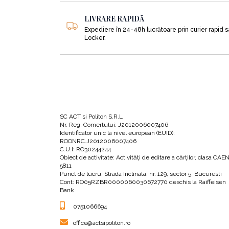
LIVRARE RAPIDĂ
Expediere în 24-48h lucrătoare prin curier rapid 
Locker.
SC ACT si Politon S.R.L
Nr. Reg. Comertului: J2012006007406
Identificator unic la nivel european (EUID):
ROONRC.J2012006007406
C.U.I: RO30244244
Obiect de activitate: Activităţi de editare a cărţilor, clasa CAE
5811
Punct de lucru: Strada Inclinata, nr. 129, sector 5, Bucuresti
Cont: RO05RZBR0000060030672770 deschis la Raiffeisen
Bank
0751066694
office@actsipoliton.ro