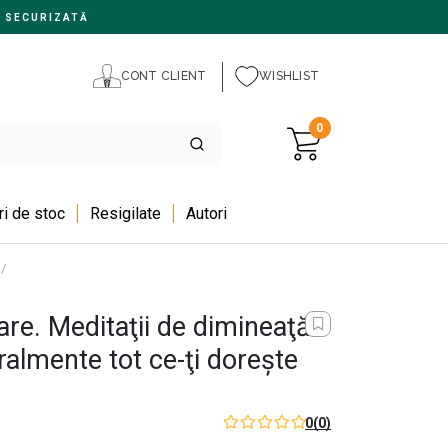
 SECURIZATĂ
CONT CLIENT
WISHLIST
0
i de stoc
Resigilate
Autori
are. Meditaţii de dimineaţă
eralmente tot ce-ţi doreşte
0
(0)