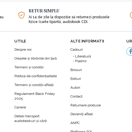
RETUR SIMPLU
sau
Ai 14 de zile la dispoziție să returnezi produsele
fizice (carte tipărită, audiobook CD).
UTILE
ALTE INFORMATII
UR
Despre noi
Cadouri
Literatură
Orașele și librăriile din țară
Psalmii
Termeni şi condiţii
Brosuri
Politica de confidenţialitate
Edituri
Termeni şi condiţii afiliaţi
Autori
N
Regulament Black Friday
Contact
2025
Returnare produse
Cariere
Deveniți afiliat
Detalii transport
audiobookuri şi cărţi
ANPC
Platforma SOL