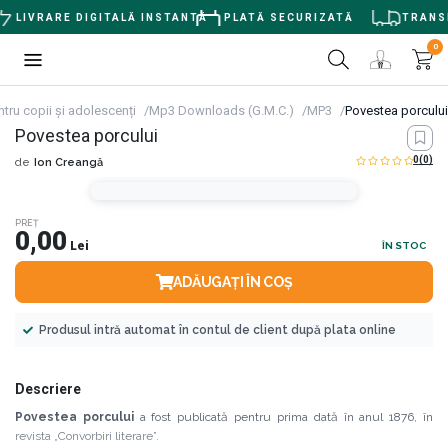
LIVRARE DIGITALĂ INSTANTĂ
PLATĂ SECURIZATĂ
TRANSPO
0
ntru copii și adolescenți
Mp3 Downloads (G.M.C.)
MP3
Povestea porcului
Povestea porcului
0
(0)
de
Ion Creangă
PREȚ
0,00
Lei
ÎN STOC
ADĂUGAȚI ÎN COȘ
Produsul intră automat în contul de client după plata online
Descriere
Povestea porcului
a fost publicată pentru prima dată în anul 1876, în
revista „Convorbiri literare”.