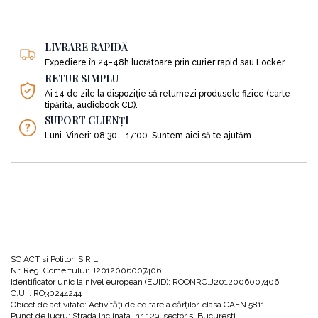
LIVRARE RAPIDĂ
Expediere în 24-48h lucrătoare prin curier rapid sau Locker.
RETUR SIMPLU
Ai 14 de zile la dispoziție să returnezi produsele fizice (carte
tipărită, audiobook CD).
SUPORT CLIENȚI
Luni-Vineri: 08:30 - 17:00. Suntem aici să te ajutăm.
SC ACT si Politon S.R.L
Nr. Reg. Comertului: J2012006007406
Identificator unic la nivel european (EUID): ROONRC.J2012006007406
C.U.I: RO30244244
Obiect de activitate: Activităţi de editare a cărţilor, clasa CAEN 5811
Punct de lucru: Strada Inclinata, nr. 129, sector 5, Bucuresti