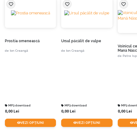
Prostia omenească
Ursul păcălit de vulpe
Voinicul ce
Mană Născ
de
Ion Creangă
de
Ion Creangă
de
Petre Isp
MP3 download
MP3 download
MP3 down
0,00 Lei
0,00 Lei
0,00 Lei
VEZI OPȚIUNI
VEZI OPȚIUNI
V