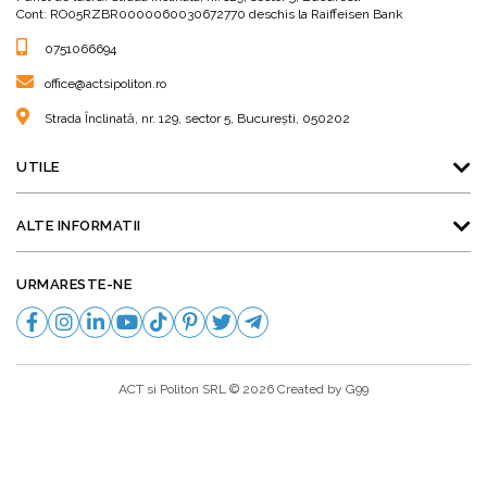
Cont: RO05RZBR0000060030672770 deschis la Raiffeisen Bank
0751066694
office@actsipoliton.ro
Strada Înclinată, nr. 129, sector 5, București, 050202
UTILE
ALTE INFORMATII
URMARESTE-NE
ACT si Politon SRL © 2026 Created by
G99