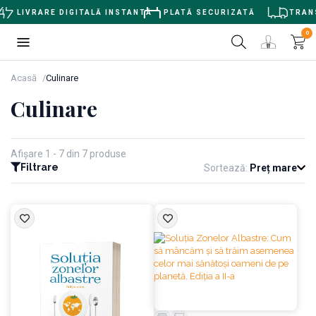
LIVRARE DIGITALĂ INSTANTĂ
PLATĂ SECURIZATĂ
TRANSP
0
Acasă
Culinare
Culinare
Afișare 1 - 7 din 7 produse
Filtrare
Sortează:
Preț mare