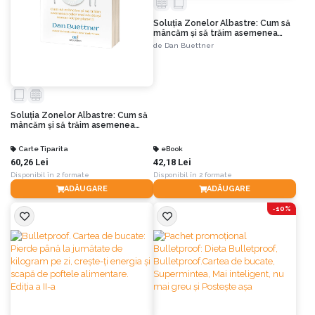
Soluția Zonelor Albastre: Cum să
mâncăm și să trăim asemenea
celor mai sănătoși oameni de pe
de
Dan Buettner
planetă. Ediția a II-a
Soluția Zonelor Albastre: Cum să
mâncăm și să trăim asemenea
celor mai sănătoși oameni de pe
planetă. Ediția a II-a
Carte Tiparita
eBook
60,26 Lei
42,18 Lei
Disponibil în 2 formate
Disponibil în 2 formate
ADĂUGARE
ADĂUGARE
-10%