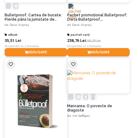
Bulletproof. Cartea de bucate:
Pachet promoțional Bulletproof:
Pierde până la jumătate de
Dieta Bulletproof,
kilogram pe zi, crește-ți energia și
Bulletproof.Cartea de bucate,
de
Dave Asprey
de
Dave Asprey
scapă de poftele alimentare.
Supermintea, Mai inteligent, nu
Ediția a II-a
mai greu și Postește așa
eBook
pachet carți
35,51 Lei
238,76 Lei
265,29 Lei
Disponibil în 2 formate
Disponibil în 1 formate
ADĂUGARE
ADĂUGARE
Mancarea: O poveste de
dragoste
de
Jim Gaffigan