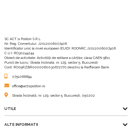
SC ACT si Politon S.R.L
Nr. Reg. Comertului: J2012006007406
Identificator unic la nivel european (EUID): ROONRC.J2012006007406
C.U.I: RO30244244
Obiect de activitate: Activităţi de editare a cărţilor, clasa CAEN 5811
Punct de lucru: Strada Inclinata, nr. 129, sector 5, Bucuresti
Cont: RO05RZBR0000060030672770 deschis la Raiffeisen Bank
0751066694
office@actsipoliton.ro
Strada Înclinată, nr. 129, sector 5, București, 050202
UTILE
ALTE INFORMATII