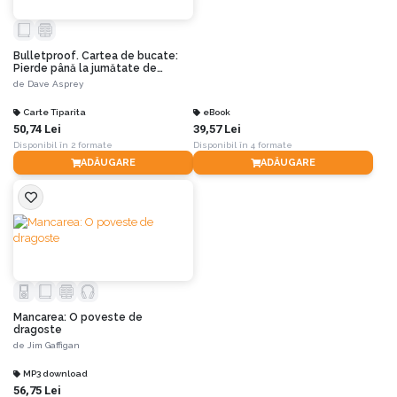
Bulletproof. Cartea de bucate:
Pierde până la jumătate de
kilogram pe zi, crește-ți energia și
de
Dave Asprey
scapă de poftele alimentare.
Ediția a II-a
Carte Tiparita
eBook
50,74 Lei
39,57 Lei
Disponibil în 2 formate
Disponibil în 4 formate
ADĂUGARE
ADĂUGARE
Mancarea: O poveste de
dragoste
de
Jim Gaffigan
MP3 download
56,75 Lei