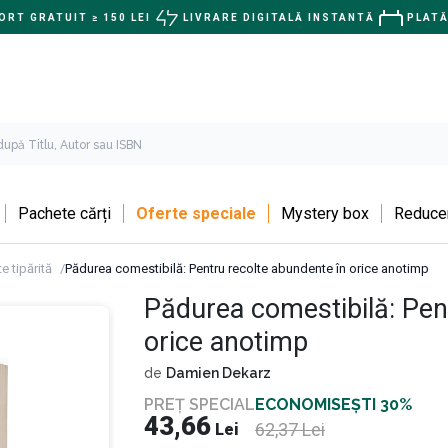
RT GRATUIT ≥ 150 LEI
LIVRARE DIGITALĂ INSTANTĂ
PLATĂ
Pachete cărți
Oferte speciale
Mystery box
Reducer
e tipărită
Pădurea comestibilă: Pentru recolte abundente în orice anotimp
Pădurea comestibilă: Pen
orice anotimp
de
Damien Dekarz
PREȚ SPECIAL
ECONOMISEȘTI 30%
43,66
62,37
Lei
Lei