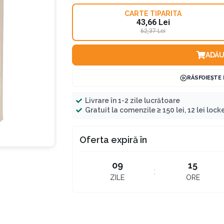
CARTE TIPARITA
43,66 Lei
62,37 Lei
ADĂU
RĂSFOIEȘTE
Livrare în 1-2 zile lucrătoare
Gratuit la comenzile ≥ 150 lei, 12 lei locker
Oferta expiră în
09
15
ZILE
ORE