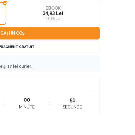
EBOOK
34,93 Lei
43,66 Lei
GAȚI ÎN COȘ
 FRAGMENT GRATUIT
 și 17 lei curier.
00
50
MINUTE
SECUNDE