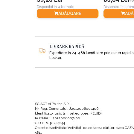
12
neîncălzite
Disponibil în 4 formate
Disponibil în 2 fo
Mulcirea:
acțiunea de acoperire a solului cu s
ADĂUGARE
ADĂ
Cele șapte straturi vegetale.
O pădure com
•
Baldachinul cu arbori mari (castani, nuci, meri
•
Arbuștii și pomii tăiați (aluni, piersici, soc...)
LIVRARE RAPIDĂ
•
Tufișurile (coacăz, goji, afin...)
Expediere în 24-48h lucrătoare prin curier rapid 
•
Plantele erbacee (roșii, ardei, varză, urzică...)
Locker.
•
Plantele acoperitoare de sol (căpșun, tătăne
•
Rădăcinoasele și tuberculii (cartofi, morcovi..
•
Lianele (viță-de-vie, kiwi, mur...)
Umbra și lumina:
Buna gestionare a umbrei ș
SC ACT si Politon S.R.L
Soarele și căldura:
Soarele este esențial pe
Nr. Reg. Comertului: J2012006007406
Identificator unic la nivel european (EUID):
Lizierele:
La granița dintre pădure și câmpi
ROONRC.J2012006007406
C.U.I: RO30244244
diversitate.
Obiect de activitate: Activităţi de editare a cărţilor, clasa CAE
5811