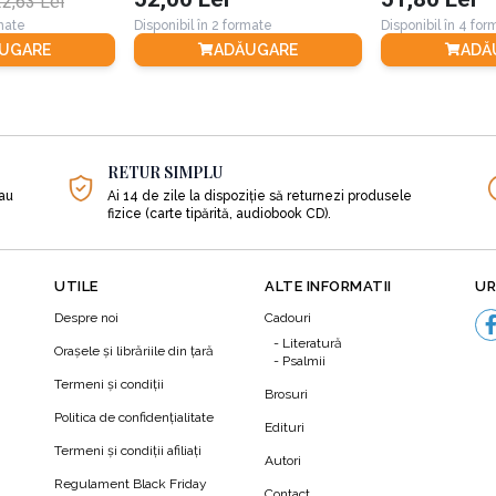
2,63 Lei
rmate
Disponibil în 2 formate
Disponibil în 4 fo
copul de a-l proteja, de a-l hrăni, de a limita creșterea ierburi
UGARE
ADĂUGARE
ADĂ
estibilă ar putea cuprinde următoarele zone de vegetație:
...)
RETUR SIMPLU
sau
Ai 14 de zile la dispoziție să returnezi produsele
fizice (carte tipărită, audiobook CD).
asă...)
UTILE
ALTE INFORMATII
UR
.)
Despre noi
Cadouri
Literatură
Orașele și librăriile din țară
i a luminii îi va permite pădurii voastre comestibile să se de
Psalmii
Termeni şi condiţii
Brosuri
ntru fotosinteză, de aceea, când este posibil, pădurea comestib
Politica de confidenţialitate
Edituri
e au loc cele mai interesante fenomene. Acolo se găsește cea
Termeni şi condiţii afiliaţi
Autori
N
Regulament Black Friday
Contact