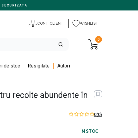
 SECURIZATĂ
CONT CLIENT
WISHLIST
0
i de stoc
Resigilate
Autori
tru recolte abundente în
0
(0)
ÎN STOC