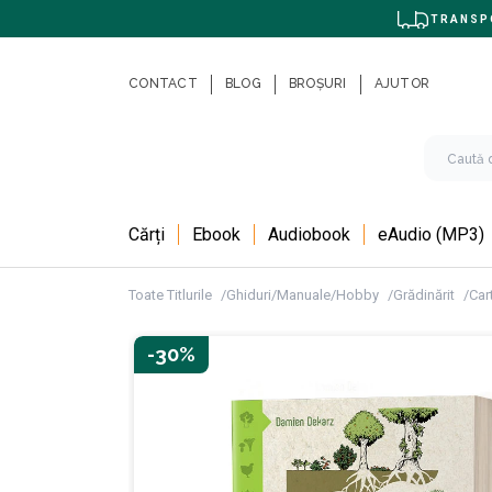
TRANSPO
CONTACT
BLOG
BROȘURI
AJUTOR
Cărți
Ebook
Audiobook
eAudio (MP3)
Toate Titlurile
Ghiduri/Manuale/Hobby
Grădinărit
Cart
-30%