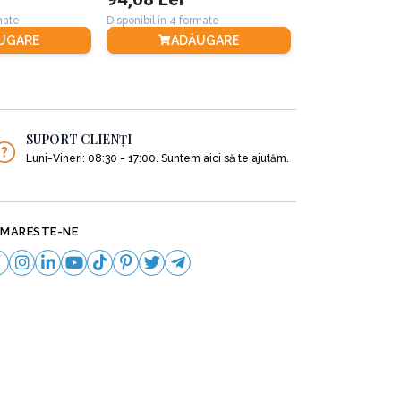
rmate
Disponibil în 4 formate
Disponibil în 2 for
lor, de a preveni evaporarea apei.
UGARE
ADĂUGARE
ADĂ
SUPORT CLIENȚI
Luni-Vineri: 08:30 - 17:00. Suntem aici să te ajutăm.
MARESTE-NE
zvolte frumos.
ilă ar trebui să fie orientată spre sud.
 mai mare bogăție de plante și cea mai mare