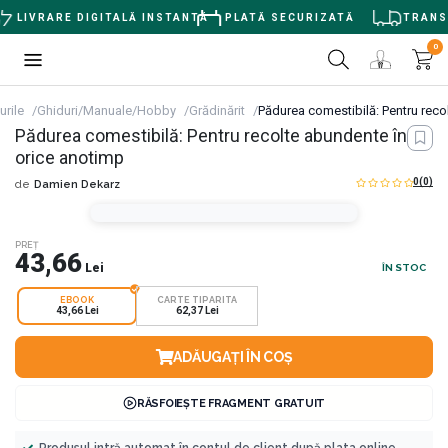
LIVRARE DIGITALĂ INSTANTĂ
PLATĂ SECURIZATĂ
TRANSPO
0
urile
Ghiduri/Manuale/Hobby
Grădinărit
Pădurea comestibilă: Pentru reco
Pădurea comestibilă: Pentru recolte abundente în
orice anotimp
0
(0)
de
Damien Dekarz
PREȚ
43,66
Lei
ÎN STOC
EBOOK
CARTE TIPARITA
43,66 Lei
62,37 Lei
ADĂUGAȚI ÎN COȘ
RĂSFOIEȘTE FRAGMENT GRATUIT