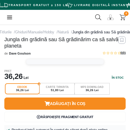
TRANSPORT GRATUIT ≥ 150 LEI
LIVRARE DIGITALĂ INSTANTĂ
0
itlurile
Ghiduri/Manuale/Hobby
Natură
Jungla din grădină sau Să grădină
Jungla din grădină sau Să grădinărim ca să salvăm
planeta
0
(0)
de
Dave Goulson
PREȚ
36,26
Lei
ÎN STOC
EBOOK
CARTE TIPARITA
MP3 DOWNLOAD
36,26 Lei
51,80 Lei
36,26 Lei
ADĂUGAȚI ÎN COȘ
RĂSFOIEȘTE FRAGMENT GRATUIT