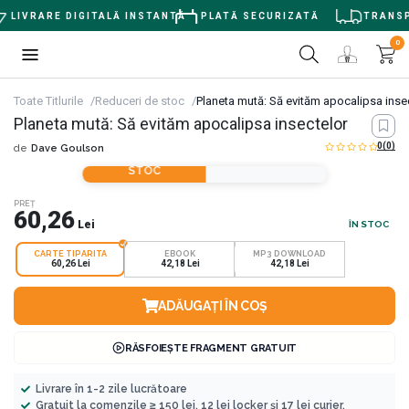
LIVRARE DIGITALĂ INSTANTĂ
PLATĂ SECURIZATĂ
TRANSPO
0
Toate Titlurile
Reduceri de stoc
Planeta mută: Să evităm apocalipsa inse
Planeta mută: Să evităm apocalipsa insectelor
0
(0)
de
Dave Goulson
REDUCERI DE
STOC
PREȚ
60,26
Lei
ÎN STOC
CARTE TIPARITA
EBOOK
MP3 DOWNLOAD
60,26 Lei
42,18 Lei
42,18 Lei
ADĂUGAȚI ÎN COȘ
RĂSFOIEȘTE FRAGMENT GRATUIT
Livrare în 1-2 zile lucrătoare
Gratuit la comenzile ≥ 150 lei, 12 lei locker și 17 lei curier.