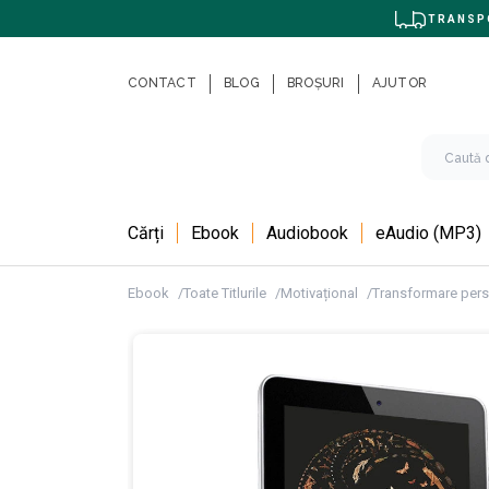
TRANSPO
CONTACT
BLOG
BROȘURI
AJUTOR
Cărți
Ebook
Audiobook
eAudio (MP3)
Ebook
Toate Titlurile
Motivațional
Transformare per