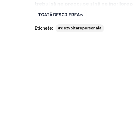
trebui să ne preocupe și să ne îngrijorez
TOATĂ DESCRIEREA
„Scăderea numărului de insecte este un lu
Etichete:
#dezvoltarepersonala
pentru ceea ce reprezintă, dar ameninț
culturile, să recicleze bălegarul, frunze
Multe animale mai mari, cum ar fi păsăril
polenizare. Pe măsură ce insectele se îm
cum spunea Rachel Carson: „Omul este o pa
persoane”. – Dave Goulson, Planeta Mut
Dave Goulson ne arată în acest manifest pentr
distrugerea habitatelor insectelor și cât de m
„Habitatele sălbatice, bogate în insecte, 
scară largă, până au dispărut. Problemel
prezent, trei milioane de tone de pestici