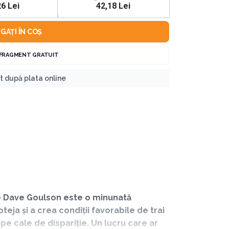
26 Lei
42,18 Lei
GAȚI ÎN COȘ
 FRAGMENT GRATUIT
nt după plata online
de Dave Goulson este o minunată
teja și a crea condiții favorabile de trai
pe cale de dispariție. Un lucru care ar