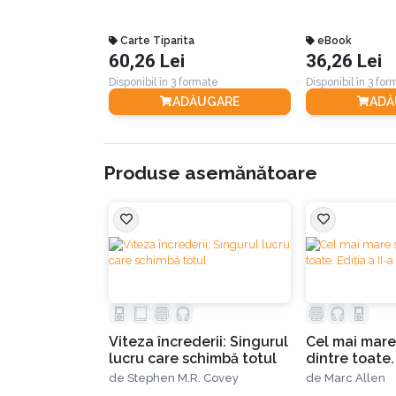
Scopul scrierii acestui volum, după cum decl
Carte Tiparita
eBook
60,26 Lei
36,26 Lei
„Vreau să vezi insectele așa cum le văd 
Disponibil în 3 formate
Disponibil în 3 fo
întotdeauna minunate și demne de stimă. C
ADĂUGARE
ADĂ
comportamentele lor, care fac ca imagina
Produse asemănătoare
Cartea este împărțită în 5 părți, după cum ur
Partea I: Rolul insectelor
„Dacă întreaga omenire ar dispărea, lum
insectele ar dispărea, mediul înconjurăto
Viteza încrederii: Singurul
Cel mai mare
lucru care schimbă totul
dintre toate. 
În această secțiune extrem de interesantă a că
de
Stephen M.R. Covey
de
Marc Allen
adevărată minune din lumea insectelor – metamo