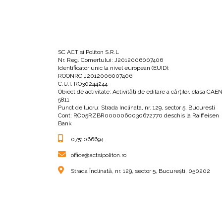
apariția civilizației umane, acum 10.000 de 
sălbatice au dispărut.
SC ACT si Politon S.R.L
Din păcate, și în lumea insectelor se înregis
Nr. Reg. Comertului: J2012006007406
greutatea totală a insectelor capturate zilnic
Identificator unic la nivel european (EUID):
ROONRC.J2012006007406
declinul fluturilor, un fenomen care se face s
C.U.I: RO30244244
Obiect de activitate: Activităţi de editare a cărţilor, clasa CAE
5811
Punct de lucru: Strada Inclinata, nr. 129, sector 5, Bucuresti
Autorul atrage atenția în această secțiune a căr
Cont: RO05RZBR0000060030672770 deschis la Raiffeisen
fapt este confirmat și de activitatea Uniunii 
Bank
raportează riscul de dispariție al unor specii
0751066694
evalueze până în prezent doar 0,8% din specii
office@actsipoliton.ro
organizație a ajuns la concluzia că dispariția 
Strada Înclinată, nr. 129, sector 5, București, 050202
martorii celei mai mari extincții de pe Pământ
milioane de ani).
Ne familiarizăm tot aici cu o serie de studii c