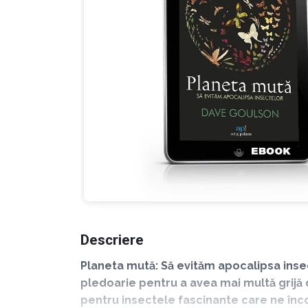
Descriere
Planeta mută: Să evităm apocalipsa inse
pledoarie pentru a avea mai multă grijă de
pentru insectele fascinante care ne încon