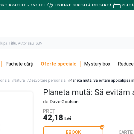
RT GRATUIT ≥ 150 LEI
LIVRARE DIGITALĂ INSTANTĂ
PLATĂ
Pachete cărți
Oferte speciale
Mystery box
Reducer
sonală
Natură
Dezvoltare personală
Planeta mută: Să evităm apocalipsa i
Planeta mută: Să evităm 
de
Dave Goulson
PREȚ
42,18
Lei
EBOOK
CARTE 