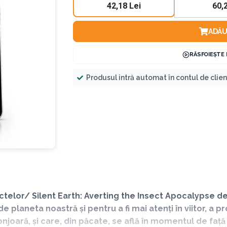
42,18 Lei
60,
ADĂU
RĂSFOIEȘTE
Produsul intră automat în contul de clie
ctelor/ Silent Earth: Averting the Insect Apocalypse 
 planeta noastră și pentru a fi mai atenți în viitor, a pro
joară, și care, din păcate, se află în momentul de față 