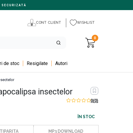
 SECURIZATĂ
CONT CLIENT
WISHLIST
0
i de stoc
Resigilate
Autori
nsectelor
apocalipsa insectelor
0
(0)
ÎN STOC
TIPARITA
MP3 DOWNLOAD