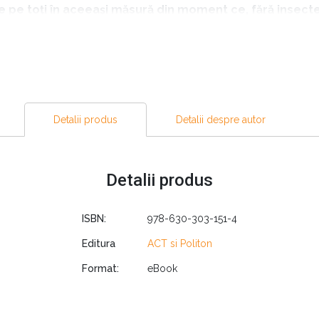
e pe toți în aceeași măsură din moment ce, fără insecte
cru teribil de trist pentru aceia dintre noi care iubesc
ă totodată bunăstarea tuturor oamenilor, deoarece av
le și cadavrele, să mențină solul sănătos, să controleze 
e, peștii și broaștele, se hrănesc cu insecte. Florile să
Detalii produs
Detalii despre autor
puținează, lumea noastră se va opri și ea, încet, deoa
rte a naturii, iar războiul lui împotriva naturii este i
ă
Detalii produs
u o lume mai verde și mai bună cum a contribuit omul, într-un
ISBN:
978-630-303-151-4
ult accelerează acest proces de la o zi la alta:
Editura
ACT si Politon
Format:
eBook
precum pajiștile, mlaștinile, câmpurile și pădurile tropi
e legate de pesticide și de îngrășăminte au devenit mu
de ajung anual în mediul înconjurător, la nivel mondial. 